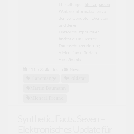
Einstellungen
hier anpassen
.
Weitere Informationen zu
den verwendeten Diensten
und deren
Datenschutzpraktiken
findest du in unserer
Datenschutzerklärung
.
Vielen Dank für dein
Verständnis.
11.05.25
Elec
in
News
Blancmange
Cøldstar
Martin Baumann
Michael Freund
Synthetic. Facts. Seven –
Elektronisches Update für