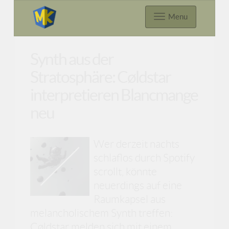
Menu
Synth aus der
Stratosphäre: Cøldstar
interpretieren Blancmange
neu
Wer derzeit nachts
schlaflos durch Spotify
scrollt, könnte
neuerdings auf eine
Raumkapsel aus
melancholischem Synth treffen:
Cøldstar melden sich mit einem