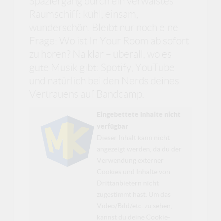
Spaziergang durch ein verwaistes
Raumschiff: kühl, einsam,
wunderschön. Bleibt nur noch eine
Frage: Wo ist In Your Room ab sofort
zu hören? Na klar – überall, wo es
gute Musik gibt: Spotify, YouTube
und natürlich bei den Nerds deines
Vertrauens auf Bandcamp.
Eingebettete Inhalte nicht
verfügbar
Dieser Inhalt kann nicht
angezeigt werden, da du der
Verwendung externer
Cookies und Inhalte von
Drittanbietern nicht
zugestimmt hast. Um das
Video/Bild/etc. zu sehen,
kannst du deine Cookie-