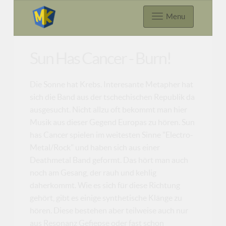
Menu
Sun Has Cancer - Burn!
Die Sonne hat Krebs. Interesante Metapher hat
sich die Band aus der tschechischen Republik da
ausgesucht. Nicht allzu oft bekommt man hier
Musik aus dieser Gegend Europas zu hören. Sun
has Cancer spielen im weitesten Sinne "Electro-
Metal/Rock" und haben sich aus einer
Deathmetal Band geformt. Das hört man auch
noch am Gesang, der rauh und kehlig
daherkommt. Wie es sich für diese Richtung
gehört, gibt es einige synthetische Klänge zu
hören. Diese bestehen aber teilweise auch nur
aus Resonanz Gefiepse oder fast schon