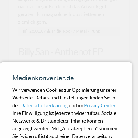
nach vorne, außerdem ist das Artwork gut
geraten: Ich mag solche Industriethemen
ziemlich gern.
28.01.07
in
Rock / Metal / Punk
Billy San - Anthenot EP
Die „Anthenot EP“ ist das erste offizielle
Medienkonverter.de
Release des Israelis Billy San. Wie Psonikadia
die 2251
Wir verwenden Cookies zur Optimierung unserer
Webseite. Details und Einstellungen finden Sie in
der
Datenschutzerklärung
und im
Privacy Center
.
Arts Of Erebus - Thousand
Ihre Einwilligung ist jederzeit widerrufbar. Soziale
Ways To Die
Netzwerke & Drittanbieter-Inhalte können
angezeigt werden. Mit „Alle akzeptieren“ stimmen
Sie (widerruflich) auch einer Datenverarbeitung
Es geschehen noch Zeichen und Wunder. Der