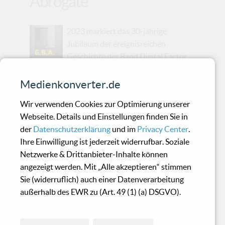
Abrogate"
2023 markiert das 30-jährige
Jubiläum der ereignisreichen
Geschichte der Band Digital Factor.
Aus diesem Anlass beschloss Mike Langer, sein
neues Studioalbum "G.B.A.-General Behavior
Medienkonverter.de
Abrogate" zu einer ganz besonderen
Wir verwenden Cookies zur Optimierung unserer
Veröffentlichung in vielerlei Hinsicht werden zu
Webseite. Details und Einstellungen finden Sie in
lassen. Zunächst einmal entschied sich Digital
der
Datenschutzerklärung
und im
Privacy Center
.
Factor, dieses Album zu einem Charity-Projekt
Ihre Einwilligung ist jederzeit widerrufbar. Soziale
werden zu lassen, bei dem alle Erlöse an eine
Netzwerke & Drittanbieter-Inhalte können
Stiftung für benachteiligte Kinder gespendet
angezeigt werden. Mit „Alle akzeptieren“ stimmen
werden (https://www.kinderstiftung-
Sie (widerruflich) auch einer Datenverarbeitung
altenburg.de/), um etwas Menschlichkeit in
außerhalb des EWR zu (Art. 49 (1) (a) DSGVO).
unsere verrückte Welt zurückzubringen und uns
daran zu erinnern, dass M...