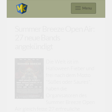
Menu
Summer Breeze Open Air:
27 neue Bands
angekündigt
Die Welt ist im
Halloween Fieber und
frei nach dem Motto
"Süßes oder Saures",
haben die
Organisatoren des
Summer Breeze Open
Air gleich fette 27 erfreuliche