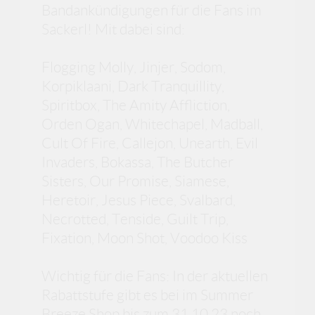
Bandankündigungen für die Fans im
Sackerl! Mit dabei sind:
Flogging Molly, Jinjer, Sodom,
Korpiklaani, Dark Tranquillity,
Spiritbox, The Amity Affliction,
Orden Ogan, Whitechapel, Madball,
Cult Of Fire, Callejon, Unearth, Evil
Invaders, Bokassa, The Butcher
Sisters, Our Promise, Siamese,
Heretoir, Jesus Piece, Svalbard,
Necrotted, Tenside, Guilt Trip,
Fixation, Moon Shot, Voodoo Kiss
Wichtig für die Fans: In der aktuellen
Rabattstufe gibt es bei im Summer
Breeze Shop bis zum 31.10.23 noch