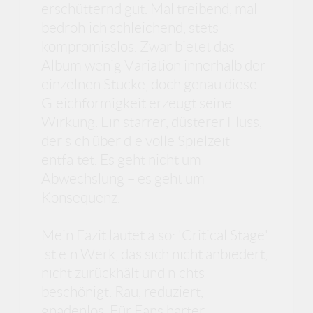
erschütternd gut. Mal treibend, mal
bedrohlich schleichend, stets
kompromisslos. Zwar bietet das
Album wenig Variation innerhalb der
einzelnen Stücke, doch genau diese
Gleichförmigkeit erzeugt seine
Wirkung. Ein starrer, düsterer Fluss,
der sich über die volle Spielzeit
entfaltet. Es geht nicht um
Abwechslung – es geht um
Konsequenz.
Mein Fazit lautet also: 'Critical Stage'
ist ein Werk, das sich nicht anbiedert,
nicht zurückhält und nichts
beschönigt. Rau, reduziert,
gnadenlos. Für Fans harter,