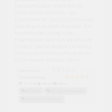
kompromissloser Elektronik ist
dieses Album ein Muss – als
Fundament des Suicide-Commando-
Sounds und als kalter Klassiker. Ein
musikalischer Schlag in die
Magengrube. Wer sich auf die rohe
Struktur und die düstere Direktheit
einlässt, wird belohnt. Alle anderen
sollten besser Abstand halten.
Userwertung:
Autorenwertung:
31.12.00
Bert
in
News
Off Beat
Suicide Commando
Synthetic Symphony