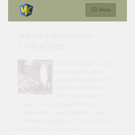
Menu
Suicide Commando -
Critical Stage
'Critical Stage' wurde
ursprünglich am 1.
August 1994 über Off
Beat veröffentlicht.
Jetzt, sechs Jahre
später, erscheint das Album ein
zweites Mal – unverändert – über
Synthetic Symphony. Kein Remaster,
keine Bonus-Tracks, kein