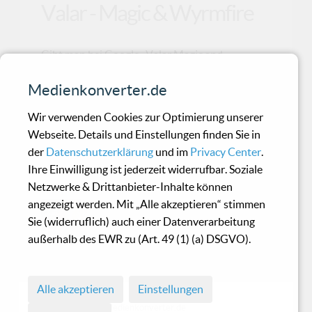
Valar - Magic & Wyrmfire
Gibt man bei Google „Valar Magic and
Wyrmfire“ ein, so kommt dabei kaum was
Medienkonverter.de
nützliches heraus und Go
Wir verwenden Cookies zur Optimierung unserer
Webseite. Details und Einstellungen finden Sie in
Claire Voyant - Claire
der
Datenschutzerklärung
und im
Privacy Center
.
Voyant
Ihre Einwilligung ist jederzeit widerrufbar. Soziale
Netzwerke & Drittanbieter-Inhalte können
angezeigt werden. Mit „Alle akzeptieren“ stimmen
Wieder einmal ein Review im
Sie (widerruflich) auch einer Datenverarbeitung
Doppelpack. Beide CD's sind Re-
außerhalb des EWR zu (Art. 49 (1) (a) DSGVO).
Releases von "Claire Voyant" beim
Label "
Alle akzeptieren
Einstellungen
© 1998 - 2026 Medienkonverter.de