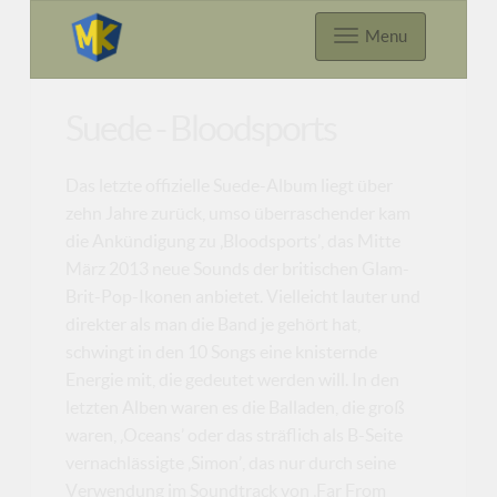
Menu
Suede - Bloodsports
Das letzte offizielle Suede-Album liegt über
zehn Jahre zurück, umso überraschender kam
die Ankündigung zu ‚Bloodsports’, das Mitte
März 2013 neue Sounds der britischen Glam-
Brit-Pop-Ikonen anbietet. Vielleicht lauter und
direkter als man die Band je gehört hat,
schwingt in den 10 Songs eine knisternde
Energie mit, die gedeutet werden will. In den
letzten Alben waren es die Balladen, die groß
waren, ‚Oceans’ oder das sträflich als B-Seite
vernachlässigte ‚Simon’, das nur durch seine
Verwendung im Soundtrack von ‚Far From