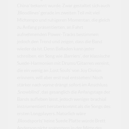
China’ bekannt wurde. Zwar gestaltet sich auch
‚Bloodlines’ gerade im zweiten Teil mit viel
Midtempo und ruhigeren Momentan, die gleich
zu Anfang präsentierten, an Fahrt
aufnehmenden Power-Tracks bestimmen
jedoch den Trend und zeigen, dass die Band
wieder da ist. Denn Balladen kann jeder
schreiben, ein Song wie ‚Barriers’, der klassische
Suede-Harmonien mit Drums/Gitarren vereint,
die ein wenig an ‚Lost Souls’ von Joy Divion
erinnern, will aber erst mal entstehen! Noch
stärker nach vorne drängt sofort im Anschluss
‚Snowblind’, das gesanglich die Anfangstage der
Bands aufleben lässt, jedoch weniger brachial
instrumentiert herüberkommt als die Songs des
ersten Longplayers. Natürlich wäre
‚Bloodsports’ keine Suede Platte würde Brett
Anderson nicht spätestens in der Mitte des