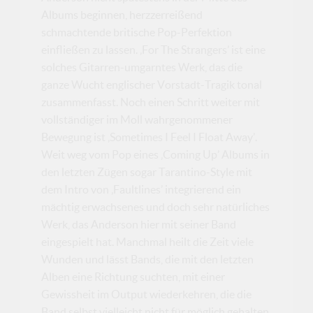
Albums beginnen, herzzerreißend
schmachtende britische Pop-Perfektion
einfließen zu lassen. ‚For The Strangers’ ist eine
solches Gitarren-umgarntes Werk, das die
ganze Wucht englischer Vorstadt-Tragik tonal
zusammenfasst. Noch einen Schritt weiter mit
vollständiger im Moll wahrgenommener
Bewegung ist ‚Sometimes I Feel I Float Away’.
Weit weg vom Pop eines ‚Coming Up’ Albums in
den letzten Zügen sogar Tarantino-Style mit
dem Intro von ‚Faultlines’ integrierend ein
mächtig erwachsenes und doch sehr natürliches
Werk, das Anderson hier mit seiner Band
eingespielt hat. Manchmal heilt die Zeit viele
Wunden und lässt Bands, die mit den letzten
Alben eine Richtung suchten, mit einer
Gewissheit im Output wiederkehren, die die
Band selbst vielleicht nicht für möglich gehalten