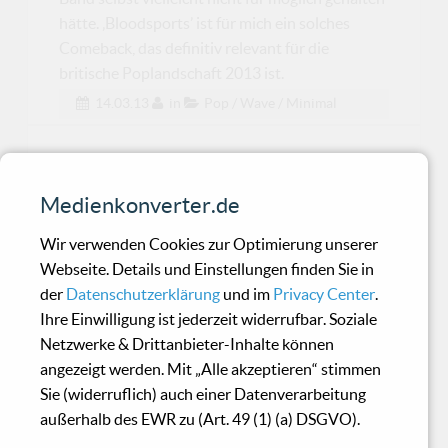
hätte. ‚Bloodsports’ ist für mich ein solches
Comeback, das definitiv relevant für die
britische Poplandschaft 2013 ist.
14.03.13
in
Pop / Wave / Minimal
Vestigial - Solar/Aeon
Medienkonverter.de
Etwas uninspirierte Wiederveröffentlichung der
Wir verwenden Cookies zur Optimierung unserer
beiden ersten Vestigial-EPs
Webseite. Details und Einstellungen finden Sie in
der
Datenschutzerklärung
und im
Privacy Center
.
Ihre Einwilligung ist jederzeit widerrufbar. Soziale
Soukie & Windish - A
Netzwerke & Drittanbieter-Inhalte können
Forest
angezeigt werden. Mit „Alle akzeptieren“ stimmen
Sie (widerruflich) auch einer Datenverarbeitung
außerhalb des EWR zu (Art. 49 (1) (a) DSGVO).
Intelligente House Musik mit Dub-Einflüssen,