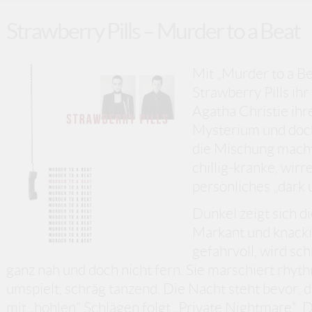
Strawberry Pills – Murder to a Beat
Mit „Murder to a Be
Strawberry Pills ih
Agatha Christie ihr
Mysterium und doch
die Mischung machts
chillig-kranke, wirr
persönliches „dark 
Dunkel zeigt sich di
Markant und knacki
gefahrvoll, wird sch
ganz nah und doch nicht fern. Sie marschiert rhyt
umspielt, schräg tanzend. Die Nacht steht bevor,
mit „hohlen“ Schlägen folgt „Private Nightmare“. D