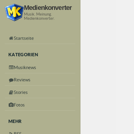
Medienkonverter
Musik. Meinung.
Medienkonverter.
Startseite
KATEGORIEN
Musiknews
Reviews
Stories
Fotos
MEHR
RSS