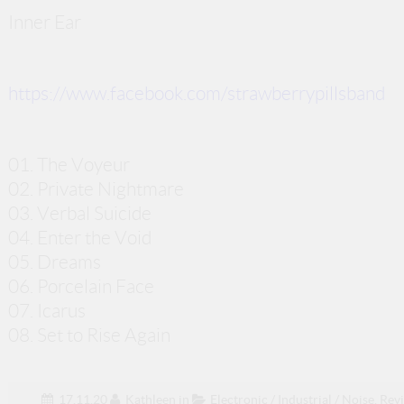
Inner Ear
https://www.facebook.com/strawberrypillsband
01. The Voyeur
02. Private Nightmare
03. Verbal Suicide
04. Enter the Void
05. Dreams
06. Porcelain Face
07. Icarus
08. Set to Rise Again
17.11.20
Kathleen
in
Electronic / Industrial / Noise
,
Rev