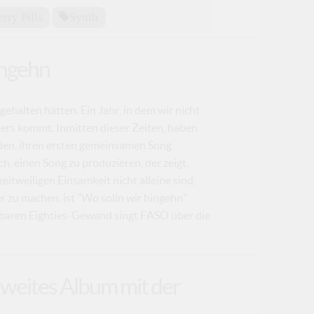
rry Pills
Synth
ingehn
 gehalten hätten. Ein Jahr, in dem wir nicht
ers kommt. Inmitten dieser Zeiten, haben
den, ihren ersten gemeinsamen Song
 einen Song zu produzieren, der zeigt,
eitweiligen Einsamkeit nicht alleine sind,
er zu machen, ist "Wo solln wir hingehn"
baren Eighties-Gewand singt FASO über die
weites Album mit der