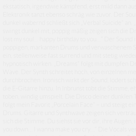
ekstatisch, irgendwie kämpfend, erst mild dann au
Elektronik tanzt ebenso schräg wie zuvor. Der Soun
dunkel wabernd schließt sich „Verbal Suicide“ an.
swingt dunkel mit, poppig mäßig zeigen sich die D
lost my soul… happy birthday to you…“ Der Sound ist
poppigen, markanten Drums und verwaschenem Syn
ein, stellenweise fast surrend und mit stetig wied
hypnotisch wirken. „Dreams“ folgt mit dumpfen 
Wave. Der Synth schreitet hoch, von einzelnen me
durchbrochen. Ironisch wirkt der Sound, lodert schrä
die E-Gitarre hinzu. In Inbrunst tobt die Stimme,
toben, windig umspielt. Die Disco deiner dunklen 
folgt mein Favorit „Porcelain Face“ – und steigt ei
Drums. Gitarre und Synthwave zeigen sich verträum
sich die Stimme. Du siehst sie vor dir, ihre Augen, 
you down… I wanna make you cry…“ Die Vocals ver