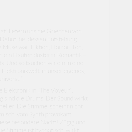
at“ liefern uns die Griechen von
r Debüt, bei dessen Entstehung
e Muse war. Fiktion, Horror, Tod,
 ein Haufen düsterer Romantik –
. Und so tauchen wir ein in eine
e Elektronikwelt, in unser eigenes,
universe“.
e Elektronik in „The Voyeur“.
g sind die Drums. Der Sound wirkt
neller. Die Stimme, scheint nicht
hmisch, vom Synth provokant
 diese besondere Nacht! Zügig und
ie Stimme ist hypnotisch, wirkt