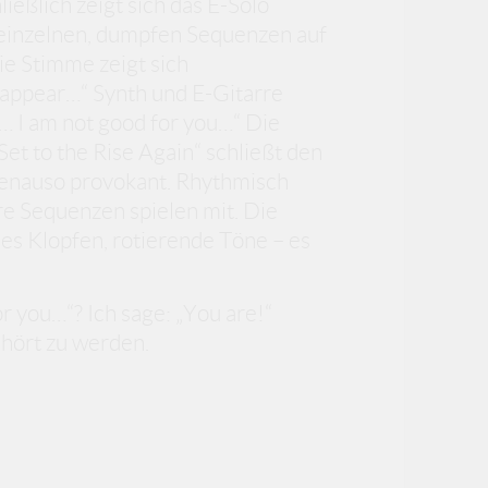
ießlich zeigt sich das E-Solo
t einzelnen, dumpfen Sequenzen auf
ie Stimme zeigt sich
sappear…“ Synth und E-Gitarre
e… I am not good for you…“ Die
„Set to the Rise Again“ schließt den
genauso provokant. Rhythmisch
rre Sequenzen spielen mit. Die
s Klopfen, rotierende Töne – es
or you…“? Ich sage: „You are!“
ehört zu werden.