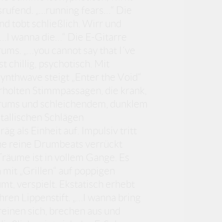
srufend. „…running fears…“ Die
d tobt schließlich. Wirr und
 „…I wanna die…“ Die E-Gitarre
rums. „…you cannot say that I´ve
 chillig, psychotisch. Mit
thwave steigt „Enter the Void“
erholten Stimmpassagen, die krank,
Drums und schleichendem, dunklem
tallischen Schlägen
g als Einheit auf. Impulsiv tritt
 ehe reine Drumbeats verrückt
Träume ist in vollem Gange. Es
n mit „Grillen“ auf poppigen
t, verspielt. Ekstatisch erhebt
ihren Lippenstift. „…I wanna bring
einen sich, brechen aus und