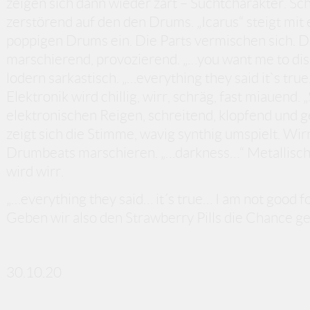
zeigen sich dann wieder zart – Suchtcharakter. Schl
zerstörend auf den den Drums. „Icarus“ steigt mi
poppigen Drums ein. Die Parts vermischen sich. D
marschierend, provozierend. „…you want me to di
lodern sarkastisch. „…everything they said it`s tru
Elektronik wird chillig, wirr, schräg, fast miauend. 
elektronischen Reigen, schreitend, klopfend und 
zeigt sich die Stimme, wavig synthig umspielt. Wi
Drumbeats marschieren. „…darkness…“ Metallische
wird wirr.
„…everything they said… it´s true… I am not good f
Geben wir also den Strawberry Pills die Chance g
30.10.20