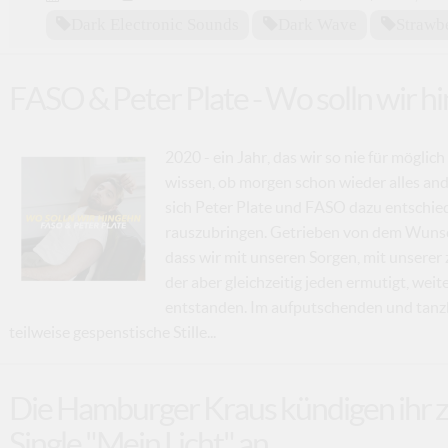
Dark Electronic Sounds
Dark Wave
Strawbe
FASO & Peter Plate - Wo solln wir h
2020 - ein Jahr, das wir so nie für möglich
wissen, ob morgen schon wieder alles and
sich Peter Plate und FASO dazu entschie
rauszubringen. Getrieben von dem Wunsch,
dass wir mit unseren Sorgen, mit unserer z
der aber gleichzeitig jeden ermutigt, weit
entstanden. Im aufputschenden und tanz
teilweise gespenstische Stille...
Die Hamburger Kraus kündigen ihr z
Single "Mein Licht" an