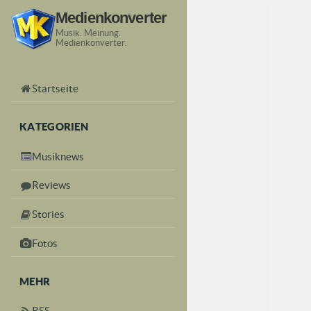
Medienkonverter
Musik. Meinung.
Medienkonverter.
Startseite
KATEGORIEN
Musiknews
Reviews
Stories
Fotos
MEHR
RSS