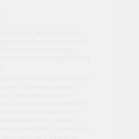
c
o-Industrial Band Steril wurde
gegründet. Das erste Kassetten-
gin« verkaufte sich einige
cherte den ersten Plattenvertrag
ds.
und diverse Maxis später, kommen
lt wieder. Zum einen mit dem
sm“, zum anderen mit der
of“. Die „400 years of electronic
rilen Output in geballter Form
e Hemisphäre macht „Strange
hon fast als krasser Gegensatz ist
r allem durch die E-Gitarre im