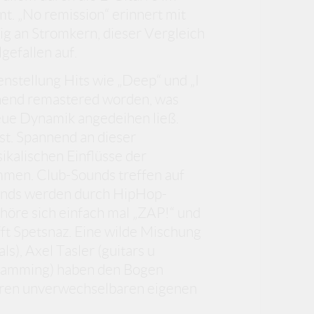
. „No remission“ erinnert mit
g an Stromkern, dieser Vergleich
gefallen auf.
nstellung Hits wie „Deep“ und „I
gehend remastered worden, was
eue Dynamik angedeihen ließ.
st. Spannend an dieser
ikalischen Einflüsse der
mmen. Club-Sounds treffen auf
ounds werden durch HipHop-
 höre sich einfach mal „ZAP!“ und
fft Spetsnaz. Eine wilde Mischung
), Axel Tasler (guitars u
gramming) haben den Bogen
 ihren unverwechselbaren eigenen