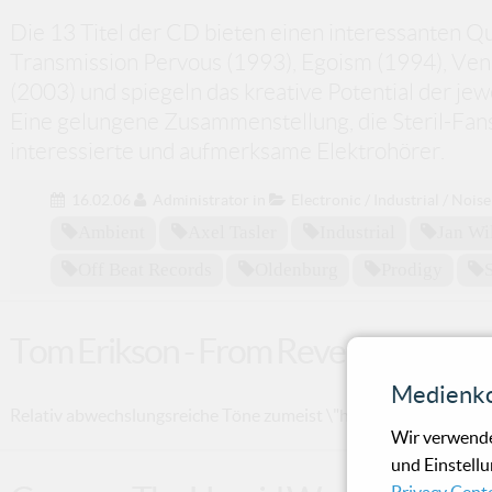
Die 13 Titel der CD bieten einen interessanten Q
Transmission Pervous (1993), Egoism (1994), Venu
(2003) und spiegeln das kreative Potential der je
Eine gelungene Zusammenstellung, die Steril-Fans
interessierte und aufmerksame Elektrohörer.
16.02.06
Administrator
in
Electronic / Industrial / Noise
Ambient
Axel Tasler
Industrial
Jan Wi
Off Beat Records
Oldenburg
Prodigy
Tom Erikson - From Reverse To Res
Medienko
Relativ abwechslungsreiche Töne zumeist \"handgemachter\" G
Wir verwende
und Einstellu