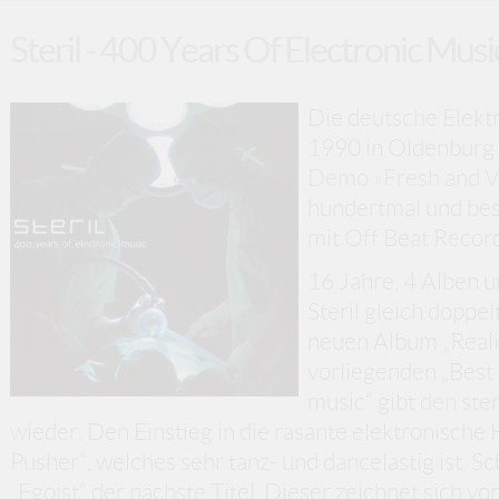
Steril - 400 Years Of Electronic Musi
Die deutsche Elektr
1990 in Oldenburg 
Demo »Fresh and Vir
hundertmal und bes
mit Off Beat Recor
16 Jahre, 4 Alben 
Steril gleich doppe
neuen Album „Reali
vorliegenden „Best 
music“ gibt den ste
wieder. Den Einstieg in die rasante elektronisch
Pusher“, welches sehr tanz- und dancelastig ist. Sc
„Egoist“ der nächste Titel. Dieser zeichnet sich vo