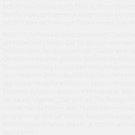
Refrain aus und wird durch EBM-Anleihen bestimmt
den flächigen, getragenen Anfangssounds ein weni
löst sich aber nach wenigen Takten wieder in Wohl
Natürlich durften auf dieser besonderen Zusamme
get closer“ nicht fehlen. Die Songs sind weitest
insbesondere „No remission“ oder „Guess“ eine n
Ohnehin ist diese die gesamte Spielzeit ungebrem
Zusammenstellung ist, daß die mannigfaltigen mus
verschiedenen Zeiten deutlich zum Vorschein ko
aggressive Metal-Punk-Gitarren, zarte Synthies
Elemente aufgelöst, Ambient trifft Industrial. Man
das darauf folgende „Overgod“ an. The Prodigy tri
möchte man da meinen, aber Mähne Meenen (vocals
programming) und Jan Wilking (keyboards u pro
einfach raus und haben dadurch ja letztlich auch
Sound kreiert.