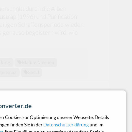
uerschnitt durch die Alben
strap (1996) und Purification
weiligen Schaffensperiode wieder.
 genauso begeistern wird, wie
lking
Mähne Meenen
Spetsnaz
Steril
et
nverter.de
itarrenmusik!
n Cookies zur Optimierung unserer Webseite. Details
ngen finden Sie in der
Datenschutzerklärung
und im