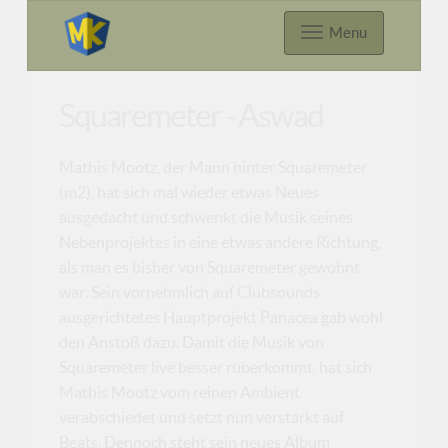
Menu
Squaremeter - Aswad
Mathis Mootz, der Mann hinter Squaremeter
(m2), hat sich mal wieder etwas Neues
ausgedacht und schwenkt die Musik seines
Nebenprojektes in eine etwas andere Richtung,
als man es bisher von Squaremeter gewohnt
war. Sein vornehmlich auf Clubsounds
ausgerichtetes Hauptprojekt Panacea gab wohl
den Anstoß dazu. Damit die Musik von
Squaremeter live besser rüberkommt, hat sich
Mathis Mootz vom reinen Ambient
verabschiedet und setzt nun verstärkt auf
Beats. Dennoch steht sein neues Album