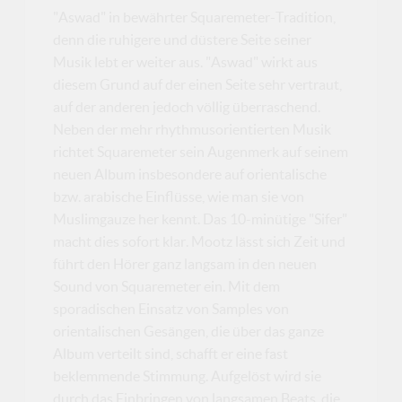
"Aswad" in bewährter Squaremeter-Tradition,
denn die ruhigere und düstere Seite seiner
Musik lebt er weiter aus. "Aswad" wirkt aus
diesem Grund auf der einen Seite sehr vertraut,
auf der anderen jedoch völlig überraschend.
Neben der mehr rhythmusorientierten Musik
richtet Squaremeter sein Augenmerk auf seinem
neuen Album insbesondere auf orientalische
bzw. arabische Einflüsse, wie man sie von
Muslimgauze her kennt. Das 10-minütige "Sifer"
macht dies sofort klar. Mootz lässt sich Zeit und
führt den Hörer ganz langsam in den neuen
Sound von Squaremeter ein. Mit dem
sporadischen Einsatz von Samples von
orientalischen Gesängen, die über das ganze
Album verteilt sind, schafft er eine fast
beklemmende Stimmung. Aufgelöst wird sie
durch das Einbringen von langsamen Beats, die