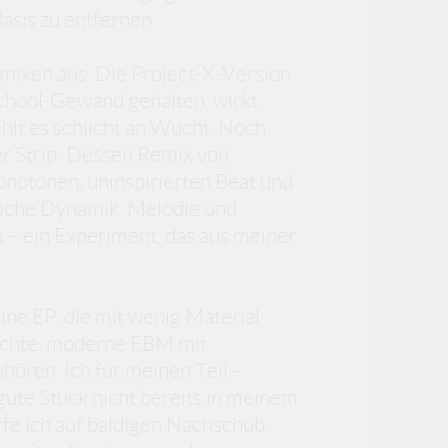
asis zu entfernen.
emixen aus. Die Project-X-Version
School-Gewand gehalten, wirkt
ehlt es schlicht an Wucht. Noch
er Strip: Dessen Remix von
notonen, uninspirierten Beat und
liche Dynamik. Melodie und
 – ein Experiment, das aus meiner
eine EP, die mit wenig Material
machte, moderne EBM mit
hören. Ich für meinen Teil –
gute Stück nicht bereits in meinem
offe ich auf baldigen Nachschub