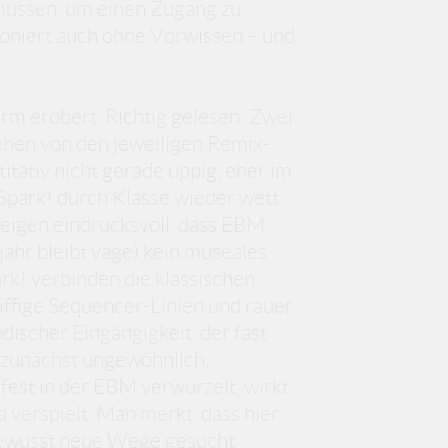
müssen, um einen Zugang zu
ioniert auch ohne Vorwissen – und
rm erobert. Richtig gelesen: Zwei
sehen von den jeweiligen Remix-
itativ nicht gerade üppig, eher im
Spark! durch Klasse wieder wett.
eigen eindrucksvoll, dass EBM
ahr bleibt vage) kein museales
k! verbinden die klassischen
ffige Sequencer-Linien und rauer
ischer Eingängigkeit, der fast
t zunächst ungewöhnlich,
 fest in der EBM verwurzelt, wirkt
d verspielt. Man merkt, dass hier
 bewusst neue Wege gesucht