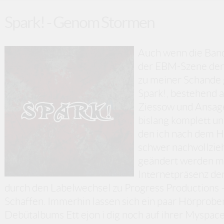
Spark! - Genom Stormen
Auch wenn die Bandi
der EBM-Szene der l
zu meiner Schande
Spark!, bestehend a
Ziessow und Ansage
bislang komplett u
den ich nach dem Hö
schwer nachvollzie
geändert werden mus
Internetpräsenz der
durch den Labelwechsel zu Progress Productions – 
Schaffen. Immerhin lassen sich ein paar Hörprobe
Debütalbums Ett ejon i dig noch auf ihrer Myspace