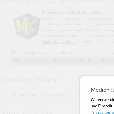
vom schwedischen Duo – denn das hat definitiv A
Eingebettete Inhalte nicht verfügbar
Dieser Inhalt kann nicht angezeigt werden, 
Inhalte von Drittanbietern nicht zugestimmt h
kannst du deine Cookie-Einstellungen
hier an
verwendeten Diensten und deren Datenschutzp
Datenschutzerklärung
. Vielen Dank für dein 
15.04.10
Administrator
in
Electronic / Industrial / Noise
Mattias Ziessow
Progress Productions
Spar
Mothboy - Bunny
Medienko
Der Londoner Simon Smerdon begann seine musikalische Reise a
Wir verwende
und Einstellu
Strange2 - Ciclos
Privacy Cent