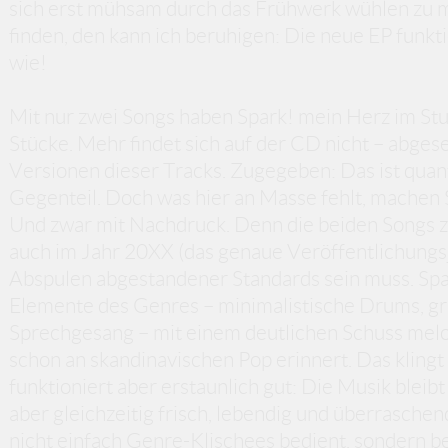
sich erst mühsam durch das Frühwerk wühlen zu 
finden, den kann ich beruhigen: Die neue EP funkt
wie!
Mit nur zwei Songs haben Spark! mein Herz im Stu
Stücke. Mehr findet sich auf der CD nicht – abge
Versionen dieser Tracks. Zugegeben: Das ist quant
Gegenteil. Doch was hier an Masse fehlt, machen 
Und zwar mit Nachdruck. Denn die beiden Songs z
auch im Jahr 20XX (das genaue Veröffentlichungsj
Abspulen abgestandener Standards sein muss. Spar
Elemente des Genres – minimalistische Drums, gri
Sprechgesang – mit einem deutlichen Schuss melod
schon an skandinavischen Pop erinnert. Das kling
funktioniert aber erstaunlich gut: Die Musik bleibt
aber gleichzeitig frisch, lebendig und überraschen
nicht einfach Genre-Klischees bedient, sondern