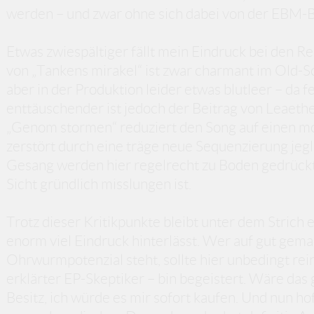
werden – und zwar ohne sich dabei von der EBM-B
Etwas zwiespältiger fällt mein Eindruck bei den R
von „Tankens mirakel“ ist zwar charmant im Old-
aber in der Produktion leider etwas blutleer – da f
enttäuschender ist jedoch der Beitrag von Leaeth
„Genom stormen“ reduziert den Song auf einen mo
zerstört durch eine träge neue Sequenzierung jeg
Gesang werden hier regelrecht zu Boden gedrückt
Sicht gründlich misslungen ist.
Trotz dieser Kritikpunkte bleibt unter dem Strich 
enorm viel Eindruck hinterlässt. Wer auf gut ge
Ohrwurmpotenzial steht, sollte hier unbedingt rein
erklärter EP-Skeptiker – bin begeistert. Wäre das 
Besitz, ich würde es mir sofort kaufen. Und nun h