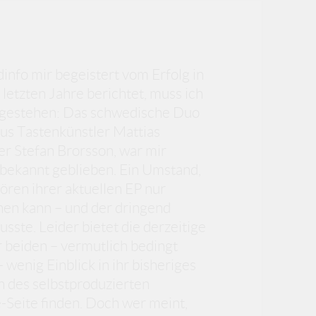
nfo mir begeistert vom Erfolg in
etzten Jahre berichtet, muss ich
 gestehen: Das schwedische Duo
us Tastenkünstler Mattias
r Stefan Brorsson, war mir
nbekannt geblieben. Ein Umstand,
ren ihrer aktuellen EP nur
hen kann – und der dringend
ste. Leider bietet die derzeitige
 beiden – vermutlich bedingt
wenig Einblick in ihr bisheriges
n des selbstproduzierten
-Seite finden. Doch wer meint,