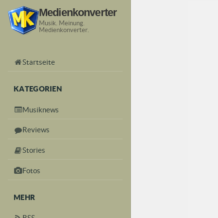
Medienkonverter
Musik. Meinung.
Medienkonverter.
Startseite
KATEGORIEN
Musiknews
Reviews
Stories
Fotos
MEHR
RSS