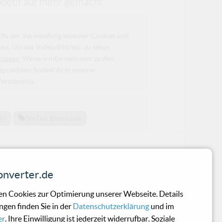
ppetit auf mehr gemacht.
da du der Verwendung externer Cookies und
ast. Um das Video/Bild/etc. zu sehen,
passen
. Weitere Informationen zu den
raktiken findest du in unserer
Verständnis.
k!
Stefan Brorsson
nverter.de
ls Bassist in Punk-/Hardcore- und Thras
n Cookies zur Optimierung unserer Webseite. Details
ngen finden Sie in der
Datenschutzerklärung
und im
er
. Ihre Einwilligung ist jederzeit widerrufbar. Soziale