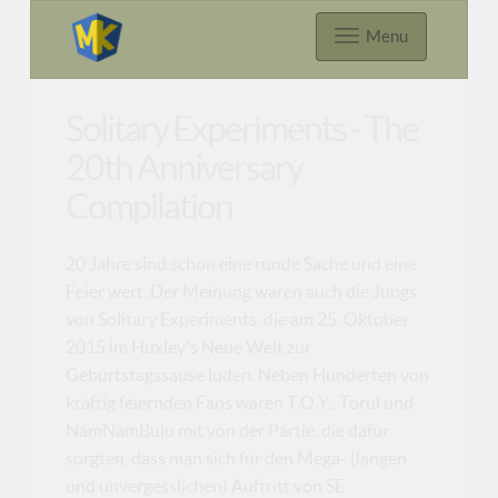
Menu
Solitary Experiments - The
20th Anniversary
Compilation
20 Jahre sind schon eine runde Sache und eine
Feier wert. Der Meinung waren auch die Jungs
von Solitary Experiments, die am 25. Oktober
2015 im Huxley's Neue Welt zur
Geburtstagssause luden. Neben Hunderten von
kräftig feiernden Fans waren T.O.Y., Torul und
NamNamBulu mit von der Partie, die dafür
sorgten, dass man sich für den Mega- (langen
und unvergesslichen) Auftritt von SE