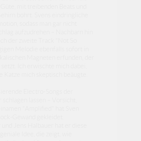
 Güte, mit treibenden Beats und
ehirn bohrt. Svens eindringliche
otion, sodass man gar nicht
schlag aufzudrehen – Nachbarn hin
ich der zweite Track "Not So
igen Melodie ebenfalls sofort in
usikalischen Magneten erfunden, der
etzt. Ich erwischte mich dabei,
 Katze mich skeptisch beäugte.
sierende Electro-Songs der
 schlagen lassen – Vorsicht,
inamen "Amplified" hat Sven
-Rock-Gewand gekleidet.
und Jens Halbauer hat er diese
eniale Idee, die zeigt, wie