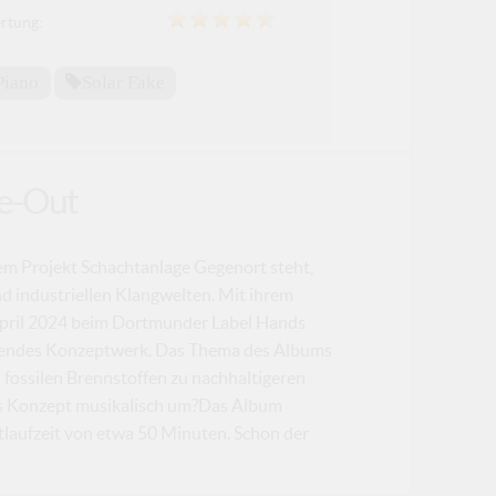
rtung:
Piano
Solar Fake
​-​Out
dem Projekt Schachtanlage Gegenort steht,
nd industriellen Klangwelten. Mit ihrem
pril 2024 beim Dortmunder Label Hands
ruckendes Konzeptwerk. Das Thema des Albums
 fossilen Brennstoffen zu nachhaltigeren
ses Konzept musikalisch um?Das Album
tlaufzeit von etwa 50 Minuten. Schon der