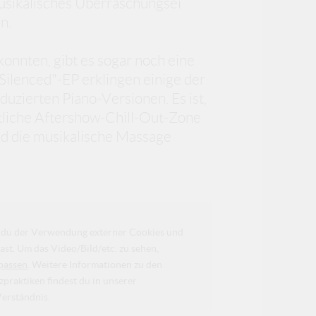
n musikalisches Überraschungsei
n.
 konnten, gibt es sogar noch eine
Silenced"-EP erklingen einige der
duzierten Piano-Versionen. Es ist,
ütliche Aftershow-Chill-Out-Zone
d die musikalische Massage
da du der Verwendung externer Cookies und
ast. Um das Video/Bild/etc. zu sehen,
passen
. Weitere Informationen zu den
raktiken findest du in unserer
Verständnis.