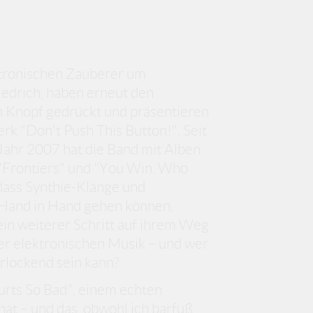
ktronischen Zauberer um
edrich, haben erneut den
n Knopf gedrückt und präsentieren
rk "Don't Push This Button!". Seit
Jahr 2007 hat die Band mit Alben
 "Frontiers" und "You Win. Who
dass Synthie-Klänge und
 Hand in Hand gehen können.
in weiterer Schritt auf ihrem Weg
er elektronischen Musik – und wer
erlockend sein kann?
urts So Bad", einem echten
at – und das, obwohl ich barfuß