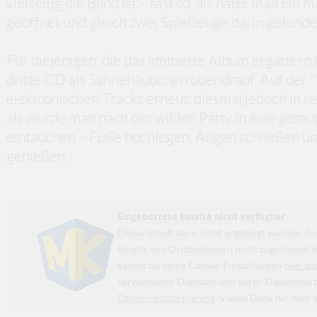
vielseitig die Band ist – fast so, als hätte man ei
geöffnet und gleich zwei Spielzeuge darin gefunde
Für diejenigen, die das limitierte Album ergattern
dritte CD als Sahnehäubchen obendrauf. Auf der "
elektronischen Tracks erneut, diesmal jedoch in re
als würde man nach der wilden Party in eine gem
eintauchen – Füße hochlegen, Augen schließen un
genießen.
Eingebettete Inhalte nicht verfügbar
Dieser Inhalt kann nicht angezeigt werden, 
Inhalte von Drittanbietern nicht zugestimmt h
kannst du deine Cookie-Einstellungen
hier an
verwendeten Diensten und deren Datenschutzp
Datenschutzerklärung
. Vielen Dank für dein 