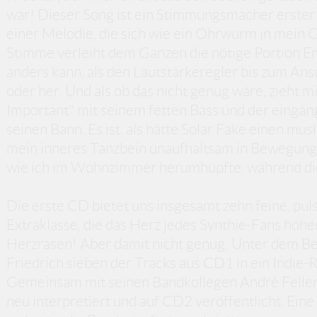
war! Dieser Song ist ein Stimmungsmacher erster
einer Melodie, die sich wie ein Ohrwurm in mein G
Stimme verleiht dem Ganzen die nötige Portion Em
anders kann, als den Lautstärkeregler bis zum An
oder her. Und als ob das nicht genug wäre, zieht m
Important" mit seinem fetten Bass und der eingäng
seinen Bann. Es ist, als hätte Solar Fake einen m
mein inneres Tanzbein unaufhaltsam in Bewegung s
wie ich im Wohnzimmer herumhüpfte, während die
Die erste CD bietet uns insgesamt zehn feine, pul
Extraklasse, die das Herz jedes Synthie-Fans höher
Herzrasen! Aber damit nicht genug: Unter dem Be
Friedrich sieben der Tracks aus CD1 in ein Indie
Gemeinsam mit seinen Bandkollegen André Feller 
neu interpretiert und auf CD2 veröffentlicht. Eine g