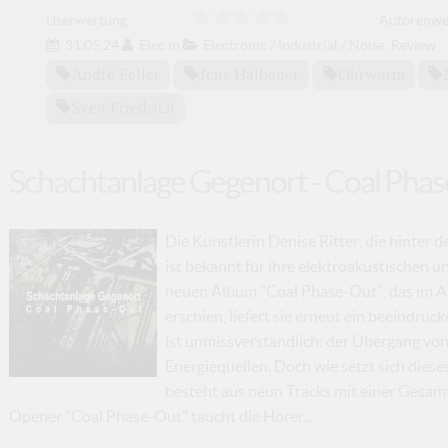
Userwertung:
Autorenwe
31.05.24
Elec
in
Electronic / Industrial / Noise
,
Review
André Feller
Jens Halbauer
Ohrwurm
Sven Friedrich
Schachtanlage Gegenort - Coal Phase
Die Künstlerin Denise Ritter, die hinter 
ist bekannt für ihre elektroakustischen u
neuen Album "Coal Phase-Out", das im A
erschien, liefert sie erneut ein beeind
ist unmissverständlich: der Übergang von
Energiequellen. Doch wie setzt sich die
besteht aus neun Tracks mit einer Gesam
Opener "Coal Phase-Out" taucht die Hörer...