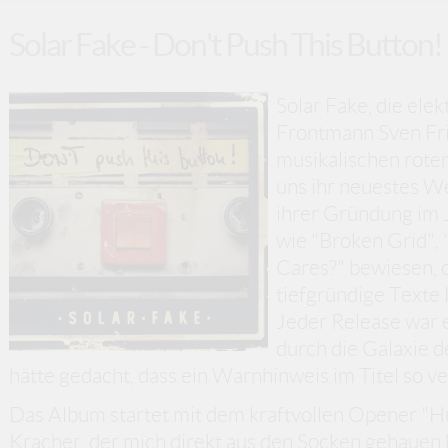
Solar Fake - Don't Push This Button!
Solar Fake, die ele
Frontmann Sven Fri
musikalischen rote
uns ihr neuestes We
ihrer Gründung im 
wie "Broken Grid",
Cares?" bewiesen, 
tiefgründige Texte
Jeder Release war e
durch die Galaxie d
hätte gedacht, dass ein Warnhinweis im Titel so v
Das Album startet mit dem kraftvollen Opener "H
Kracher, der mich direkt aus den Socken gehauen h