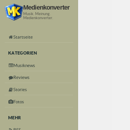
Medienkonverter
Musik. Meinung.
Medienkonverter.
Startseite
KATEGORIEN
Musiknews
Reviews
Stories
Fotos
MEHR
RSS