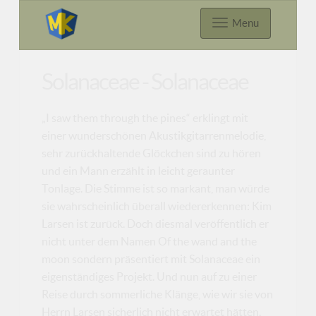
Menu
Solanaceae - Solanaceae
„I saw them through the pines“ erklingt mit
einer wunderschönen Akustikgitarrenmelodie,
sehr zurückhaltende Glöckchen sind zu hören
und ein Mann erzählt in leicht geraunter
Tonlage. Die Stimme ist so markant, man würde
sie wahrscheinlich überall wiedererkennen: Kim
Larsen ist zurück. Doch diesmal veröffentlich er
nicht unter dem Namen Of the wand and the
moon sondern präsentiert mit Solanaceae ein
eigenständiges Projekt. Und nun auf zu einer
Reise durch sommerliche Klänge, wie wir sie von
Herrn Larsen sicherlich nicht erwartet hätten.