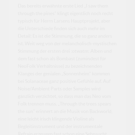
Das bereits erwähnte erste Lied „I saw them
through the pines“ klingt eigentlich noch recht
typisch für Herrn Larsens Hauptprojekt, aber
die Unterschiede finden sich auch mehr im
Detail: Es ist die Stimmung, die so ganz anders
ist. Weit weg von der melancholisch-mystischen
Stimmung der ersten drei :otwatm: Alben und
dem fast schon als Bombast (zumindest für
NeoFolk Verhältnisse) zu bezeichnenden
Klanges der genialen „Sonnenheim“ kommen
bei Solanaceae ganz positive Gefühle auf. Auf
Noise/Ambient Parts oder Samples wird
gänzlich verzichtet, so dass man das Neo vom
Folk trennen muss. „Through the trees spears
the sun“ erinnert an die Musik von Backworld,
eine leicht irisch klingende Violine als
Begleitinstrument und der instrumentale
Refrain erzeugen fast schon eine Sehnsucht