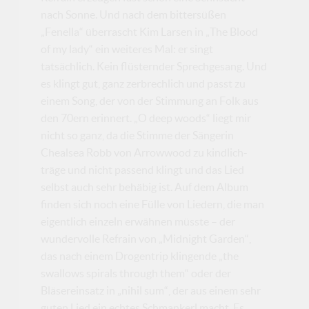
nach Sonne. Und nach dem bittersüßen
„Fenella“ überrascht Kim Larsen in „The Blood
of my lady“ ein weiteres Mal: er singt
tatsächlich. Kein flüsternder Sprechgesang. Und
es klingt gut, ganz zerbrechlich und passt zu
einem Song, der von der Stimmung an Folk aus
den 70ern erinnert. „O deep woods“ liegt mir
nicht so ganz, da die Stimme der Sängerin
Chealsea Robb von Arrowwood zu kindlich-
träge und nicht passend klingt und das Lied
selbst auch sehr behäbig ist. Auf dem Album
finden sich noch eine Fülle von Liedern, die man
eigentlich einzeln erwähnen müsste – der
wundervolle Refrain von „Midnight Garden“,
das nach einem Drogentrip klingende „the
swallows spirals through them“ oder der
Bläsereinsatz in „nihil sum“, der aus einem sehr
guten Lied ein echtes Schmankerl macht. Es