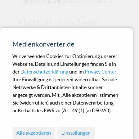
31.05.09
in
Ambient / Classical / Folk
Hatbrott - to hell with
poverty
Medienkonverter.de
Ein neues Werk aus dem Hause Electro Tremor
Wir verwenden Cookies zur Optimierung unserer
Dessau: Mit „To hell with poverty“ zeigt sich das
Webseite. Details und Einstellungen finden Sie in
schwed
der
Datenschutzerklärung
und im
Privacy Center
.
Ihre Einwilligung ist jederzeit widerrufbar. Soziale
Netzwerke & Drittanbieter-Inhalte können
Bare Infinity - Always
angezeigt werden. Mit „Alle akzeptieren“ stimmen
Forever
Sie (widerruflich) auch einer Datenverarbeitung
außerhalb des EWR zu (Art. 49 (1) (a) DSGVO).
Für fanatische Fans des Genres 100%ig sicher!
Alle akzeptieren
Einstellungen