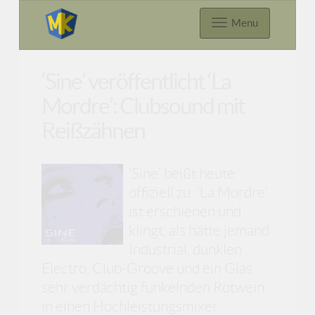
Menu
‘Sine’ veröffentlicht ‘La
Mordre’: Clubsound mit
Reißzähnen
‘Sine’ beißt heute
offiziell zu: ‘La Mordre’
ist erschienen und
klingt, als hätte jemand
Industrial, dunklen
Electro, Club-Groove und ein Glas
sehr verdächtig funkelnden Rotwein
in einen Hochleistungsmixer