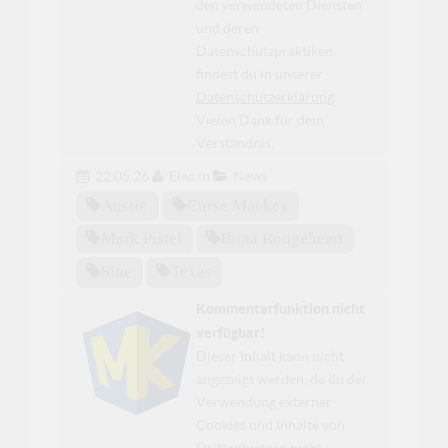
den verwendeten Diensten
und deren
Datenschutzpraktiken
findest du in unserer
Datenschutzerklärung
.
Vielen Dank für dein
Verständnis.
22.05.26
Elec
in
News
Austin
Curse Mackey
Mark Pistel
Rona Rougeheart
Sine
Texas
Kommentarfunktion nicht
verfügbar!
Dieser Inhalt kann nicht
angezeigt werden, da du der
Verwendung externer
Cookies und Inhalte von