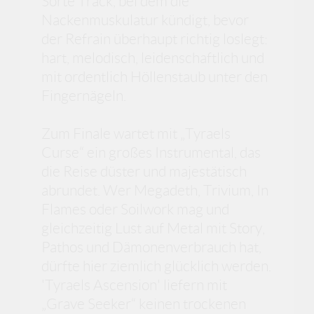
Sorte Track, bei dem die
Nackenmuskulatur kündigt, bevor
der Refrain überhaupt richtig loslegt:
hart, melodisch, leidenschaftlich und
mit ordentlich Höllenstaub unter den
Fingernägeln.
Zum Finale wartet mit „Tyraels
Curse“ ein großes Instrumental, das
die Reise düster und majestätisch
abrundet. Wer Megadeth, Trivium, In
Flames oder Soilwork mag und
gleichzeitig Lust auf Metal mit Story,
Pathos und Dämonenverbrauch hat,
dürfte hier ziemlich glücklich werden.
'Tyraels Ascension' liefern mit
„Grave Seeker“ keinen trockenen