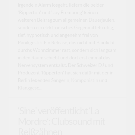
irgendein Alarm losgeht, liefern die beiden
'Ripperton' und 'Joy Frempong' keinen
weiteren Beitrag zum allgemeinen Dauerjaulen,
sondern ein elektronisches Gegenmittel: ruhig,
tief, hypnotisch und angenehm frei von
Panikgestik. Ein Release, das nicht mit Blaulicht
durchs Wohnzimmer rast, sondern sich langsam
in den Raum schiebt und dort erst einmal das
Nervensystem entkalkt. Der Schweizer DJ und
Produzent 'Ripperton' hat sich dafür mit der in
Berlin lebenden Sängerin, Komponistin und
Klanggesc...
‘Sine’ veröffentlicht ‘La
Mordre’: Clubsound mit
Reißzähnen