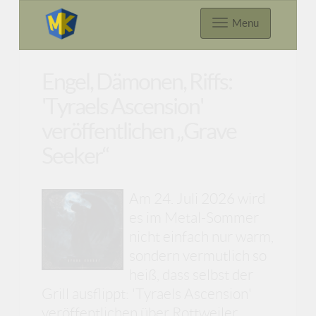
Menu
Engel, Dämonen, Riffs:
'Tyraels Ascension'
veröffentlichen „Grave
Seeker“
Am 24. Juli 2026 wird
es im Metal-Sommer
nicht einfach nur warm,
sondern vermutlich so
heiß, dass selbst der
Grill ausflippt: 'Tyraels Ascension'
veröffentlichen über Rottweiler