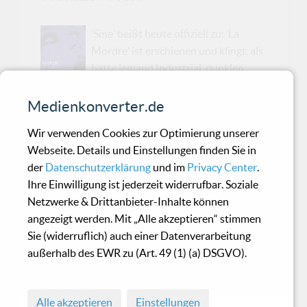
‘Sine’ beißt heute offiziell zu: ‘La
Mordre’ ist erschienen und klingt, als
hätte jemand Industrial, dunklen
Electro, Club-Groove und ein Glas sehr
verdächtig funkelnden Rotwein in einen
Medienkonverter.de
Hochleistungsmixer geworfen. Rona
Wir verwenden Cookies zur Optimierung unserer
Rougeheart macht daraus ein Album über
Webseite. Details und Einstellungen finden Sie in
Verlangen, Kontrolle und den großen Traum
der
Datenschutzerklärung
und im
Privacy Center
.
vom Durchbruch – mit Reißzähnen, Beats und
Ihre Einwilligung ist jederzeit widerrufbar. Soziale
ziemlich viel Stil. Erschienen ist das neue Werk
Netzwerke & Drittanbieter-Inhalte können
am heutigen 22. Mai 2026 über Metropolis
angezeigt werden. Mit „Alle akzeptieren“ stimmen
Records, womit der Freitag nicht nur Release-
Sie (widerruflich) auch einer Datenverarbeitung
Day, sondern auch gleich ein kleiner Feiertag für
außerhalb des EWR zu (Art. 49 (1) (a) DSGVO).
alle wird, die ihre Elektronik lieber mit
schwarzem Lippenstift, Bassd...
Alle akzeptieren
Einstellungen