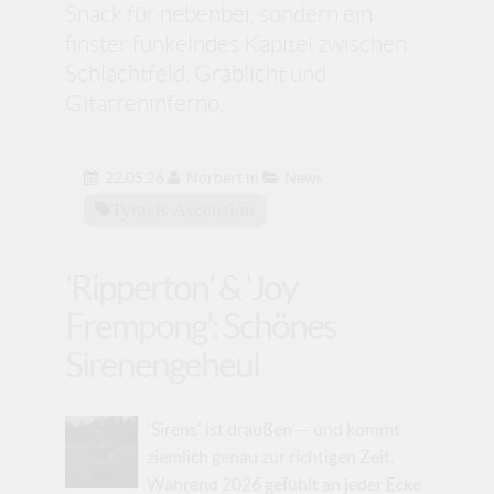
Snack für nebenbei, sondern ein
finster funkelndes Kapitel zwischen
Schlachtfeld, Grablicht und
Gitarreninferno.
22.05.26
Norbert
in
News
Tyraels Ascension
'Ripperton' & 'Joy
Frempong': Schönes
Sirenengeheul
'Sirens' ist draußen — und kommt
ziemlich genau zur richtigen Zeit.
Während 2026 gefühlt an jeder Ecke