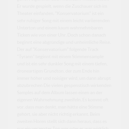
Er wurde gespielt, wenn die Zuschauer sich im
Theater einfanden. "Konservatorium" ist ein
sehr ruhiger Song mit einem leicht variierenden
Unterton und einem kaum wahrnehmbaren
Ticken wie von einer Uhr. Doch schon danach
beginnt eine abgründige und unheimliche Reise.
Der auf "Konservatorium" folgende Track
"Tyrann" beginnt mit einem Stimmensample
und ist ein sehr dunkler Song mit einem tiefen,
droneartigen Grundton, der zum Ende hin
immer höher und noisiger wird, um dann abrupt
abzubrechen Die vielen gespenstisch wirkenden
Samples auf dem Album lassen einen an der
eigenen Wahrnehmung zweifeln. Es kommt oft
vor, dass man denkt, man hätte eine Stimme
gehört, sie aber nicht richtig erkannt. Beim
zweiten Hören stellt sich dann heraus, dass es
nur ein verzerrter Ton war oder es war wirklich