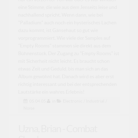
eine Stimme, die wie aus dem Jenseits leise und
nachhallend spricht. Wenn dann, wie bei
"Palladium" auch noch ein hysterisches Lachen
dazu kommt, ist Gänsehaut so gut wie
vorprogrammiert. Wie viele der Samples auf
"Empty Rooms" stammen sie direkt aus dem
Bühnenstück. Der Zugang zu "Empty Rooms" ist
mit Sicherheit nicht leicht. Es braucht schon
etwas Zeit und Geduld, bis man sich an das
Album gewöhnt hat. Danach wird es aber erst
richtig interessant und bei der entsprechenden
Lautstärke ein wahres Erlebnis!
05.04.05
in
Electronic / Industrial /
Noise
Uzna, Brian - Combat