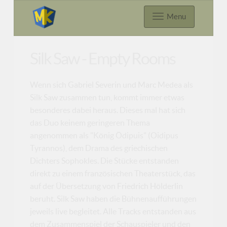
Menu
Silk Saw - Empty Rooms
Wenn sich Gabriel Severin und Marc Medea als
Silk Saw zusammen tun, kommt immer etwas
besonderes dabei heraus. Dieses mal hat sich
das Duo keinem geringeren Thema
angenommen als "König Ödipuis" (Oidipus
Tyrannos), dem Drama des griechischen
Dichters Sophokles. Die Stücke entstanden
direkt zu einem französischen Theaterstück, das
auf der Übersetzung von Friedrich Hölderlin
beruht. Silk Saw haben die Bühnenaufführungen
jeweils live begleitet. Alle Tracks entstanden aus
dem Zusammenspiel der Schauspieler und den