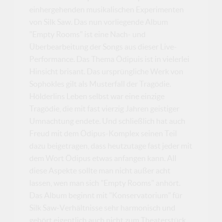
einhergehenden musikalischen Experimenten
von Silk Saw. Das nun vorliegende Album
"Empty Rooms" ist eine Nach- und
Überbearbeitung der Songs aus dieser Live-
Performance. Das Thema Ödipuis ist in vielerlei
Hinsicht brisant. Das ursprüngliche Werk von
Sophokles gilt als Musterfall der Tragödie.
Hölderlins Leben selbst war eine einzige
Tragödie, die mit fast vierzig Jahren geistiger
Umnachtung endete. Und schließlich hat auch
Freud mit dem Ödipus-Komplex seinen Teil
dazu beigetragen, dass heutzutage fast jeder mit
dem Wort Ödipus etwas anfangen kann. All
diese Aspekte sollte man nicht außer acht
lassen, wen man sich "Empty Rooms" anhört.
Das Album beginnt mit "Konservatorium" für
Silk Saw-Verhältnisse sehr harmonisch und
gehört eigentlich auch nicht zum Theaterstück.