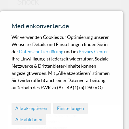
Shock
Irgendwo über dem abendlichen Smog der Stadt
Medienkonverter.de
ragt eine einsame Antenne in den Himmel, trägt
Signale
Wir verwenden Cookies zur Optimierung unserer
Webseite. Details und Einstellungen finden Sie in
der
Datenschutzerklärung
und im
Privacy Center
.
Non Toxique Lost - Bin
Ihre Einwilligung ist jederzeit widerrufbar. Soziale
Med Usa
Netzwerke & Drittanbieter-Inhalte können
angezeigt werden. Mit „Alle akzeptieren“ stimmen
Sie (widerruflich) auch einer Datenverarbeitung
Die Berliner Formation NTL existiert bereits seit
außerhalb des EWR zu (Art. 49 (1) (a) DSGVO).
ungefähr 25 Jahren und zählt mit ihrer
politischen
Alle akzeptieren
Einstellungen
© 1998 - 2026 Medienkonverter.de
Alle ablehnen
• Alle Rechte vorbehalten
• Abzug nur mit Genehmigung