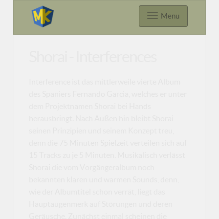
Menu
Shorai - Interferences
Interference ist das mittlerweile vierte Album
des Spaniers Fernando Garcia, welches er unter
dem Projektnamen Shorai bei Hands
herausbringt. Nach Außen hin bleibt Shorai
seinen Prinzipien und seinem Konzept treu,
denn die 75 Minuten Spielzeit verteilen sich auf
15 Tracks zu je 5 Minuten. Musikalisch verlässt
Shorai die vom Vorgängeralbum noch
bekannten klaren und warmen Sounds, denn,
wie der Albumtitel schon verrät, liegt das
Hauptaugenmerk auf Störungen und deren
Geräusche. Zunächst einmal scheinen die