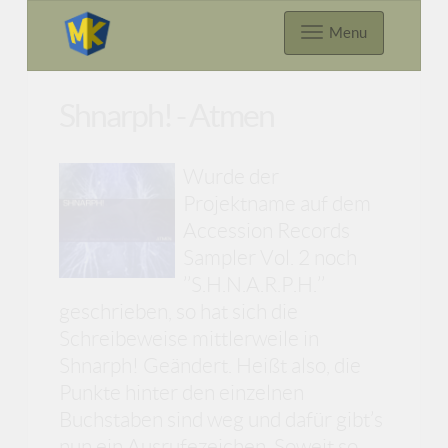
Menu
Shnarph! - Atmen
Wurde der
Projektname auf dem
Accession Records
Sampler Vol. 2 noch
’’S.H.N.A.R.P.H.’’
geschrieben, so hat sich die
Schreibeweise mittlerweile in
Shnarph! Geändert. Heißt also, die
Punkte hinter den einzelnen
Buchstaben sind weg und dafür gibt’s
nun ein Ausrufezeichen. Soweit so