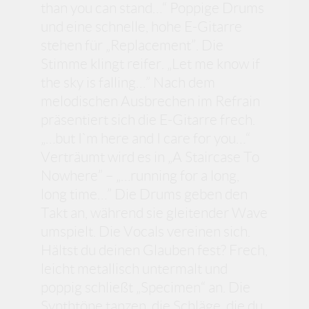
than you can stand…“ Poppige Drums
und eine schnelle, hohe E-Gitarre
stehen für „Replacement”. Die
Stimme klingt reifer. „Let me know if
the sky is falling…” Nach dem
melodischen Ausbrechen im Refrain
präsentiert sich die E-Gitarre frech.
„…but I`m here and I care for you…“
Verträumt wird es in „A Staircase To
Nowhere” – „…running for a long,
long time…” Die Drums geben den
Takt an, während sie gleitender Wave
umspielt. Die Vocals vereinen sich.
Hältst du deinen Glauben fest? Frech,
leicht metallisch untermalt und
poppig schließt „Specimen“ an. Die
Synthtöne tanzen, die Schläge, die du