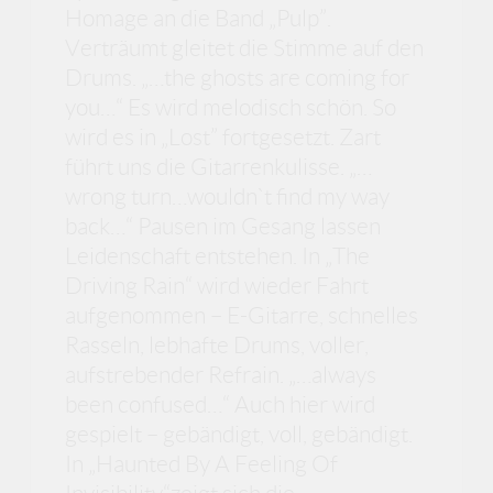
Homage an die Band „Pulp”.
Verträumt gleitet die Stimme auf den
Drums. „…the ghosts are coming for
you…“ Es wird melodisch schön. So
wird es in „Lost” fortgesetzt. Zart
führt uns die Gitarrenkulisse. „…
wrong turn…wouldn`t find my way
back…“ Pausen im Gesang lassen
Leidenschaft entstehen. In „The
Driving Rain“ wird wieder Fahrt
aufgenommen – E-Gitarre, schnelles
Rasseln, lebhafte Drums, voller,
aufstrebender Refrain. „…always
been confused…“ Auch hier wird
gespielt – gebändigt, voll, gebändigt.
In „Haunted By A Feeling Of