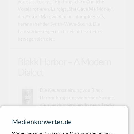
you start to cry…” Eindringliche männliche
Vocals rotieren. Es folgt „She Gave Me Money“,
der Antoni Maiovvi Remix – dumpfe Beats,
herannahender Synth-Wave-Sound. Die
Lautstärke steigert sich. Leicht bearbeitet
bewegen sich die...
Blakk Harbor – A Modern
Dialect
Die Neuerscheinung von Blakk
Harbor bringt uns wabernde Ströme,
die alles durchspülen. In neun Tracks
geht es instrumental elektronisch zur Sache.
Lauernd macht „Collapsing Horns“ den Auftakt.
Medienkonverter.de
Dunkler Wave naht auf einer metallischen
Wir verwenden Cookies zur Optimierung unserer