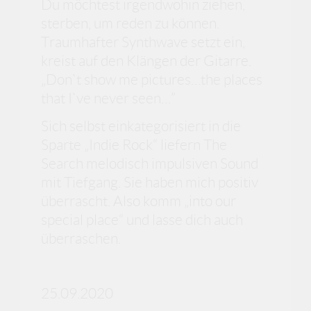
Du möchtest irgendwohin ziehen,
sterben, um reden zu können.
Traumhafter Synthwave setzt ein,
kreist auf den Klängen der Gitarre.
„Don`t show me pictures…the places
that I`ve never seen…”
Sich selbst einkategorisiert in die
Sparte „Indie Rock“ liefern The
Search melodisch impulsiven Sound
mit Tiefgang. Sie haben mich positiv
überrascht. Also komm „into our
special place“ und lasse dich auch
überraschen.
25.09.2020