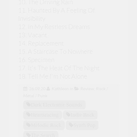
10. The Driving Rain
11. Haunted By A Feeling Of
Invisibility
12. In My Restless Dreams
13. Vacant
14. Replacement
15. A Staircase To Nowhere
16. Specimen
17. It`s The Heat Of The Night
18. Tell Me I`m Not Alone
26.09.20
Kathleen
in
Review
,
Rock /
Metal / Punk
Dark Electronic Sounds
Heartsracing
Indie Rock
Melodic Rock
Synth Pop
The Search