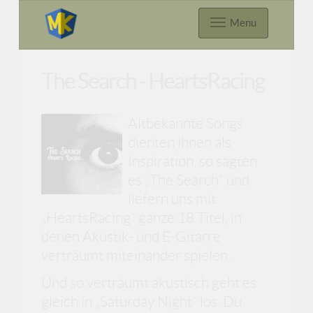
Menu
The Search - HeartsRacing
Altbekannte Songs
dienten ihnen als
Inspiration, so sagten
es „The Search“ und
liefern uns mit
„HeartsRacing“ ganze 18 Titel, in
denen Akustik- und E-Gitarre
verträumt miteinander spielen.
Und so verträumt akustisch geht es
gleich in „Saturday Night“ los. Du