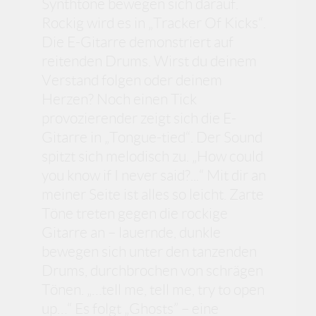
Synthtöne bewegen sich darauf.
Rockig wird es in „Tracker Of Kicks“.
Die E-Gitarre demonstriert auf
reitenden Drums. Wirst du deinem
Verstand folgen oder deinem
Herzen? Noch einen Tick
provozierender zeigt sich die E-
Gitarre in „Tongue-tied“. Der Sound
spitzt sich melodisch zu. „How could
you know if I never said?...“ Mit dir an
meiner Seite ist alles so leicht. Zarte
Töne treten gegen die rockige
Gitarre an – lauernde, dunkle
bewegen sich unter den tanzenden
Drums, durchbrochen von schrägen
Tönen. „…tell me, tell me, try to open
up…“ Es folgt „Ghosts” – eine