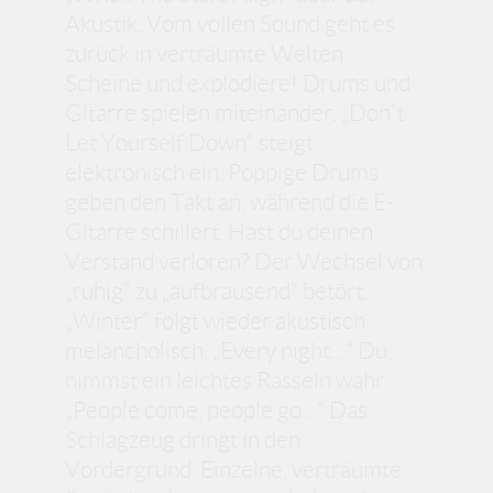
Akustik. Vom vollen Sound geht es
zurück in verträumte Welten.
Scheine und explodiere! Drums und
Gitarre spielen miteinander. „Don`t
Let Yourself Down“ steigt
elektronisch ein. Poppige Drums
geben den Takt an, während die E-
Gitarre schillert. Hast du deinen
Verstand verloren? Der Wechsel von
„ruhig“ zu „aufbrausend“ betört.
„Winter“ folgt wieder akustisch
melancholisch. „Every night…“ Du
nimmst ein leichtes Rasseln wahr.
„People come, people go…“ Das
Schlagzeug dringt in den
Vordergrund. Einzelne, verträumte