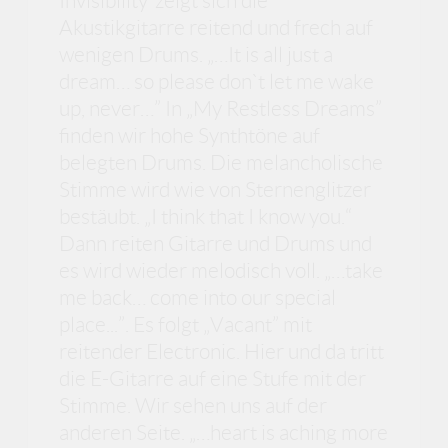
Invisibility“zeigt sich die
Akustikgitarre reitend und frech auf
wenigen Drums. „…It is all just a
dream… so please don`t let me wake
up, never…” In „My Restless Dreams”
finden wir hohe Synthtöne auf
belegten Drums. Die melancholische
Stimme wird wie von Sternenglitzer
bestäubt. „I think that I know you.“
Dann reiten Gitarre und Drums und
es wird wieder melodisch voll. „…take
me back… come into our special
place...”. Es folgt „Vacant” mit
reitender Electronic. Hier und da tritt
die E-Gitarre auf eine Stufe mit der
Stimme. Wir sehen uns auf der
anderen Seite. „…heart is aching more