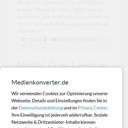
Album, dass sich nun mit einer ganzen Reihe
anderer Releases der Electro-Sparte messen
lassen muss, eher im Mittelfeld anzusiedeln und
mit vier Sternen denk ich, ganz gut dabei für ein
Debütalbum.
13.11.03
in
Electronic / Industrial /
Noise
Martin L. Gore - Loverman
EP2+
Medienkonverter.de
Auf "Counterfeit 2" hat der Depeche-Mode-
Wir verwenden Cookies zur Optimierung unserer
Soundtüftler einige
Webseite. Details und Einstellungen finden Sie in
der
Datenschutzerklärung
und im
Privacy Center
.
Ihre Einwilligung ist jederzeit widerrufbar. Soziale
DVAR - Rakhilim
Netzwerke & Drittanbieter-Inhalte können