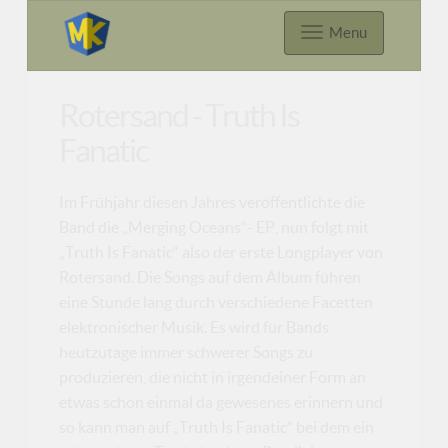
Menu
Rotersand - Truth Is
Fanatic
Im Frühjahr diesen Jahres veröffentlichte die
Band die „Merging Oceans“- EP, nun folgt mit
„Truth Is Fanatic“ also der erste Longplayer von
Rotersand. Die Songs auf dem Album führen
eine Stunde lang durch verschiedene Facetten
elektronischer Musik. Es wird für Bands
heutzutage immer schwerer Songs zu
produzieren, die nicht in irgendeiner Form an
etwas schon einmal da gewesenes erinnern und
so kann man auf „Truth Is Fanatic“ bei dem ein