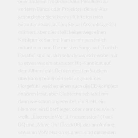
oder anderen Track durchaus Parallelen zu
anderen Bands oder Projekten ziehen. Aus
gesanglicher Sicht heraus fühlte ich mich
mitunter etwas an Tom Shear (Assemblage 23)
erinnert, aber dies stellt keineswegs einen
Kritikpunkt dar, nur kam es mir persönlich
mitunter so vor. Die meisten Songs auf „Truth Is
Fanatic“ sind an sich sehr dynamisch, wobei mir
so etwas wie ein absoluter Hit-Kandidat auf
dem Album fehlt. Bei den meisten Stücken
überkommt einen ein sehr angenehmes
Hörgefühl, welches einen auch die CD komplett
anhören lässt, aber Clubtechnisch fehlt mir
dann wie schon angedeutet, ein Brett, ein
Hammer, ein Überflieger, oder nennt es wie ihr
wollt. „Electronic World Transmission“ (Track
04) und „Move On“ (Track 08), das am Anfang
etwas an VNV Nation erinnert, sind die beiden