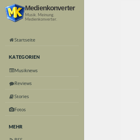
Medienkonverter
Musik. Meinung.
Medienkonverter.
Startseite
KATEGORIEN
Musiknews
Reviews
Stories
Fotos
MEHR
RSS