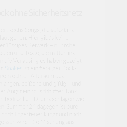
ock ohne Sicherheitsnetz
fert sechs Songs, die sofort ins
aut gehen. Hier gibt’s keine
berflüssiges Beiwerk – nur rohe
dien und Texte, die mitten ins
n die Vorabsingles haben gezeigt,
t.
Snakes
ist ein fiebriger Rock-
einem echten Albtraum des
hlangen, beißend und giftig – und
er Angst ein rauschhafter Tanz.
ln bedrohlich, Drums schlagen wie
ben. Summer 24 dagegen ist pure
 nach Lagerfeuer klingt und nach
essen wird. Die Mischung aus