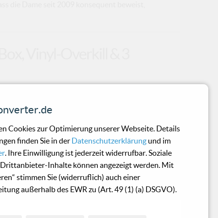
 dass die Dame seit 2009 konsequent beweist,
ox, Vinyl-Overkill & 3
 nämlich tatsächlich schon im Jahr 2023.
nverter.de
 Lindemann, wenn er sich damit
uns 2025 erneut die Zunge raus – diesmal
n Cookies zur Optimierung unserer Webseite. Details
3 bisher unveröffentlichte Songs) und einem
ngen finden Sie in der
Datenschutzerklärung
und im
ore-Sammler dazu bringt, heimlich ihr
er
. Ihre Einwilligung ist jederzeit widerrufbar. Soziale
min für die Einkauftour: 26. September 2025
Drittanbieter-Inhalte können angezeigt werden. Mit
Herzstück ist offensichltich die Zunge 2025
eren“ stimmen Sie (widerruflich) auch einer
itung außerhalb des EWR zu (Art. 49 (1) (a) DSGVO).