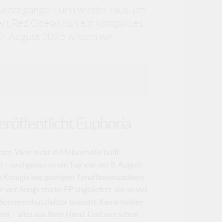
 Gehörgänge – und wieder raus, um
efert Red Ocean nun ein kompaktes
2. August 2025 wissen wir
veröffentlicht Euphoria
ctro-Welt nicht in Melancholie hüllt,
t – und genau so ein Tag war der 8. August
lle Königin des gothigen Tanzflächenzaubers
 vier Songs starke EP abgeliefert, die so viel
n Sonnenschutzfaktor braucht. Keine halben
ert – alles aus ihrer Hand. Und wer schon