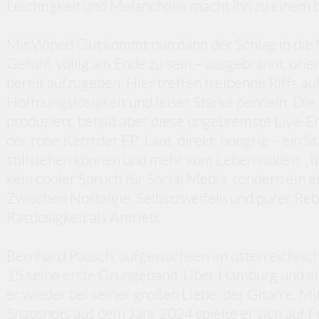
Leichtigkeit und Melancholie macht ihn zu einem
Mit Wiped Out kommt nun dann der Schlag in die
Gefühl, völlig am Ende zu sein – ausgebrannt, orie
bereit aufzugeben. Hier treffen treibende Riffs auf
Hoffnungslosigkeit und leiser Stärke pendeln. Die 
produziert, behält aber diese ungebremste Live-En
der rohe Kern der EP. Laut, direkt, hungrig – ein St
stillstehen können und mehr vom Leben wollen. „It 
kein cooler Spruch für Social Media, sondern ein e
Zwischen Nostalgie, Selbstzweifeln und purer Rebe
Rastlosigkeit als Antrieb.
Bernhard Pausch, aufgewachsen im österreichisch
15 seine erste Grungeband. Über Hamburg und el
er wieder bei seiner großen Liebe: der Gitarre. 
Snapshots aus dem Jahr 2024 spielte er sich auf 