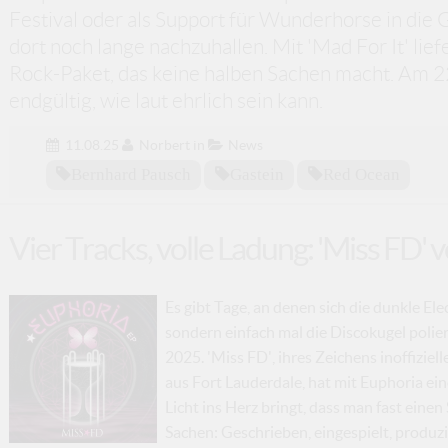
Festival oder als Support für Wunderhorse in die
dort noch lange nachzuhallen. Mit 'Mad For It' li
Rock-Paket, das keine halben Sachen macht. Am 2
endgültig, wie laut ehrlich sein kann.
11.08.25
Norbert
in
News
Bernhard Pausch
Gastein
Red Ocean
Vier Tracks, volle Ladung: 'Miss FD' 
Es gibt Tage, an denen sich die dunkle Ele
sondern einfach mal die Discokugel polier
2025. 'Miss FD', ihres Zeichens inoffizie
aus Fort Lauderdale, hat mit Euphoria eine
Licht ins Herz bringt, dass man fast eine
Sachen: Geschrieben, eingespielt, produzi