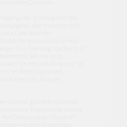
 bittersüßen Ohrwurm.
 Magengrube. Ein Song über das
ntierungslos, aber trotzdem nicht
 Lyrics, die zwischen
Studio-Version ist detailverliebt
ergie. Der Titelsong Mad For It ist
atement für alle, die nicht
makes me feel so fucking slay“ ist
hrlicher Befreiungsschrei.
llion feiert der Song die
en Gastein, gründete schon mit
ektronische Experimente landete
Mit Red Ocean und der Debüt-EP
Festivals wie dem Reeperbahn