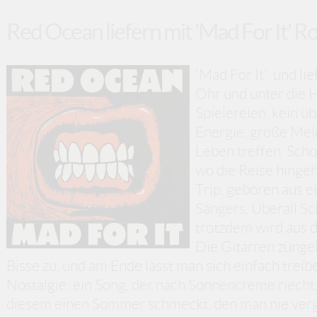
Red Ocean liefern mit 'Mad For It' R
'Mad For It'. und lie
Ohr und unter die H
Spielereien, kein ü
Energie, große Melo
Leben treffen. Scho
wo die Reise hingeh
Trip, geboren aus 
Sängers. Überall Sc
trotzdem wird aus d
Die Gitarren zünge
Bisse zu, und am Ende lässt man sich einfach trei
Nostalgie: ein Song, der nach Sonnencreme riecht,
diesem einen Sommer schmeckt, den man nie verg