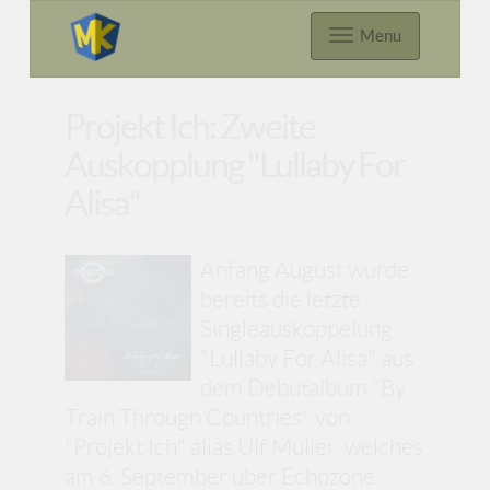
Menu
Projekt Ich: Zweite
Auskopplung "Lullaby For
Alisa"
Anfang August wurde
bereits die letzte
Singleauskoppelung
"Lullaby For Alisa" aus
dem Debütalbum "By
Train Through Countries" von
"Projekt Ich" alias Ulf Müller, welches
am 6. September über Echozone