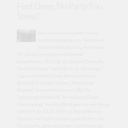
Feet Deep, No Party Too
Steep"
Das süddeutsche Death-Metal-
Abrisskommando von "Necrotted"
hat den nächsten Song ihrer neuen
EP „Die For Something Worthwile“
rausgehauen. Den Clip zu „Six Feet Deep, No
Party Too Steep“ könnt ihr euch seit einigen
Tagen reinziehen! Zwei Jahre nach ihrem
letzten Full-Length-Album „Worldwide
Warfare“ kommt in Form von „Die For
Something Worthwile“ ein weiterer Death-
Metal-Schlag. Veröffentlicht wird die vier Songs
starke EP am 11.10.2019 via Rising Nemesis
Records. Kai Bigler und Benjamin Stelzer von
Parasite Inc. agierten bei den Aufnahmen als