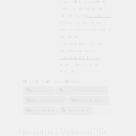
Video/Bild/etc. zu sehen,
kannst du deine Cookie-
Einstellungen
hier anpassen
.
Weitere Informationen zu
den verwendeten Diensten
und deren
Datenschutzpraktiken
findest du in unserer
Datenschutzerklärung
.
Vielen Dank für dein
Verständnis.
27.08.19
Elec
in
News
Echozone
Jörg Tochtenhagen
Markus Kühnel
Mike Di Bello
Projekt Ich
Ulf Müller
Necrotted: Video zu "Six