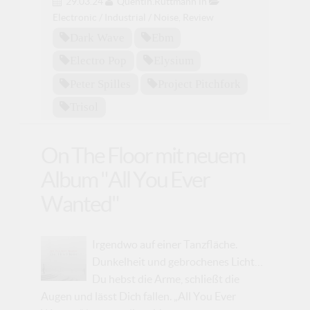
29.03.24
Quentin.Ruttmann
in
Electronic / Industrial / Noise
,
Review
Dark Wave
Ebm
Electro Pop
Elysium
Peter Spilles
Project Pitchfork
Trisol
On The Floor mit neuem
Album "All You Ever
Wanted"
Irgendwo auf einer Tanzfläche.
Dunkelheit und gebrochenes Licht…
Du hebst die Arme, schließt die
Augen und lässt Dich fallen. „All You Ever