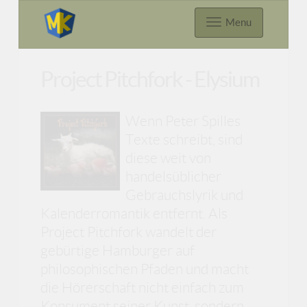
Menu
Project Pitchfork - Elysium
Wenn Peter Spilles
Texte schreibt, sind
diese weit von
handelsüblicher
Gebrauchslyrik und
Kalenderromantik entfernt. Als
Project Pitchfork wandelt der
gebürtige Hamburger auf
philosophischen Pfaden und macht
die Hörerschaft nicht einfach zum
Konsument seiner Kunst, sondern