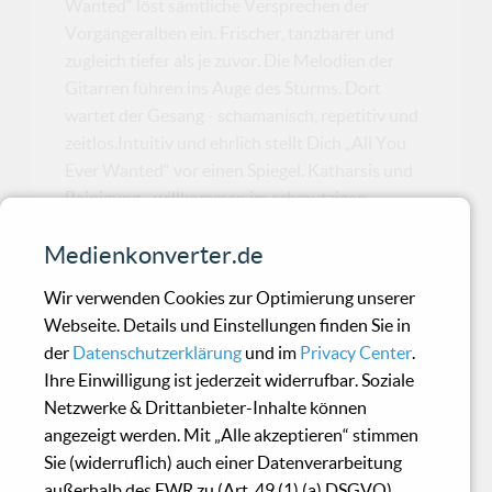
Wanted“ löst sämtliche Versprechen der
Vorgängeralben ein. Frischer, tanzbarer und
zugleich tiefer als je zuvor. Die Melodien der
Gitarren führen ins Auge des Sturms. Dort
wartet der Gesang - schamanisch, repetitiv und
zeitlos.Intuitiv und ehrlich stellt Dich „All You
Ever Wanted“ vor einen Spiegel. Katharsis und
Reinigung - willkommen im schmutzigen
Wasser des Ganges. Eigentlich wäre es
Medienkonverter.de
ungerecht, Songs hervorzuheben. Hymnen wie
„Crying On The Dancefloor“
Wir verwenden Cookies zur Optimierung unserer
Webseite. Details und Einstellungen finden Sie in
der
Datenschutzerklärung
und im
Privacy Center
.
Jérôme Chassagnard -
Ihre Einwilligung ist jederzeit widerrufbar. Soziale
Timeless Travellers
Netzwerke & Drittanbieter-Inhalte können
angezeigt werden. Mit „Alle akzeptieren“ stimmen
Sie (widerruflich) auch einer Datenverarbeitung
Jérôme Chassagnard lässt Raum und
außerhalb des EWR zu (Art. 49 (1) (a) DSGVO).