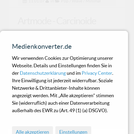
11.01.07
in
Pop / Wave / Minimal
Artmode - Carcinoide
Würde Quentin Tarantino sich entschließen
Medienkonverter.de
einen seiner Filme in Frankreich zu drehen und
dort eine G
Wir verwenden Cookies zur Optimierung unserer
Webseite. Details und Einstellungen finden Sie in
der
Datenschutzerklärung
und im
Privacy Center
.
Sero.Overdose - Heading
Ihre Einwilligung ist jederzeit widerrufbar. Soziale
for Tomorrow
Netzwerke & Drittanbieter-Inhalte können
angezeigt werden. Mit „Alle akzeptieren“ stimmen
Sie (widerruflich) auch einer Datenverarbeitung
„Heading For Tomorrow“ - für das neue Album
außerhalb des EWR zu (Art. 49 (1) (a) DSGVO).
von Sero.Overdose habe ich mir etwas mehr
Zeit genommen.
Alle akzeptieren
Einstellungen