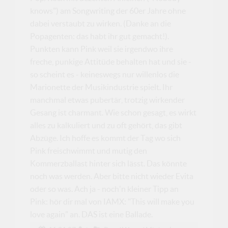
knows") am Songwriting der 60er Jahre ohne
dabei verstaubt zu wirken. (Danke an die
Popagenten: das habt ihr gut gemacht!).
Punkten kann Pink weil sie irgendwo ihre
freche, punkige Attitüde behalten hat und sie -
so scheint es - keineswegs nur willenlos die
Marionette der Musikindustrie spielt. Ihr
manchmal etwas pubertär, trotzig wirkender
Gesang ist charmant. Wie schon gesagt, es wirkt
alles zu kalkuliert und zu oft gehört, das gibt
Abzüge. Ich hoffe es kommt der Tag wo sich
Pink freischwimmt und mutig den
Kommerzballast hinter sich lässt. Das könnte
noch was werden. Aber bitte nicht wieder Evita
oder so was. Ach ja - noch'n kleiner Tipp an
Pink: hör dir mal von IAMX: "This will make you
love again" an. DAS ist eine Ballade.