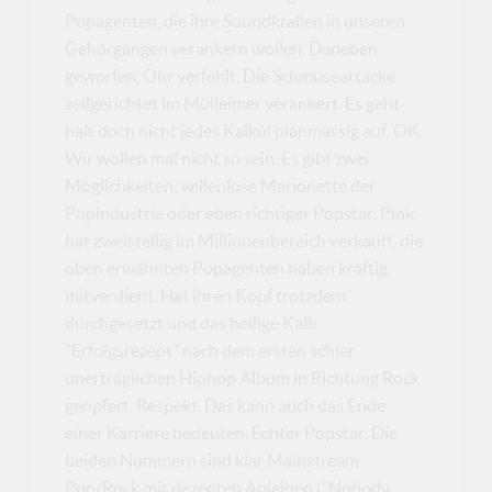
Popagenten, die ihre Soundkrallen in unseren
Gehörgängen verankern wollen. Daneben
geworfen, Ohr verfehlt. Die Schmuseattacke
zeilgerichtet im Mülleimer verankert. Es geht
halt doch nicht jedes Kalkül planmässig auf. OK.
Wir wollen mal nicht so sein. Es gibt zwei
Möglichkeiten: willenlose Marionette der
Popindustrie oder eben richtiger Popstar. Pink
hat zweistellig im Millionenbereich verkauft, die
oben erwähnten Popagenten haben kräftig
mitverdient. Hat ihren Kopf trotzdem
durchgesetzt und das heilige Kalb
"Erfolgsrezept" nach dem ersten schier
unerträglichen Hiphop Album in Richtung Rock
geopfert. Respekt. Das kann auch das Ende
einer Karriere bedeuten. Echter Popstar. Die
beiden Nummern sind klar Mainstream
Pop/Rock mit dezenten Anleihen ("Nobody