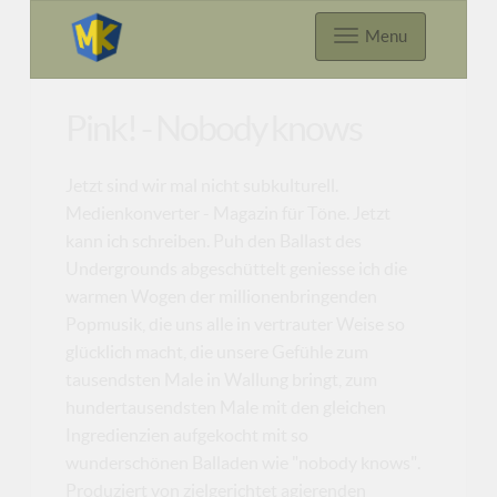
Menu
Pink! - Nobody knows
Jetzt sind wir mal nicht subkulturell.
Medienkonverter - Magazin für Töne. Jetzt
kann ich schreiben. Puh den Ballast des
Undergrounds abgeschüttelt geniesse ich die
warmen Wogen der millionenbringenden
Popmusik, die uns alle in vertrauter Weise so
glücklich macht, die unsere Gefühle zum
tausendsten Male in Wallung bringt, zum
hundertausendsten Male mit den gleichen
Ingredienzien aufgekocht mit so
wunderschönen Balladen wie "nobody knows".
Produziert von zielgerichtet agierenden