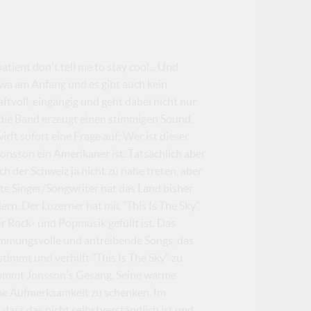
atient don't tell me to stay cool... Und
twa am Anfang und es gibt auch kein
tvoll, eingängig und geht dabei nicht nur
 die Band erzeugt einen stimmigen Sound.
rft sofort eine Frage auf: Wer ist dieser
onsson ein Amerikaner ist. Tatsächlich aber
ch der Schweiz ja nicht zu nahe treten, aber
rte Singer/Songwriter hat das Land bisher
rn. Der Luzerner hat mit "This Is The Sky"
r Rock- und Popmusik gefüllt ist. Das
timmungsvolle und antreibende Songs, das
timmt und verhilft "This Is The Sky" zu
 kommt Jonsson's Gesang. Seine warme
ine Aufmerksamkeit zu schenken. Im
ass das nicht selbstverständlich ist und