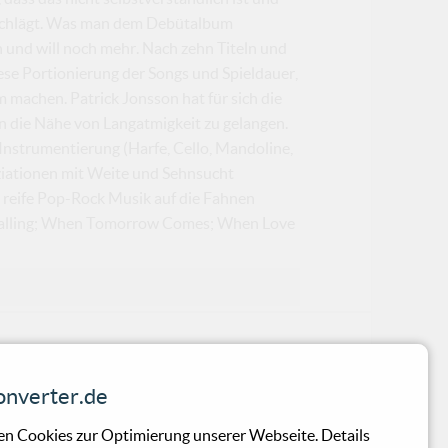
mschlägt. Was man dem Debütalbum
ich und will noch mehr. Nach zehn Titeln und
diese Portionierung der Songs und Spieldauer,
 machen. Patrick Jonsson hat für sich die
in die Nähe von Langatmigkeit zu gelangen.
 Instrumentierung (Harfe, Cello, Mandoline,
ziationen mit Weite und Sehnsucht
h reife Pop-Rock Musik auf die Fahnen
e Falling; When Tomorrow Comes; When Love
nverter.de
ch der Konzeptlosigkeit als Konzept,
n Cookies zur Optimierung unserer Webseite. Details