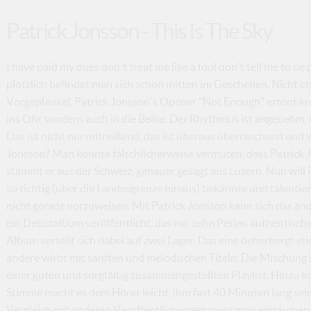
Patrick Jonsson - This Is The Sky
I have paid my dues don't treat me like a fool don't tell me to be p
plötzlich befindet man sich schon mitten im Geschehen. Nicht e
Vorgeplänkel. Patrick Jonsson's Opener "Not Enough" ertönt kraf
ins Ohr sondern auch in die Beine. Der Rhythmus ist angenehm,
Das ist nicht nur mitreißend, das ist überaus überraschend und wi
Jonsson? Man könnte fälschlicherweise vermuten, dass Patrick J
stammt er aus der Schweiz, genauer gesagt aus Luzern. Nun will i
so richtig (über die Landesgrenze hinaus) bekannte und talentie
nicht gerade vorzuweisen. Mit Patrick Jonsson kann sich das ände
ein Debütalbum veröffentlicht, das mit zehn Perlen authentische
Album verteilt sich dabei auf zwei Lager. Das eine beherbergt s
andere wirbt mit sanften und melodischen Titeln. Die Mischung s
einer guten und sorgfältig zusammengestellten Playlist. Hinzu
Stimme macht es dem Hörer leicht, ihm fast 40 Minuten lang se
Vergleich mit anderen Veröffentlichungen muss man einräumen, d