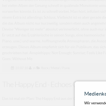
bei vielen Alben der Gesang schnell in quälende Monotonie u
vorwerfen könnte. Es ist zu schnell vorbei. Man hört, infiziert s
einem Extra ist allerdings Schluss. Vielleicht ist es aber gerade 
die das Album nicht nur kurzweilig, sondern eben auch angenehm
Devise "Weniger ist mehr" absolut verinnerlicht, ohne auch nur 
Er setzt auf das Erzählerische in seinen Songs, eine harmonische
Piano, usw.) und warme, hoffnungsvolle Atmosphären, die Asso
erzeugen. Dieses Album empfiehlt sich für ein Publikum, das sic
geschrieben hat. Anspieltipps: Not Enough; Sunrise; Feels Lik
Goes; Without Me
22.07.10
in
Rock / Metal / Punk
The Happy End - Echoes Of Jericho
Medienko
Das ist mal ein Plan: The Happy End aus der Oberpfalz beugen si
Wir verwende