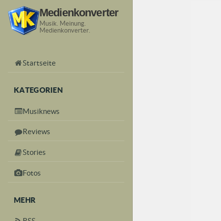
Medienkonverter
Musik. Meinung.
Medienkonverter.
Startseite
KATEGORIEN
Musiknews
Reviews
Stories
Fotos
MEHR
RSS