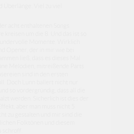
Überlänge. Viel zu viel
 der acht enthaltenen Songs
 kreisen um die 8. Und das ist so
e wundervolle Momente. Wirklich
d Opener, der in mir wie bei
ammen ließ, dass es dieses Mal
höne Melodien, mitreißende Parts
sereien sind in den ersten
 Doch Lunn ballert nicht nur
d so vordergründig, dass all die
zt werden. Sicherlich ist dies der
ffekt, aber man muss nicht 5
t zu gestalten und mir sind die
lichen Folktönen und diesem
 schroff.