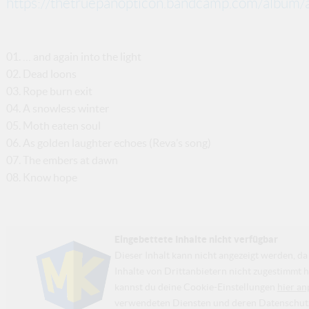
https://thetruepanopticon.bandcamp.com/album/an
01. … and again into the light
02. Dead loons
03. Rope burn exit
04. A snowless winter
05. Moth eaten soul
06. As golden laughter echoes (Reva’s song)
07. The embers at dawn
08. Know hope
Eingebettete Inhalte nicht verfügbar
Dieser Inhalt kann nicht angezeigt werden, 
Inhalte von Drittanbietern nicht zugestimmt h
kannst du deine Cookie-Einstellungen
hier an
verwendeten Diensten und deren Datenschutzp