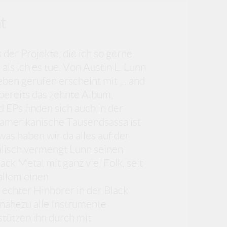
t
 der Projekte, die ich so gerne
als ich es tue. Von Austin L. Lunn
eben gerufen erscheint mit ‚…and
‘ bereits das zehnte Album,
d EPs finden sich auch in der
 amerikanische Tausendsassa ist
s haben wir da alles auf der
lisch vermengt Lunn seinen
ck Metal mit ganz viel Folk, seit
allem einen
echter Hinhörer in der Black
nahezu alle Instrumente
tützen ihn durch mit