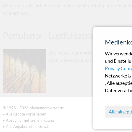
Abenteuer soll Dich direkt in andere Sphären katapultieren und d
sondern auc...
Pertubator - Lustful sacraments
Medienko
Das ist gut, das macht Laune, da sollten
Wir verwende
Väter dieser Sounds und eben Depeche M
und Einstellu
Privacy Cent
Netzwerke & 
„Alle akzepti
Datenverarbe
© 1998 - 2026 Medienkonverter.de
Alle akzept
• Alle Rechte vorbehalten
• Abzug nur mit Genehmigung
• Alle Angaben ohne Gewähr