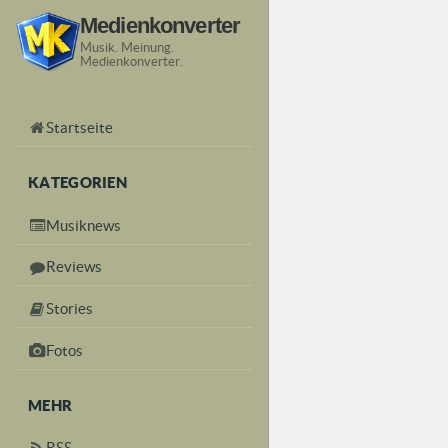
Medienkonverter
Musik. Meinung.
Medienkonverter.
Startseite
KATEGORIEN
Musiknews
Reviews
Stories
Fotos
MEHR
RSS