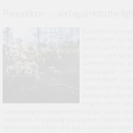
Panopticon - … and again into the ligh
Panopticon ist eines
lieber haben würde, 
vor 14 Jahren ins L
again into the light
zahlreiche Splits un
Diskographie – der
nimmermüde. Und wa
Habenseite: Musika
atmosphärischen Bla
einigen Jahren vor 
südstaatengeschwängerten Bluegrass Sound – ein 
Metal Welt. Klargesang und düsteres Grollen und 
beherrscht der Mann sehr gut, Gastmusiker unters