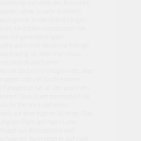
rstellung und viele der Artworks
nden, ohne zu sehr in Kitsch
 auch gerne an die Wand hängen,
wirkt. Und dann sind da noch die
nter die genrebedingten
osophy auch eine deutliche Menge
was traurig ist, aber man muss
ive sind deutlich eher
ass sie dadurch richtiger sind, aber
prägten und viel zu oft extrem
anopticon bei all den positiven
rkoren? Nun, Lunn trennt die Folk
 man on the once nameless
weils auf eine eigene Scheibe. Das
luegrass Parts gelingen Lunn
e Waage aus Atmosphäre und
schwenkt, dann setzt er auf zwei