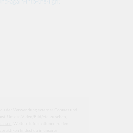
d-again-into-the-light
da du der Verwendung externer Cookies und
ast. Um das Video/Bild/etc. zu sehen,
passen
. Weitere Informationen zu den
raktiken findest du in unserer