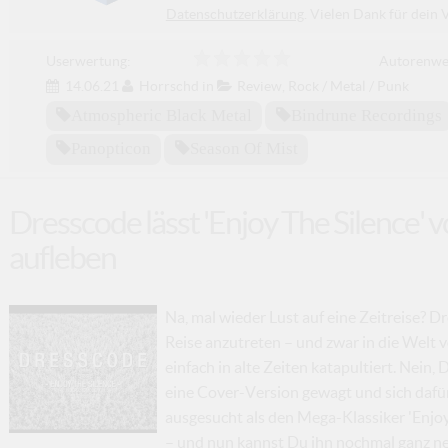
Datenschutzerklärung
. Vielen Dank für dein 
Userwertung:
Autorenwe
14.06.21
Horrschd
in
Review
,
Rock / Metal / Punk
Atmospheric Black Metal
Bindrune Recordings
Panopticon
Season Of Mist
Dresscode lässt 'Enjoy The Silence
aufleben
Na, mal wieder Lust auf eine Zeitreise? D
Reise anzutreten – und zwar in die Welt 
einfach in alte Zeiten katapultiert. Nein,
eine Cover-Version gewagt und sich dafür
ausgesucht als den Mega-Klassiker 'Enjoy T
– und nun kannst Du ihn nochmal ganz n