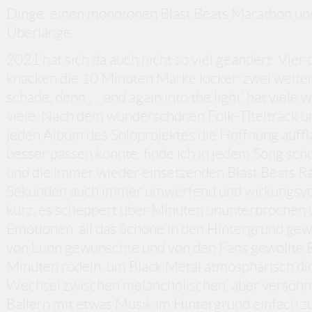
Dinge: einen monotonen Blast Beats Marathon und 
Überlänge.
2021 hat sich da auch nicht so viel geändert: Vier
knacken die 10 Minuten Marke locker, zwei weitere
schade, denn ‚… and again into the light‘ hat viel
viele. Nach dem wunderschönen Folk-Titelträck un
jeden Album des Soloprojektes die Hoffnung auffl
besser passen könnte, finde ich in jedem Song sc
und die immer wieder einsetzenden Blast Beats Ra
Sekunden auch immer umwerfend und wirkungsvoll.
kurz, es scheppert über Minuten ununterbrochen un
Emotionen, all das Schöne in den Hintergrund gewal
von Lunn gewünschte und von den Fans gewollte E
Minuten rödeln, um Black Metal atmosphärisch dich
Wechsel zwischen melancholischen, aber versöhn
Ballern mit etwas Musik im Hintergrund einfach zu