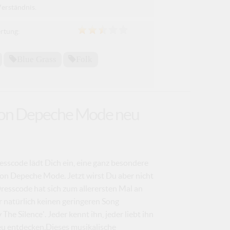
Verständnis.
rtung:
Blue Grass
Folk
' von Depeche Mode neu
resscode lädt Dich ein, eine ganz besondere
von Depeche Mode. Jetzt wirst Du aber nicht
 Dresscode hat sich zum allerersten Mal an
 natürlich keinen geringeren Song
he Silence'. Jeder kennt ihn, jeder liebt ihn
eu entdecken.Dieses musikalische