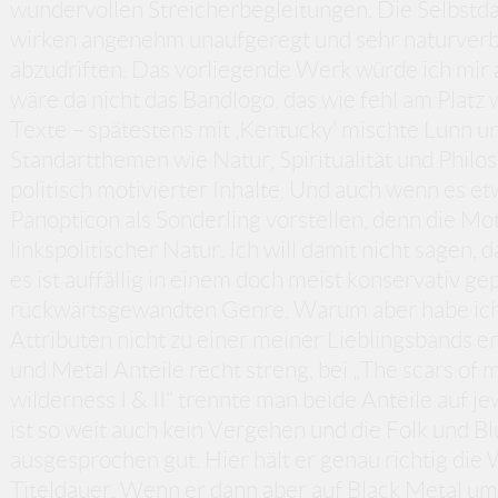
wundervollen Streicherbegleitungen. Die Selbstda
wirken angenehm unaufgeregt und sehr naturverbu
abzudriften. Das vorliegende Werk würde ich mir
wäre da nicht das Bandlogo, das wie fehl am Platz 
Texte – spätestens mit ‚Kentucky‘ mischte Lunn u
Standartthemen wie Natur, Spiritualität und Phil
politisch motivierter Inhalte. Und auch wenn es et
Panopticon als Sonderling vorstellen, denn die Mot
linkspolitischer Natur. Ich will damit nicht sagen, d
es ist auffällig in einem doch meist konservativ ge
rückwärtsgewandten Genre. Warum aber habe ich P
Attributen nicht zu einer meiner Lieblingsbands e
und Metal Anteile recht streng, bei „The scars of
wilderness I & II“ trennte man beide Anteile auf je
ist so weit auch kein Vergehen und die Folk und B
ausgesprochen gut. Hier hält er genau richtig di
Titeldauer. Wenn er dann aber auf Black Metal um