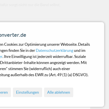
afür sorgt nicht nur die Band selbst,
nverter.de
 Freunde der 80er, der oben erwähnten Ur-
n Cookies zur Optimierung unserer Webseite. Details
ode mal reinlauschen.
ngen finden Sie in der
Datenschutzerklärung
und im
er
. Ihre Einwilligung ist jederzeit widerrufbar. Soziale
Drittanbieter-Inhalte können angezeigt werden. Mit
eren“ stimmen Sie (widerruflich) auch einer
itung außerhalb des EWR zu (Art. 49 (1) (a) DSGVO).
ieren
Einstellungen
Alle ablehnen