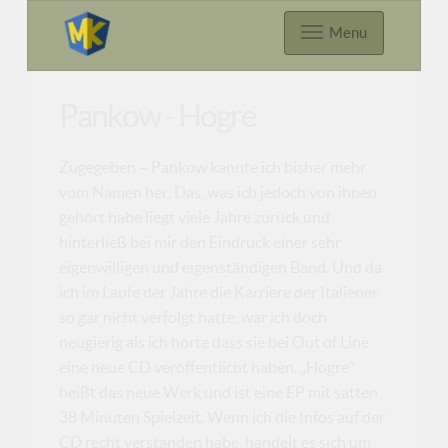
Menu
Pankow - Hogre
Zugegeben – Pankow kannte ich bisher mehr
vom Namen her. Das, was ich jedoch von ihnen
gehört habe liegt viele Jahre zurück und
hinterließ bei mir den Eindruck einer sehr
eigenwilligen und eigenständigen Band. Und da
ich im Laufe der Jahre die Karriere der Italiener
so gar nicht verfolgt hatte, war ich doch
neugierig als ich hörte dass sie bei Out of Line
eine neue CD veröffentlicht haben. „Hogre“
heißt das neue Werk und ist eine EP mit satten
38 Minuten Spielzeit. Wenn ich die Infos auf der
CD recht verstanden habe, handelt es sich um