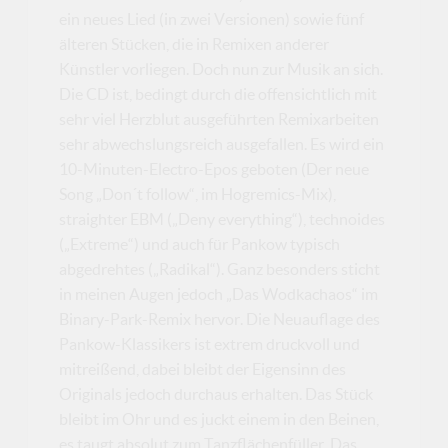
ein neues Lied (in zwei Versionen) sowie fünf
älteren Stücken, die in Remixen anderer
Künstler vorliegen. Doch nun zur Musik an sich.
Die CD ist, bedingt durch die offensichtlich mit
sehr viel Herzblut ausgeführten Remixarbeiten
sehr abwechslungsreich ausgefallen. Es wird ein
10-Minuten-Electro-Epos geboten (Der neue
Song „Don´t follow“, im Hogremics-Mix),
straighter EBM („Deny everything“), technoides
(„Extreme“) und auch für Pankow typisch
abgedrehtes („Radikal“). Ganz besonders sticht
in meinen Augen jedoch „Das Wodkachaos“ im
Binary-Park-Remix hervor. Die Neuauflage des
Pankow-Klassikers ist extrem druckvoll und
mitreißend, dabei bleibt der Eigensinn des
Originals jedoch durchaus erhalten. Das Stück
bleibt im Ohr und es juckt einem in den Beinen,
es taugt absolut zum Tanzflächenfüller. Das