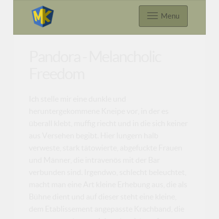
Menu
Pandora - Melancholic
Freedom
Ich stelle mir eine dunkle und
heruntergekommene Kneipe vor, in der es
überall klebt, muffig riecht und in die sich keiner
aus Versehen begibt. Hier lungern halb
verweste, stark tätowierte, abgefuckte Frauen
und Männer, die intravenös mit der Bar
verbunden sind. Irgendwo, schlecht beleuchtet,
macht man eine Art kleine Erhebung aus, die als
Bühne dient und auf dieser steht eine kleine,
dem Etablissement angepasste Krachband, die