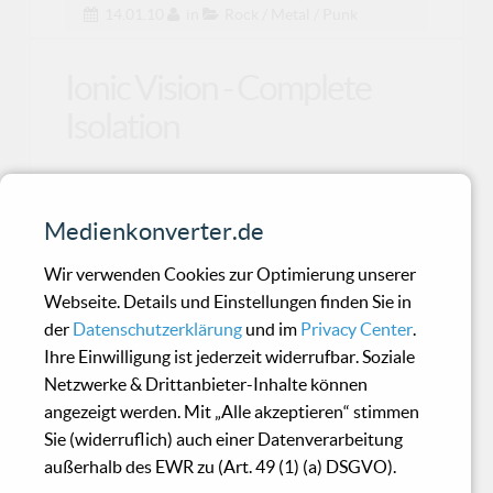
14.01.10
in
Rock / Metal / Punk
Ionic Vision - Complete
Isolation
Ein tolles Set von Remixen für Fans von Ionic
Vision!
Medienkonverter.de
Wir verwenden Cookies zur Optimierung unserer
Elijah's Mantle -
Webseite. Details und Einstellungen finden Sie in
der
Datenschutzerklärung
und im
Privacy Center
.
Observations Of An
Ihre Einwilligung ist jederzeit widerrufbar. Soziale
Atheist
Netzwerke & Drittanbieter-Inhalte können
angezeigt werden. Mit „Alle akzeptieren“ stimmen
Sie (widerruflich) auch einer Datenverarbeitung
Eigentlich schien mit dem letzten Album
außerhalb des EWR zu (Art. 49 (1) (a) DSGVO).
"Breath of Lazarus" aus dem Jahr 2002 der