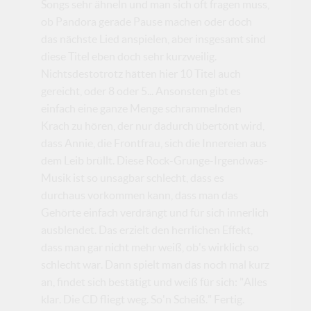
Songs sehr ähneln und man sich oft fragen muss,
ob Pandora gerade Pause machen oder doch
das nächste Lied anspielen, aber insgesamt sind
diese Titel eben doch sehr kurzweilig.
Nichtsdestotrotz hätten hier 10 Titel auch
gereicht, oder 8 oder 5... Ansonsten gibt es
einfach eine ganze Menge schrammelnden
Krach zu hören, der nur dadurch übertönt wird,
dass Annie, die Frontfrau, sich die Innereien aus
dem Leib brüllt. Diese Rock-Grunge-Irgendwas-
Musik ist so unsagbar schlecht, dass es
durchaus vorkommen kann, dass man das
Gehörte einfach verdrängt und für sich innerlich
ausblendet. Das erzielt den herrlichen Effekt,
dass man gar nicht mehr weiß, ob's wirklich so
schlecht war. Dann spielt man das noch mal kurz
an, findet sich bestätigt und weiß für sich: "Alles
klar. Die CD fliegt weg. So'n Scheiß." Fertig.