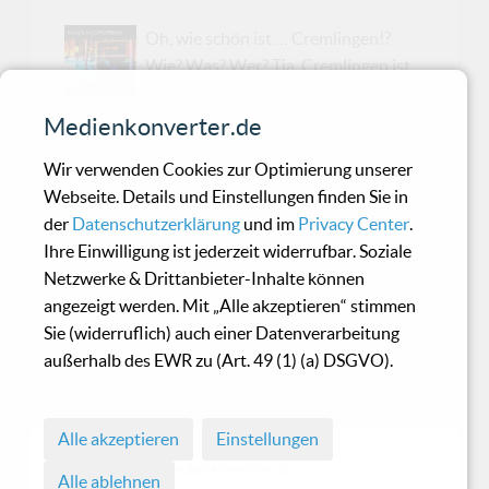
Oh, wie schön ist … Cremlingen!?
Wie? Was? Wer? Tja, Cremlingen ist
eine Gemeinde im Landkreis
Wolfenbüttel, östlich von Braunschweig – so ist
Medienkonverter.de
es auf Wikipedia nachzulesen. Was hat das nun
Wir verwenden Cookies zur Optimierung unserer
mit Musik zu tun? Nun ... hier schlagen wir den
Webseite. Details und Einstellungen finden Sie in
Bogen zur "Blinky Blinky Computerband", denn
der
Datenschutzerklärung
und im
Privacy Center
.
die kommt aus … genau, aus Cremlingen! Alleine
Ihre Einwilligung ist jederzeit widerrufbar. Soziale
schon für den amüsanten Namen verdienen die
Netzwerke & Drittanbieter-Inhalte können
Jungs einen Nobelpreis und es bleibt nicht so
angezeigt werden. Mit „Alle akzeptieren“ stimmen
schräg. Nein, es geht sogar noch verrückter! Sie
Sie (widerruflich) auch einer Datenverarbeitung
selbst bezeichnen sich nämlich als die Erfinder
außerhalb des EWR zu (Art. 49 (1) (a) DSGVO).
des "Strange Electro Pop" und der [Do-it-
yourself-Musikkunst]. Humor scheint östli...
Alle akzeptieren
Einstellungen
© 1998 - 2026 Medienkonverter.de
Alle ablehnen