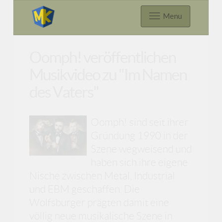
Menu
Oomph! veröffentlichen
Musikvideo zu "Im Namen
des Vaters"
Oomph! sind seit ihrer
Gründung 1990 in der
Szene wegweisend und
haben sich ihre eigene
Nische zwischen Metal, Industrial
und EBM geschaffen. Die
Wolfsburger prägten damit eine
völlig neue musikalische Szene in