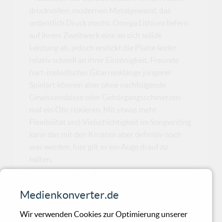
druckvollen, modernen Metalgewand, das
ordentlich Druck macht. Omega Lithium liefern
auf ihrem Zweitwerk eine an sich solide
Leistung ab, jedoch erstickt die Platte leider
relativ schnell an ihrer Eintönigkeit. Freunde
hart-melodischer Gitarrenklänge jüngerer
Spielart können aber ohne nachfolgende
Gewissensbisse oder Gehörgangsschmerzen
mal ein Ohr riskieren. Mit etwas mehr
Flexibilität und Vielschichtigkeit im Songwriting
kann das mit den Kroaten aber definitiv noch
was werden, hier gilt es ein Auge drauf zu
halten.
26.05.11
in
Rock / Metal / Punk
Medienkonverter.de
Emmon - Nomme
Wir verwenden Cookies zur Optimierung unserer