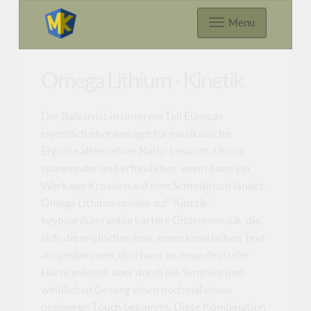
Menu
Omega Lithium - Kinetik
Der Balkan ist in unserem Teil Europas
eigentlich eher weniger für musikalische
Ergüsse alternativer Natur bekannt. Um so
spannender und erfreulicher, wenn dann ein
Werk aus Kroatien auf dem Schreibtisch landet.
Omega Lithium spielen auf 'Kinetik'
keyboardumrankte härtere Gitarrenmusik, die
sich, die englischen bzw. einen kroatischen Text
ausgeklammert, durchaus an neue deutsche
Härte anlehnt, aber durch die Synthies und
weiblichen Gesang einen nochmal etwas
popigeren Touch bekommt. Diese Kombination