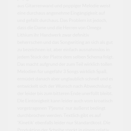
aus Gitarrenwand und poppiger Melodie weist
eine durchaus angenehme Eingängigkeit auf
und gefällt durchaus. Das Problem ist jedoch,
dass die Dame und die Herren von Omega
Lithium ihr Handwerk zwar definitiv
beherrschen und das Songwriting an sich als gut
zu bezeichnen ist, aber einfach ausnahmslos in
jedem Stück der Platte dem selben Schema folgt.
Das macht aufgrund der zum Teil wirklich tollen
Melodien für ungefähr 3 Songs wirklich Spaß,
ermüdet danach aber unglaublich schnell und es
entwickelt sich der Wunsch nach Abwechslung,
der leider bis zum bitteren Ende unerfüllt bleibt.
Die Eintönigkeit kann leider auch vom kroatisch
vorgetragenen 'Pjesma' nur äußerst bedingt
durchbrochen werden. Textlich gibt es auf
'Kinetik' ebenfalls leider nur Standardkost. Die
Produktion der Scheibe steckt in einem relativ