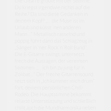
Die Gitarre groovt mit der Stimme.
Du kriegst irgendwie nichts auf die
Reihe? Da sind diese Gedanken in
deinem Kopf? „… die Muse ist im
Urlaub und küsst ´nen anderen
Mann…“ Metallisch rasselnd und
poppig führt dann das Schlagzeug in
„Sänger in ´ner Rock´n´Roll Band“.
Die E-Gitarre swingt, untersetzt
frech die Aussagen, der vereinten
Stimmen. „… ich bin zu jung für´n
Zölibat…“ Der freche Gitarrensound
setzt sich in „Ich kümmer mich drum“
fort, deinem persönlichen Chill-
Rodeo. Die Hauptstimme bekommt
relaxte Unterstützung und schließlich
chillt auch die Mundharmonika neben