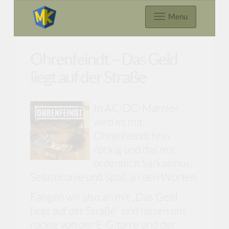
Menu
Ohrenfeindt – Das Geld
liegt auf der Straße
In AC/DC-Marnier
wird es mit
Ohrenfeindt fein
rockig und das mit
ordentlich Sarkasmus,
Selbstironie und Spaß an den Worten.
Fangen wir also an mit „Das Geld
liegt auf der Straße“ und lassen uns
rockig von der E-Gitarre und der