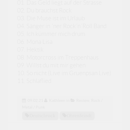
01. Das Geld liegt auf der Strasse
02. Du brauchst Rock
03. Die Muse ist im Urlaub
04. Sänger in ´ner Rock´n´Roll Band
05. Ich kümmer mich drum
06. Mona Lisa
07. Hektik
08. Motorcross im Treppenhaus
09. Willst du mit mir gehen
10. So nicht (Live im Gruenpsan Live)
11. Schlaflied
09.02.21
Kathleen
in
Review
,
Rock /
Metal / Punk
Deutschrock
Ohrenfeindt