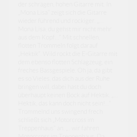
der schrägen, hohen Gitarre mit. In
„Mona Lisa“ zeigt sich die Gitarre
wieder führend und rockiger. „…
Mona Lisa, du gehst mir nicht mehr
aus dem Kopf…“ Mit schnellen,
flotten Trommeln folgt darauf
„Hektik“. Wild rockt die E-Gitarre mit
dem ebenso flotten Schlagzeug, ein
freches Bassgespiele. Oh ja, da gibt
es so Vieles, das dich aus der Ruhe
bringen will, dabei hast du doch
überhaupt keinen Bock auf Hektik. „…
Hektik, das kann doch nicht sein!...“
Trommelnd uns swingend frech
schließt sich „Motorcross im
Treppenhaus“ an. „.. wir fahren
Motorcross im Treppenhaus. Da