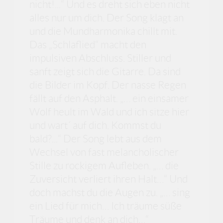
nicht!...“ Und es dreht sich eben nicht
alles nur um dich. Der Song klagt an
und die Mundharmonika chillt mit.
Das „Schlaflied“ macht den
impulsiven Abschluss. Stiller und
sanft zeigt sich die Gitarre. Da sind
die Bilder im Kopf. Der nasse Regen
fällt auf den Asphalt. „… ein einsamer
Wolf heult im Wald und ich sitze hier
und wart´ auf dich. Kommst du
bald?...“ Der Song lebt aus dem
Wechsel von fast melancholischer
Stille zu rockigem Aufleben. „… die
Zuversicht verliert ihren Halt…“ Und
doch machst du die Augen zu. „… sing
ein Lied für mich… Ich träume süße
Träume und denk an dich…“