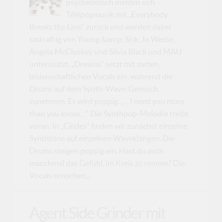
psychedelisch melden sich
Télépopmusik mit „Everybody
Breaks the Line“ zurück und werden dabei
tatkräftig von Young &amp; Sick, Jo Wedin,
Angela McCluskey und Silvia Black und MAU
unterstützt. „Dreams“ setzt mit zarten,
leidenschaftlichen Vocals ein, während die
Drums auf dem Synth-Wave-Gemisch
zunehmen. Es wird poppig. „…I need you more
than you know…“ Die Synthpop-Melodie treibt
voran. In „Circles“ finden wir zunächst einzelne
Synthtöne auf einzelnen Waveklängen. Die
Drums steigen poppig ein. Hast du auch
manchmal das Gefühl, im Kreis zu rennen? Die
Vocals erreichen...
Agent Side Grinder mit