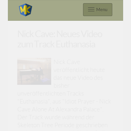
Menu
Nick Cave: Neues Video
zum Track Euthanasia
Nick Cave
veröffentlicht heute
das neue Video des
bisher
unveröffentlichten Tracks
"Euthanasia", aus "Idiot Prayer - Nick
Cave Alone At Alexandra Palace".
Der Track wurde während der
Skeleton Tree Periode geschrieben