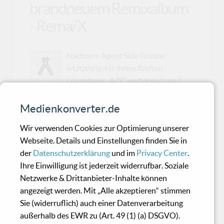
brandneuem Remixalbum
- Rema/X
Nachdem Agent Side Grinder
letztjährig mit ihrem fünften
Longplayer „A/X“ und dem darauf
enthaltenen Mix aus Dark-Electro, Indie, Gothic
und Industrial für internationale Furore sorgen
Medienkonverter.de
konnten, wartet die in Stockholm ansässige und
Wir verwenden Cookies zur Optimierung unserer
konsequent mit Vintage Synthesizer-
Webseite. Details und Einstellungen finden Sie in
Equipment arbeitende Erfolgsformation jetzt
der
Datenschutzerklärung
und im
Privacy Center
.
mit einem nicht minder fulminanten
Ihre Einwilligung ist jederzeit widerrufbar. Soziale
Remixalbum auf. In Kollaboration mit
Netzwerke & Drittanbieter-Inhalte können
bekannten Größen aus der Darkwave-, Post-
angezeigt werden. Mit „Alle akzeptieren“ stimmen
Punk- und Experimental-Szene, schlägt die
Sie (widerruflich) auch einer Datenverarbeitung
Formation dabei auf „Rema/X“ einen stilistisch
außerhalb des EWR zu (Art. 49 (1) (a) DSGVO).
facettenreichen, dreizehnteiligen Bogen von