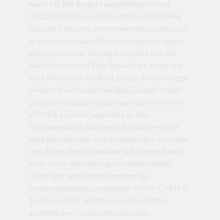
wenn z.B. Blix Bargeld angetrunken umher
tanzt. Doch das täuscht nicht darüber hinweg,
dass die Tollheiten von früher melodischen und
dramatisch einwandfrei konstruierten Liedern
weichen müssen. Verstärkung dafür hat sich
Nick Cave mit den Folk-Schwestern Anna und
Kate McGarrigle ins Boot geholt, die bei einigen
Songs mit ihrem eigenwilligen Gesang für den
passenden Background sorgen. Lyrisch nimmt
sich Nick Cave im Gegensatz zu den
Vorgängeralben auch mehr zurück, versteckt
viele Anspielungen und Andeutungen zwischen
den Zeilen. Keine Massaker auf offener Straße
mehr, keine Abrechnung mit Verflossenen.
Dafür aber eine Verballhornung des
Fundamentalismus in jeglicher Form ("God Is In
The House"). Er erzählt seine Geschichten
ausführlicher, nimmt sich mehr Zeit.