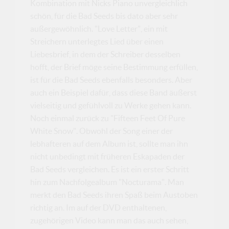
Kombination mit Nicks Piano unvergleichlich
schön, für die Bad Seeds bis dato aber sehr
außergewöhnlich. "Love Letter", ein mit
Streichern unterlegtes Lied über einen
Liebesbrief, in dem der Schreiber desselben
hofft, der Brief möge seine Bestimmung erfüllen,
ist für die Bad Seeds ebenfalls besonders. Aber
auch ein Beispiel dafür, dass diese Band äußerst
vielseitig und gefühlvoll zu Werke gehen kann.
Noch einmal zurück zu "Fifteen Feet Of Pure
White Snow". Obwohl der Song einer der
lebhafteren auf dem Album ist, sollte man ihn
nicht unbedingt mit früheren Eskapaden der
Bad Seeds vergleichen. Es ist ein erster Schritt
hin zum Nachfolgealbum "Nocturama". Man
merkt den Bad Seeds ihren Spaß beim Austoben
richtig an. Im auf der DVD enthaltenen,
zugehörigen Video kann man das auch sehen,