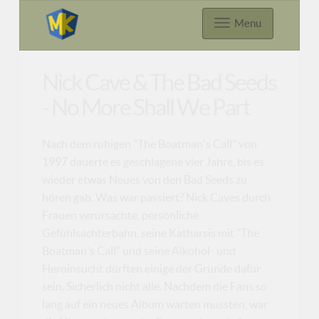
Menu
Nick Cave & The Bad Seeds
- No More Shall We Part
Nach dem ruhigen "The Boatman's Call" von
1997 dauerte es geschlagene vier Jahre, bis es
wieder etwas Neues von den Bad Seeds zu
hören gab. Was war passiert? Nick Caves durch
Frauen verursachte, persönliche
Gefühlsachterbahn, seine Katharsis mit "The
Boatman's Call" und seine Alkohol- und
Heroinsucht dürften einige der Gründe dafür
sein. Sicherlich nicht alle. Nachdem die Fans so
lang auf ein neues Album warten mussten, war