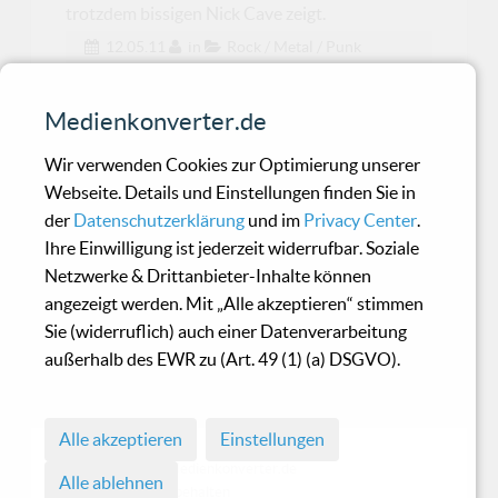
trotzdem bissigen Nick Cave zeigt.
12.05.11
in
Rock / Metal / Punk
Asche - Stonebrain
Medienkonverter.de
Wir verwenden Cookies zur Optimierung unserer
Asche & Friends im Rework/Remix-Fieber
Webseite. Details und Einstellungen finden Sie in
der
Datenschutzerklärung
und im
Privacy Center
.
Ihre Einwilligung ist jederzeit widerrufbar. Soziale
V. A. - Forms Of Hands 11
Netzwerke & Drittanbieter-Inhalte können
angezeigt werden. Mit „Alle akzeptieren“ stimmen
Sie (widerruflich) auch einer Datenverarbeitung
Auch im Jahr 11 gewohnt stark und
außerhalb des EWR zu (Art. 49 (1) (a) DSGVO).
überzeugend - top Mischung elektronischer
Musik
Alle akzeptieren
Einstellungen
© 1998 - 2026 Medienkonverter.de
Alle ablehnen
• Alle Rechte vorbehalten