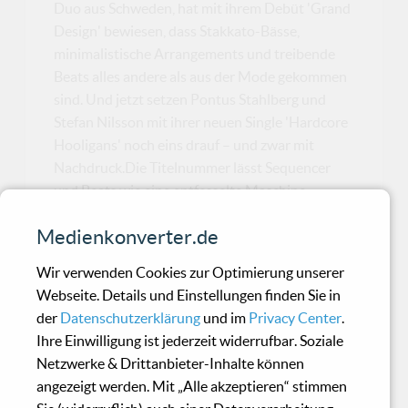
Duo aus Schweden, hat mit ihrem Debüt 'Grand
Design' bewiesen, dass Stakkato-Bässe,
minimalistische Arrangements und treibende
Beats alles andere als aus der Mode gekommen
sind. Und jetzt setzen Pontus Stahlberg und
Stefan Nilsson mit ihrer neuen Single 'Hardcore
Hooligans' noch eins drauf – und zwar mit
Nachdruck.Die Titelnummer lässt Sequencer
und Beats wie eine entfesselte Maschine
galoppieren, als würde der Tanzboden selbst
Medienkonverter.de
zum Leben erwachen. Aber keine Sorge, eintönig
wird das nicht:...
Wir verwenden Cookies zur Optimierung unserer
Webseite. Details und Einstellungen finden Sie in
der
Datenschutzerklärung
und im
Privacy Center
.
Hypnoskull - Panik
Ihre Einwilligung ist jederzeit widerrufbar. Soziale
Mekanik
Netzwerke & Drittanbieter-Inhalte können
angezeigt werden. Mit „Alle akzeptieren“ stimmen