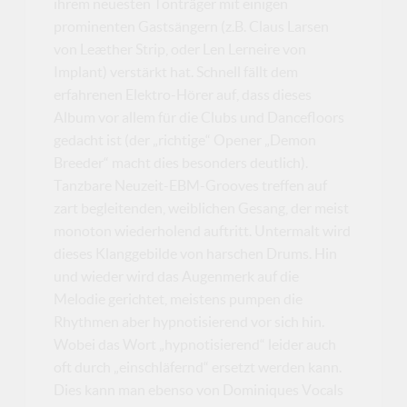
ihrem neuesten Tonträger mit einigen
prominenten Gastsängern (z.B. Claus Larsen
von Leæther Strip, oder Len Lerneire von
Implant) verstärkt hat. Schnell fällt dem
erfahrenen Elektro-Hörer auf, dass dieses
Album vor allem für die Clubs und Dancefloors
gedacht ist (der „richtige“ Opener „Demon
Breeder“ macht dies besonders deutlich).
Tanzbare Neuzeit-EBM-Grooves treffen auf
zart begleitenden, weiblichen Gesang, der meist
monoton wiederholend auftritt. Untermalt wird
dieses Klanggebilde von harschen Drums. Hin
und wieder wird das Augenmerk auf die
Melodie gerichtet, meistens pumpen die
Rhythmen aber hypnotisierend vor sich hin.
Wobei das Wort „hypnotisierend“ leider auch
oft durch „einschläfernd“ ersetzt werden kann.
Dies kann man ebenso von Dominiques Vocals