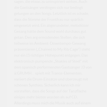
sagen, die etwas zu uninspiriert wirken. Auch
die Gastsänger verdingen sich nur bedingt
gelungen an den Songs. Letztlich ist es schade,
dass die Stimme der Frontfrau nur spärlich
eingesetzt wird. Ein abgerundeter, melodiöser
Gesang hätte dem Sound wohl durchaus gut
getan. Den arg ermüdenden Stellen, die sich
teilweise im Ambient-Downtempo-Gewang
präsentieren („Chained to My Rib Cage“) steht
nur ein (!) richtiger Höhepunkt entgegen. Das
elektronisch pumpende „Shakles of Steel“ mit
dem spanisch performenden Gastsänger J3 von
à;GRUMH… spielt mit Trance-Elementen,
variiert die Drum-Einsätze und überzeugt mit
schönen Synthies. Sicherlich kann ich mir
vorstellen, dass die Songs auf der Tanzfläche
einiges mehr bieten würden als auf CD.
Allerdings muss mich die Musik auch auf einem