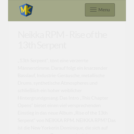
Menu
Neikka RPM - Rise of the
13th Serpent
„13th Serpent”, tönt eine verzerrte
Männerstimme. Darauf folgt ein knarzender
Basslauf, Industrie-Geräusche, metallische
Drums, synthetische Atmospheres und
schließlich ein hoher weiblicher
Hintergrundgesang. Das Intro „This Chapter
Opens“ bietet einen viel versprechenden
Einstieg in das neue Album „Rise of the 13th
Serpent“ von NEIKKA RPM. NEIKKA RPM? Das
ist die New Yorkerin Dominique, die sich auf