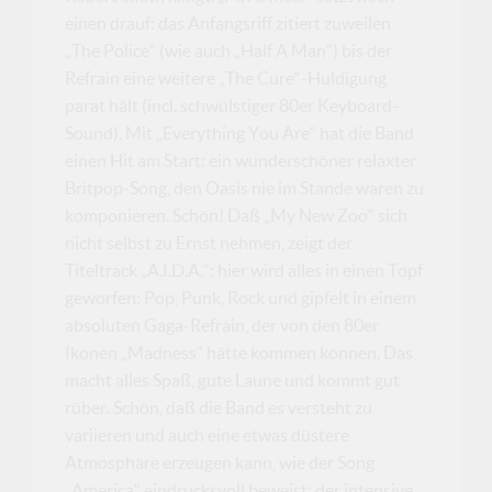
einen drauf: das Anfangsriff zitiert zuweilen
„The Police“ (wie auch „Half A Man“) bis der
Refrain eine weitere „The Cure“-Huldigung
parat hält (incl. schwülstiger 80er Keyboard-
Sound). Mit „Everything You Are“ hat die Band
einen Hit am Start: ein wunderschöner relaxter
Britpop-Song, den Oasis nie im Stande waren zu
komponieren. Schön! Daß „My New Zoo“ sich
nicht selbst zu Ernst nehmen, zeigt der
Titeltrack „A.I.D.A.“: hier wird alles in einen Topf
geworfen: Pop, Punk, Rock und gipfelt in einem
absoluten Gaga-Refrain, der von den 80er
Ikonen „Madness“ hätte kommen können. Das
macht alles Spaß, gute Laune und kommt gut
rüber. Schön, daß die Band es versteht zu
variieren und auch eine etwas düstere
Atmosphäre erzeugen kann, wie der Song
„America“ eindrucksvoll beweist: der intensive,