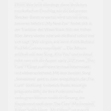
Effekt. Wer jetzt allerdings einen ähnlichen
musikalischen Einschlag wie die bekannten
Shocker-Bands erwartet, wird schnell eines
besseren belehrt: „My New Zoo“ findet sich in
der Tradition des Wave/Rock-Stils der frühen
80er Jahre wieder oder wie die Band selbst von
sich sagt: „Wir klingen, wie wenn Keith Richard
Paul McCartney verprügelt“..... Das Album
eröffnet mit dem Song „Kiss You“ und erstmal
reibt man sich die Augen: early „U2“ meet „The
Cure“? Klingt zumindest erstmal interessant
und vielversprechend. Mit dem zweiten Song
„Sometimes“ geht es dann endgültig in die „The
Cure“-Richtung: treibende Beats, knackige
prägnante Riffs, die ihre Punkroots nicht
verleugnen können sowie ein Gesang, der
frappierend nach dem „The Cure“-Mastermind
Robert Smith klingt. „Mr. Officer“ setzt noch