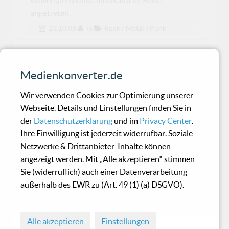
angetreten.
23.10.08
in
Rock / Metal / Punk
Zeller - Audio Vandalism
Medienkonverter.de
Schaut man sich die Fotos auf Zellers
Wir verwenden Cookies zur Optimierung unserer
Albumdebüt "Audio Vandalism" an, so kommt
Webseite. Details und Einstellungen finden Sie in
man schnell zu der A
der
Datenschutzerklärung
und im
Privacy Center
.
Ihre Einwilligung ist jederzeit widerrufbar. Soziale
Netzwerke & Drittanbieter-Inhalte können
Moctan - Come Closer
angezeigt werden. Mit „Alle akzeptieren“ stimmen
Sie (widerruflich) auch einer Datenverarbeitung
außerhalb des EWR zu (Art. 49 (1) (a) DSGVO).
Moctan, die eine Hälfte des Duos Punch Inc.,
dessen letztes Album "Fig
Alle akzeptieren
Einstellungen