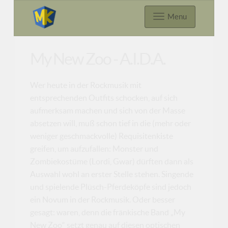
Menu
My New Zoo - A.I.D.A.
Wer heute in der Rockmusik mit
entsprechenden Outfits schocken, auf sich
aufmerksam machen und sich von der Masse
absetzen will, muß schon tief in die (mehr oder
weniger geschmackvolle) Requisitenkiste
greifen, um aufzufallen: Monster und
Zombiekostüme (Lordi, Gwar) dürften dann als
Auswahl wohl an erster Stelle stehen. Singende
und spielende Plüsch-Pferdeköpfe sind jedoch
ein Novum in der Rockmusik. Oder besser
gesagt: waren, denn die fränkische Band „My
New Zoo“ setzt genau auf diesen optischen