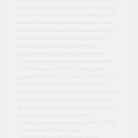
spannungsgeladene Aufbau der Strophe zieht
einen in den Bann, bevor sich der Refrain in ein
hartes Gitarrenriff hineinkatalputiert, um mit
dem schönen, ruhigen, leicht treibenden Wave-
Song „Silence“ die CD ausklingen zu lassen.
Fazit: „My New Zoo“ zitieren herrlich
unangestrengt die Genregrößen ohne als
Plagiat abgestempelt werden zu müssen. Nix
Keith Richard, nix Paul McCartney, dafür
gaaaanz viel „The Cure“, etwas „The Police“, ein
bißchen U2 und fertig ist das Pferdefutter.
Innovatives kann man nicht erwarten, muß und
will man auch nicht, die Musik macht einfach
Spaß und spricht für sich. Es wird spannend zu
sehen, wohin es die Band mit ihrem
Nachfolgewerk verschlagen wird. Mit „A.I.D.A“
hat sie auf alle Fälle ihre erste,
vielversprechende musikalische Reise