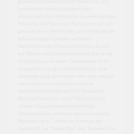
gemasterte) erste Album als Morbus M., und
bietet damit eine bedächtigere und
atmosphärischere Alternative zu seinen übrigen
Projekten. Alle Stücke der Platte teilen sich ein
gewisses Set an Merkmalen, so zum Beispiel die
teils ausgiebigen Samples aus Reden,
Nachrichten oder Dokumentationen, die sich
auf Themen wie Umweltzerstörung, Irak-Krieg,
Korruption u.ä. beziehen. Desweiteren ist der
langsam bis mässig schnelle Rhythmus zwar
breakbeat-artig, aber immer mehr oder weniger
stark verzerrt und verspielt, sodass er
abwechselnd mal eher an IDM-Strukturen,
Rhythmic Noise oder auch Tribal Industrial
erinnert. Hinzu kommt eine vielseitige
Geräuschkulisse urbanen Lebens und subtile
Melodien, die z.T. stärker im Vordergrund
stehen (z.B. bei "Simple Play" und "Between The