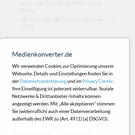
hätten... oder Freunde des letzten Exocet-
Albums.
03.06.10
in
Electronic / Industrial /
Noise
Svalbard - Heimkunft
Medienkonverter.de
Herausragender Neofolk-Pop aus
Wir verwenden Cookies zur Optimierung unserer
Weißrussland!
Webseite. Details und Einstellungen finden Sie in
der
Datenschutzerklärung
und im
Privacy Center
.
Ihre Einwilligung ist jederzeit widerrufbar. Soziale
Hatbrott - Death To Disco
Netzwerke & Drittanbieter-Inhalte können
angezeigt werden. Mit „Alle akzeptieren“ stimmen
Sie (widerruflich) auch einer Datenverarbeitung
Die Zahl der Bands oder Projekte, die der
außerhalb des EWR zu (Art. 49 (1) (a) DSGVO).
Oldschool-EBM frönen, ist wirklich nicht mehr
zu erfassen.