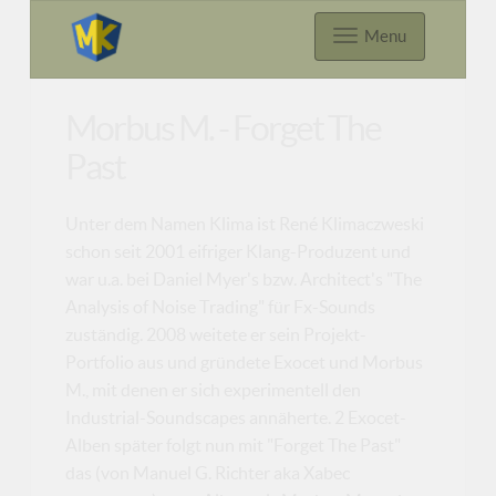
Menu
Morbus M. - Forget The
Past
Unter dem Namen Klima ist René Klimaczweski
schon seit 2001 eifriger Klang-Produzent und
war u.a. bei Daniel Myer's bzw. Architect's "The
Analysis of Noise Trading" für Fx-Sounds
zuständig. 2008 weitete er sein Projekt-
Portfolio aus und gründete Exocet und Morbus
M., mit denen er sich experimentell den
Industrial-Soundscapes annäherte. 2 Exocet-
Alben später folgt nun mit "Forget The Past"
das (von Manuel G. Richter aka Xabec