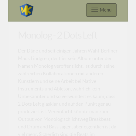
Menu
Monolog - 2 Dots Left
Der Däne und seit einigen Jahren Wahl-Berliner
Mads Lindgren, der hier sein Album unter den
Namen Monolog veröffentlicht, ist durch seine
zahlreichen Kollaborationen mit anderen
Künstlern und seine Arbeit bei Native
Instruments und Ableton, wahrlich kein
Unbekannter und so verwundert es kaum, dass
2 Dots Left glasklar und auf den Punkt genau
produziert ist. Vereinfacht könnte man zum
Output von Monolog schlichtweg Breakbeat
und Drum and Bass sagen, aber eigentlich ist da
viel mehr. Sicherlich sind die Beats im