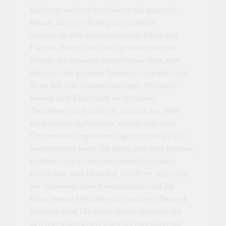
Vordergrund und dominieren das gesamte
Album, aber im Hintergrund arbeiten
unentwegt sehr beeindruckende Bässe und
Flächen, Beeps und sonstige elektronische
Klänge, die teilweise kaum hörbar sind, aber
dennoch das gesamte Szenario umspielen und
ihren Teil zum Ganzen beitragen. Meistens
bewegt sich 2 Dots Left im mittleren
Tempobereich, bricht hier und das aus, aber
wird niemals zu hektisch, so dass man dem
Gesamtwerk angenehm folgen und es auf sich
wirken lassen kann. Die Beats sind sehr trocken,
knallhart und so reduziert eigentlich kaum
einsetzbar, aber Monolog schafft es, dass trotz
der überwiegenden Konzentration auf die
Beats, weder Melodie noch sonstiges Beiwerk
vermisst wird. Die Beats alleine sprechen für
sich und füllen jeden Track bis zum Rand mit