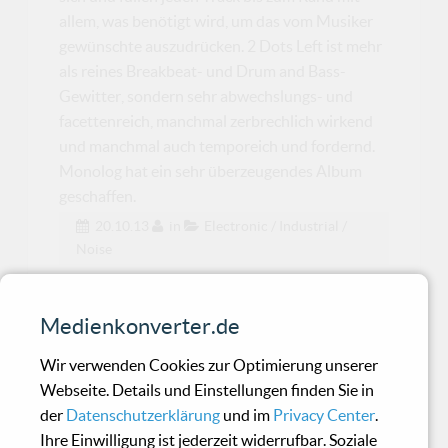
allem, was benötigt wird, um das vom Musiker
gewünschte auszudrücken. 2 Dots Left ist mehr
als reines Breakbeat- und Drum and Bass-
Gewitter, sondern sehr abwechslungs- und
facettenreich, manchmal zerbrechlich wirkend
und manchmal auch temporeich und fordernd.
Monolog hat ein sehr überzeugendes Album
geschaffen.
20.10.13
in
Electronic / Industrial /
Noise
AFI - Burials
Medienkonverter.de
Wir verwenden Cookies zur Optimierung unserer
Ein gelungenes Rock-Alternative-Album mit
Webseite. Details und Einstellungen finden Sie in
typischen AFI-Elementen.
der
Datenschutzerklärung
und im
Privacy Center
.
Ihre Einwilligung ist jederzeit widerrufbar. Soziale