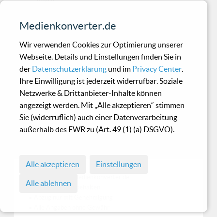
Noise
Medienkonverter.de
NZ - Aggressions
Wir verwenden Cookies zur Optimierung unserer
Webseite. Details und Einstellungen finden Sie in
Oldschool EBM mit einem ordentlichen Punch!
der
Datenschutzerklärung
und im
Privacy Center
.
Ihre Einwilligung ist jederzeit widerrufbar. Soziale
Netzwerke & Drittanbieter-Inhalte können
Sol Invictus - Once upon a
angezeigt werden. Mit „Alle akzeptieren“ stimmen
time
Sie (widerruflich) auch einer Datenverarbeitung
außerhalb des EWR zu (Art. 49 (1) (a) DSGVO).
Für Fans ganz sicher eine Bereicherung.
Alle akzeptieren
Einstellungen
© 1998 - 2026 Medienkonverter.de
Alle ablehnen
• Alle Rechte vorbehalten
• Abzug nur mit Genehmigung
• Alle Angaben ohne Gewähr