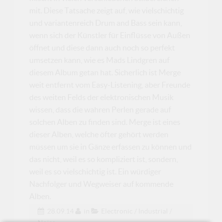
mit. Diese Tatsache zeigt auf, wie vielschichtig
und variantenreich Drum and Bass sein kann,
wenn sich der Künstler für Einflüsse von Außen
öffnet und diese dann auch noch so perfekt
umsetzen kann, wie es Mads Lindgren auf
diesem Album getan hat. Sicherlich ist Merge
weit entfernt vom Easy-Listening, aber Freunde
des weiten Felds der elektronischen Musik
wissen, dass die wahren Perlen gerade auf
solchen Alben zu finden sind. Merge ist eines
dieser Alben, welche öfter gehört werden
müssen um sie in Gänze erfassen zu können und
das nicht, weil es so kompliziert ist, sondern,
weil es so vielschichtig ist. Ein würdiger
Nachfolger und Wegweiser auf kommende
Alben.
28.09.14
in
Electronic / Industrial /