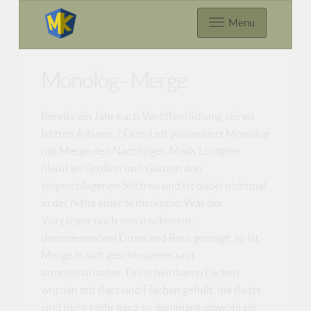
Menu
Monolog - Merge
Bereits ein Jahr nach Veröffentlichung seines
letzten Albums 2 Dots Left präsentiert Monolog
mit Merge den Nachfolger. Mads Lindgren
bleibt im Großen und Ganzen den
eingeschlagenen Stil treu und ist dabei nichtmal
in der Nähe einer Selbstkopie. War der
Vorgänger noch von trockenem,
dominierendem Drum and Bass geprägt, so ist
Merge in sich geschlossener und
atmosphärischer. Die scheinbaren Lücken
wurden mit Bass und Flächen gefüllt, die Beats
sind nicht mehr ganz so dominant, obwohl sie