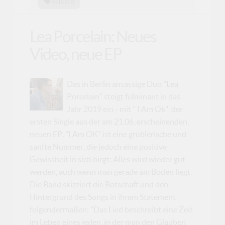
Missio
Lea Porcelain: Neues
Video, neue EP
Das in Berlin ansässige Duo "Lea
Porcelain" steigt fulminant in das
Jahr 2019 ein - mit " I Am Ok", der
ersten Single aus der am 21.06. erscheinenden,
neuen EP. "I Am OK" ist eine grüblerische und
sanfte Nummer, die jedoch eine positive
Gewissheit in sich birgt: Alles wird wieder gut
werden, auch wenn man gerade am Boden liegt.
Die Band skizziert die Botschaft und den
Hintergrund des Songs in ihrem Statement
folgendermaßen: "Das Lied beschreibt eine Zeit
im Leben eines jeden, in der man den Glauben