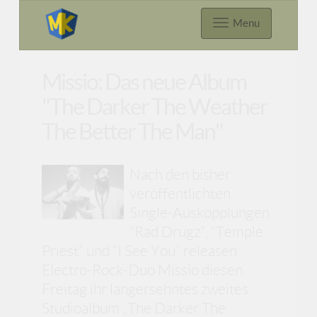
Menu
Missio: Das neue Album
"The Darker The Weather
The Better The Man"
Nach den bisher
veröffentlichten
Single-Auskopplungen
“Rad Drugz”, “Temple
Priest” und “I See You” releasen
Electro-Rock-Duo Missio diesen
Freitag ihr langersehntes zweites
Studioalbum „The Darker The