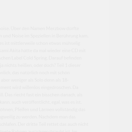
panoise. Über den Namen Merzbow dürfte
en und Noise im Speziellen in Berührung kam.
es ist mittlerweile schon etwas mühselig
sami Akita hätte da mal wieder eine CD mit
ischen Label Cold Spring. Darauf befinden
 ja nichts heißen, oder doch? Teil 1 dieser
lich, das natürlich noch mit schön
 aber weniger als Solo denn als 18-
ment wird willenlos eingedroschen. Da
 Das riecht fast ein bisschen danach, als
n, auch veröffentlicht, egal, was es ist.
öhnen, Pfeifen und Lärmen vollständig das
langweilig zu werden. Nachdem man das
hlafen. Der dritte Teil rettet das auch nicht
dnete Bahnen zurückgeschraubt ist. Im