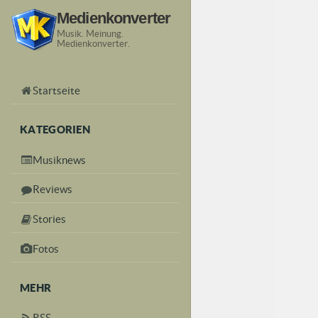
Medienkonverter
Musik. Meinung.
Medienkonverter.
Startseite
KATEGORIEN
Musiknews
Reviews
Stories
Fotos
MEHR
RSS