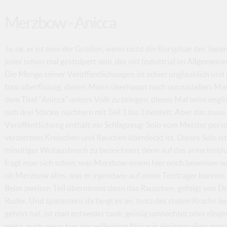
Merzbow - Anicca
Ja, ok, er ist eine der Größen, wenn nicht die Koryphäe des Ja
jeder schon mal gestolpert sein, der mit Industrial im Allgemein
Die Menge seiner Veröffentlichungen ist schier unglaublich und 
bzw. überflüssig, diesen Mann überhaupt noch vorzustellen. Ma
dem Titel "Anicca" unters Volk zu bringen, dieses Mal beim engl
sich drei Stücke, nüchtern mit Teil 1 bis 3 betitelt. Aber das muss
Veröffentlichung enthält ein Schlagzeug-Solo vom Meister persön
verzerrtem Kreischen und Rauchen überdeckt ist. Dieses Solo ist
minütiger Wutausbruch zu bezeichnen, denn auf das arme Instru
fragt man sich schon, was Merzbow einem hier noch beweisen will.
ob Merzbow alles, was er irgendwie auf einen Tonträger bannen kan
Beim zweiten Teil übernimmt dann das Rauschen, gefolgt von Dr
Ruder. Und spätestens da fängt es an, trotz des steten Krachs 
gehört hat, ist man entweder taub, geistig umnachtet oder eingesc
mehr, auch wenn hier der willenlose Noise in einigermaßen geor