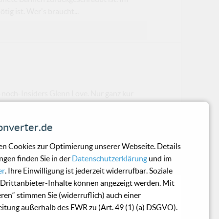
ig ist. Wer's braucht...
-noch-Insiders Glenn Love. Nur ganz kur
nverter.de
n Cookies zur Optimierung unserer Webseite. Details
ngen finden Sie in der
Datenschutzerklärung
und im
che Zeitschriften, "...If the ban
er
. Ihre Einwilligung ist jederzeit widerrufbar. Soziale
Drittanbieter-Inhalte können angezeigt werden. Mit
eren“ stimmen Sie (widerruflich) auch einer
itung außerhalb des EWR zu (Art. 49 (1) (a) DSGVO).