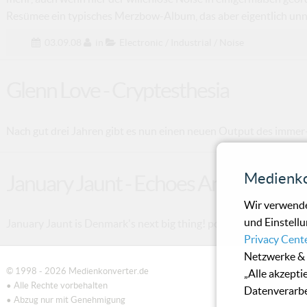
Resümee ein typisches Merzbow-Album, das aber eigentlich unnöt
03.09.08
in
Electronic / Industrial / Noise
Glenn Love - Cryptesthesia
Nach gut drei Jahren gibt es nun einen neuen Output des immer
Medienko
January Jaunt - Echoes And Stills
Wir verwende
und Einstellu
January Jaunt is Denmark's next big thing! postulieren amerikanis
Privacy Cent
Netzwerke & 
© 1998 - 2026 Medienkonverter.de
„Alle akzepti
• Alle Rechte vorbehalten
Datenverarbe
• Abzug nur mit Genehmigung