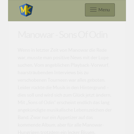
Menu
Manowar - Sons Of Odin
Wenn in letzter Zeit von Manowar die Rede
war, musste man positive News mit der Lupe
suchen. Vom angeblichen Playback-Vorwurf,
haarsträubenden Interviews bis zu
verschobenen Tourneen war alles geboten.
Leider rückte die Musik in den Hintergrund –
dies soll und wird sich zum Glück jetzt ändern.
Mit „Sons of Odin“ erscheint endlich das lang
angekündigte musikalische Lebenszeichen der
Band. Zwar nur ein Appetizer auf das
kommende Album, aber für alle Manowar-
Hungrigen trotzdem ein lecker Bissen.