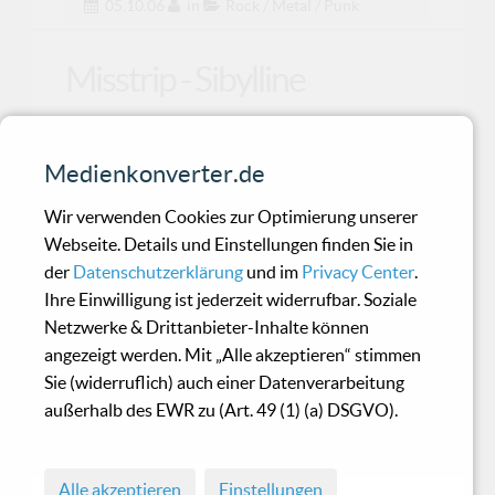
05.10.06
in
Rock / Metal / Punk
Misstrip - Sibylline
Während die junge, französische Band Misstrip
Medienkonverter.de
in ihrem Heimatland auf Tour geht, gibt es
hierzulande
Wir verwenden Cookies zur Optimierung unserer
Webseite. Details und Einstellungen finden Sie in
der
Datenschutzerklärung
und im
Privacy Center
.
Evanescence - The Open
Ihre Einwilligung ist jederzeit widerrufbar. Soziale
Door
Netzwerke & Drittanbieter-Inhalte können
angezeigt werden. Mit „Alle akzeptieren“ stimmen
Sie (widerruflich) auch einer Datenverarbeitung
Nach dem Riesenerfolg von "Fallen" legen
außerhalb des EWR zu (Art. 49 (1) (a) DSGVO).
Evanescence "The Open Door" nach. Übrigens
bereits deren dr
Alle akzeptieren
Einstellungen