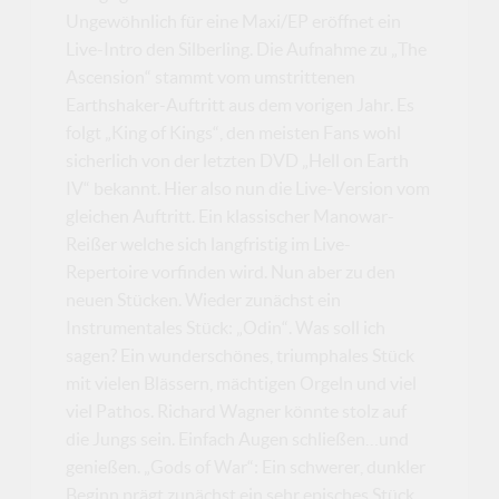
Ungewöhnlich für eine Maxi/EP eröffnet ein
Live-Intro den Silberling. Die Aufnahme zu „The
Ascension“ stammt vom umstrittenen
Earthshaker-Auftritt aus dem vorigen Jahr. Es
folgt „King of Kings“, den meisten Fans wohl
sicherlich von der letzten DVD „Hell on Earth
IV“ bekannt. Hier also nun die Live-Version vom
gleichen Auftritt. Ein klassischer Manowar-
Reißer welche sich langfristig im Live-
Repertoire vorfinden wird. Nun aber zu den
neuen Stücken. Wieder zunächst ein
Instrumentales Stück: „Odin“. Was soll ich
sagen? Ein wunderschönes, triumphales Stück
mit vielen Blässern, mächtigen Orgeln und viel
viel Pathos. Richard Wagner könnte stolz auf
die Jungs sein. Einfach Augen schließen…und
genießen. „Gods of War“: Ein schwerer, dunkler
Beginn prägt zunächst ein sehr episches Stück