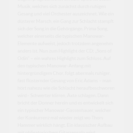
Musik, welches sich zunächst durch ruhigen
Gesang und viel Orchester auszeichnet. Wie ein
düsterer Marsch, ein Gang zur Schlacht stampft
sich der Song in die Gehörgänge. Prima Song,
welcher einerseits die typischen Manowar-
Elemente aufweist, jedoch trotzdem angenehm
anders ist. Nun zum Highlight der CD: „Sons of
Odin“ – ein wahres Highlight zum Schluss. Auf
den typischen Manowar-Anfang mit
hintergründigem Chor, folgt abermals ruhiger,
fast flüsternder Gesang von Eric Adams – man
hört nahezu wie die Schlacht heraufbeschworen
wird– Schwerter klirren, Äxte schlagen. Dann
bricht der Donner herein und es entwickelt sich
ein typischer Manowar-Gassenhauer, welcher
der Konkurrenz mal wieder zeigt wo Thors
Hammer wirklich hängt. Ein klassischer Aufbau
mit obligatorischem Gitarrensolo wird