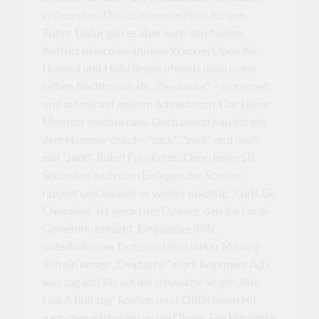
anfreunden. Das ist eben der Preis für den
Ruhm. Dafür gab es aber auch den finalen
Auftritt beim diesjährigen Wacken Open Air.
Himmel und Hölle liegen oftmals doch in der
selben Nachbarschaft. „Deadache“ – es zappelt
und schreit auf meinen Schreibtisch. Das kleine
Monster möchte raus. Doch zuerst hau ich mit
dem Hammer drauf – *zack*, *zack* und noch
mal *zack*. Ruhe! Fürs Erste...Denn keine 50
Sekunden nach dem Einlegen der Scheibe
rappelt und zappelt es wieder mächtig. „Girls Go
Chopping“ ist genau der Opener, den die Lordi-
Gemeinde braucht. Eingängige Riffs,
unterhaltsame Texte und ein starker Mitsing-
Refrain lassen „Deadache“ stark beginnen. Ach
was sag ich? Bis auf die schwache Single „Bite
Like A Bulldog“ knallen uns LORDI einen Hit
nach dem nächsten um die Ohren. Die Hitdichte