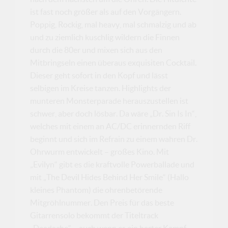
ist fast noch größer als auf den Vorgängern.
Poppig, Rockig, mal heavy, mal schmalzig und ab
und zu ziemlich kuschlig wildern die Finnen
durch die 80er und mixen sich aus den
Mitbringseln einen überaus exquisiten Cocktail.
Dieser geht sofort in den Kopf und lässt
selbigen im Kreise tanzen. Highlights der
munteren Monsterparade herauszustellen ist
schwer, aber doch lösbar. Da wäre „Dr. Sin Is In“,
welches mit einem an AC/DC erinnernden Riff
beginnt und sich im Refrain zu einem wahren Dr.
Ohrwurm entwickelt – großes Kino. Mit
„Evilyn“ gibt es die kraftvolle Powerballade und
mit „The Devil Hides Behind Her Smile“ (Hallo
kleines Phantom) die ohrenbetörende
Mitgröhlnummer. Den Preis für das beste
Gitarrensolo bekommt der Titeltrack
„Deadache“ – auch wenn es ein harter Kampf