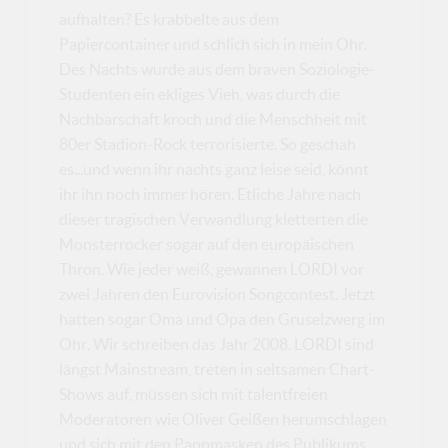
aufhalten? Es krabbelte aus dem
Papiercontainer und schlich sich in mein Ohr.
Des Nachts wurde aus dem braven Soziologie-
Studenten ein ekliges Vieh, was durch die
Nachbarschaft kroch und die Menschheit mit
80er Stadion-Rock terrorisierte. So geschah
es...und wenn ihr nachts ganz leise seid, könnt
ihr ihn noch immer hören. Etliche Jahre nach
dieser tragischen Verwandlung kletterten die
Monsterrocker sogar auf den europäischen
Thron. Wie jeder weiß, gewannen LORDI vor
zwei Jahren den Eurovision Songcontest. Jetzt
hatten sogar Oma und Opa den Gruselzwerg im
Ohr. Wir schreiben das Jahr 2008. LORDI sind
längst Mainstream, treten in seltsamen Chart-
Shows auf, müssen sich mit talentfreien
Moderatoren wie Oliver Geißen herumschlagen
und sich mit den Pappmasken des Publikums