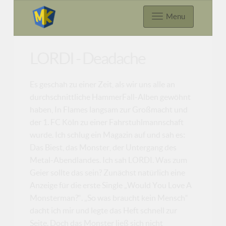
Menu
LORDI - Deadache
Es geschah zu einer Zeit, als wir uns alle an
durchschnittliche HammerFall-Alben gewöhnt
haben, In Flames langsam zur Großmacht und
der 1. FC Köln zu einer Fahrstuhlmannschaft
wurde. Ich schlug ein Magazin auf und sah es:
Das Biest, das Monster, der Untergang des
Metal-Abendlandes. Ich sah LORDI. Was zum
Geier sollte das sein? Zunächst natürlich eine
Anzeige für die erste Single „Would You Love A
Monsterman?“. „So was braucht kein Mensch“
dacht ich mir und legte das Heft schnell zur
Seite. Doch das Monster ließ sich nicht