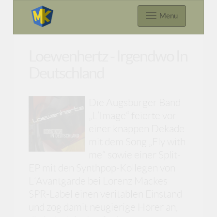
Menu
Loewenhertz - Irgendwo In
Deutschland
Die Augsburger Band
„L’Image“ feierte vor
einer knappen Dekade
mit dem Song „Fly with
me“ sowie einer Split-
EP mit den Synthpop-Kollegen von
L’Avantgarde bei Lorenz Mackes
SPR-Label einen veritablen Einstand
und zog damit neugierige Hörer an,