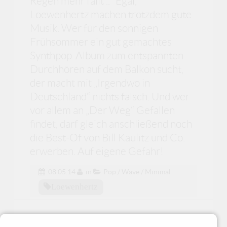
Regen mehr fällt ..“ Egal,
Loewenhertz machen trotzdem gute
Musik. Wer für den sonnigen
Frühsommer ein gut gemachtes
Synthpop-Album zum entspannten
Durchhören auf dem Balkon sucht,
der macht mit „Irgendwo in
Deutschland“ nichts falsch. Und wer
vor allem an „Der Weg“ Gefallen
findet, darf gleich anschließend noch
die Best-Of von Bill Kaulitz und Co.
erwerben. Auf eigene Gefahr!
08.05.14
in
Pop / Wave / Minimal
Loewenhertz
Agalloch - The serpent &