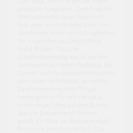
„Der Weg“, ein nicht gerade selten
genutzter Songname. „Zum Ende der
Welt und denke daran, halte mich
fest, wenn ich nicht mehr kann“. Hm,
die Melodie kenne ich doch irgendwo
her – irgendwo aus Deutschland
(haha, Brüller). Naja, die
Gitarrenbegleitung macht aus dem
harmlosen Lied netten Radiopop. Als
Opener und Vorabsingle ein bisschen
dünn. Aber die Melodie...an welche
Band erinnert mich die??? Egal,
weiter geht es. Fly with me hat ja
schon einige Jahre auf dem Buckel,
aber die Loewenhertz-Version
gefällt. Ein Blick ins Booklet enthüllt
Produzent José Alvarez-Brill. Das