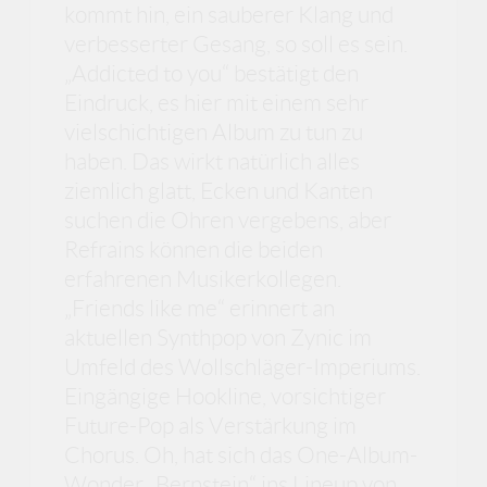
kommt hin, ein sauberer Klang und
verbesserter Gesang, so soll es sein.
„Addicted to you“ bestätigt den
Eindruck, es hier mit einem sehr
vielschichtigen Album zu tun zu
haben. Das wirkt natürlich alles
ziemlich glatt, Ecken und Kanten
suchen die Ohren vergebens, aber
Refrains können die beiden
erfahrenen Musikerkollegen.
„Friends like me“ erinnert an
aktuellen Synthpop von Zynic im
Umfeld des Wollschläger-Imperiums.
Eingängige Hookline, vorsichtiger
Future-Pop als Verstärkung im
Chorus. Oh, hat sich das One-Album-
Wonder „Bernstein“ ins Lineup von