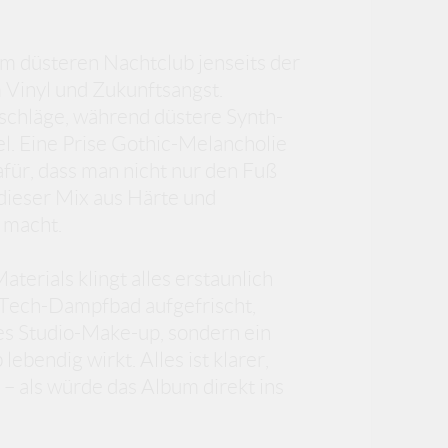
em düsteren Nachtclub jenseits der
m Vinyl und Zukunftsangst.
chläge, während düstere Synth-
l. Eine Prise Gothic-Melancholie
afür, dass man nicht nur den Fuß
 dieser Mix aus Härte und
 macht.
aterials klingt alles erstaunlich
h-Tech-Dampfbad aufgefrischt,
es Studio-Make-up, sondern ein
bendig wirkt. Alles ist klarer,
– als würde das Album direkt ins