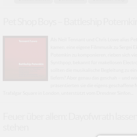
Pet Shop Boys – Battleship Potemki
Als Neil Tennant und Chris Lowe alias Pe
kamen, eine eigene Filmmusik zu Sergei 
Potemkin zu komponieren, rieben sich vie
Synthpop, bekannt für makellosen Electro-
sollten die musikalische Begleitung zu 
liefern? Aber genau das geschah – und w
präsentierten sie die eigens geschaffen
Trafalgar Square in London, unterstützt vom Dresdner Sinfon...
Feuer über allem: Dayofwrath lasse
stehen