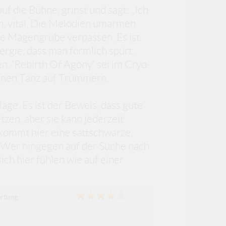
uf die Bühne, grinst und sagt: „Ich
ch, vital. Die Melodien umarmen
 die Magengrube verpassen. Es ist
nergie, dass man förmlich spürt,
n, 'Rebirth Of Agony' sei im Cryo-
einen Tanz auf Trümmern.
age. Es ist der Beweis, dass gute
zen, aber sie kann jederzeit
ekommt hier eine sattschwarze,
. Wer hingegen auf der Suche nach
ich hier fühlen wie auf einer
rtung: