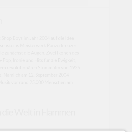
n
t Shop Boys im Jahr 2004 auf die Idee
Eisensteins Meisterwerk Panzerkreuzer
le zunächst die Augen. Zwei Ikonen des
Pop, Ironie und Hits für die Ewigkeit,
einem revolutionären Stummfilm von 1925
ie! Nämlich am 12. September 2004
e Musik vor rund 25.000 Menschen am
n die Welt in Flammen