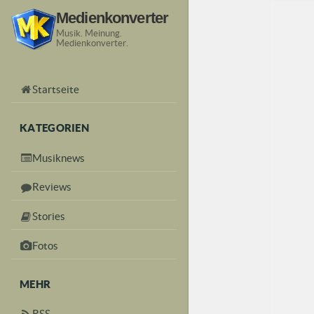
Medienkonverter
Musik. Meinung.
Medienkonverter.
Startseite
KATEGORIEN
Musiknews
Reviews
Stories
Fotos
MEHR
RSS