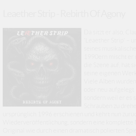
Leaether Strip - Rebirth Of Agony
Da sitzt er also, Cl
'Leaether Strip' – 
seines musikalisch
1990ern mischt er 
die Szene auf, hat 
seine eigenen Werke
Viele Alben wurden
oder neu aufgelegt 
sondern weil er es s
Schrauben zu drehe
ursprünglich 1996 erschienen und kehrt nun zurüc
Wiederveröffentlichung, sondern eine komplette 
Original wie durch einen dramatisch polierten Spie