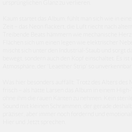
ursprünglichen Glanz zu verlieren.
Kaum startet das Album, fühlt man sich wie in ein
Zeit – das Neon flackert, die Luft riecht nach alte
Treibende Beats hämmern wie mechanische Herzs
Flächen sich um einen legen wie elektrischer Nebe
mischt sich unter den Industrial-Staub und sorgt d
bewegt, sondern auch den Kopf einschaltet. Es ist
Atmosphäre, der 'Leaether Strip' so unverkennbar
Was hier besonders auffällt: Trotz des Alters des M
frisch – als hätte Larsen das Album in einem Hig
ohne ihm die rauen Kanten zu nehmen. Kein steril
Sound mit kleinen Schrammen, der gerade deshalb le
präziser, aber immer noch fordernd und emotional 
Hier und Jetzt sprechen.