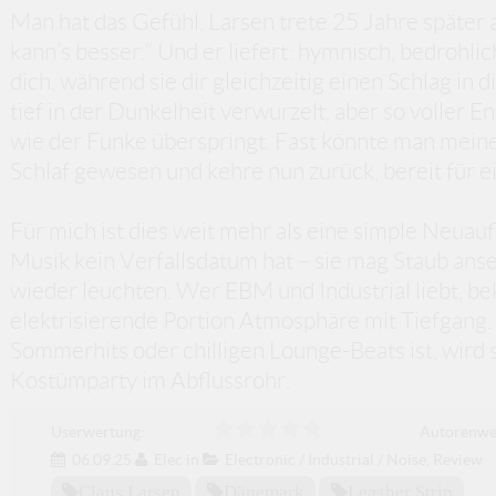
Man hat das Gefühl, Larsen trete 25 Jahre später a
kann’s besser.“ Und er liefert: hymnisch, bedrohli
dich, während sie dir gleichzeitig einen Schlag in
tief in der Dunkelheit verwurzelt, aber so voller E
wie der Funke überspringt. Fast könnte man meine
Schlaf gewesen und kehre nun zurück, bereit für 
Für mich ist dies weit mehr als eine simple Neuaufl
Musik kein Verfallsdatum hat – sie mag Staub anset
wieder leuchten. Wer EBM und Industrial liebt, b
elektrisierende Portion Atmosphäre mit Tiefgang
Sommerhits oder chilligen Lounge-Beats ist, wird s
Kostümparty im Abflussrohr.
Userwertung:
Autorenwe
06.09.25
Elec
in
Electronic / Industrial / Noise
,
Review
Claus Larsen
Dänemark
Leæther Strip