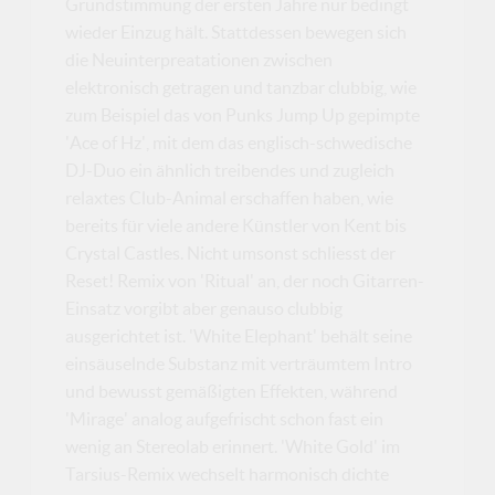
Grundstimmung der ersten Jahre nur bedingt
wieder Einzug hält. Stattdessen bewegen sich
die Neuinterpreatationen zwischen
elektronisch getragen und tanzbar clubbig, wie
zum Beispiel das von Punks Jump Up gepimpte
'Ace of Hz', mit dem das englisch-schwedische
DJ-Duo ein ähnlich treibendes und zugleich
relaxtes Club-Animal erschaffen haben, wie
bereits für viele andere Künstler von Kent bis
Crystal Castles. Nicht umsonst schliesst der
Reset! Remix von 'Ritual' an, der noch Gitarren-
Einsatz vorgibt aber genauso clubbig
ausgerichtet ist. 'White Elephant' behält seine
einsäuselnde Substanz mit verträumtem Intro
und bewusst gemäßigten Effekten, während
'Mirage' analog aufgefrischt schon fast ein
wenig an Stereolab erinnert. 'White Gold' im
Tarsius-Remix wechselt harmonisch dichte