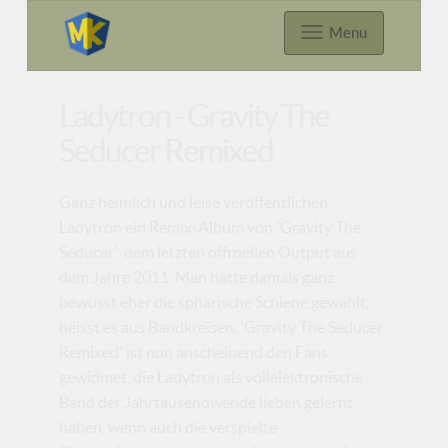
Menu
Ladytron - Gravity The
Seducer Remixed
Ganz heimlich und leise veröffentlichen
Ladytron ein Remix-Album von 'Gravity The
Seducer', dem letzten offiziellen Output aus
dem Jahre 2011. Man hätte damals ganz
bewusst eher die sphärische Schiene gewählt,
heisst es aus Bandkreisen. 'Gravity The Seducer
Remixed' ist nun anscheinend den Fans
gewidmet, die Ladytron als vollelektronische
Band der Jahrtausendwende lieben gelernt
haben, wenn auch die verspielte