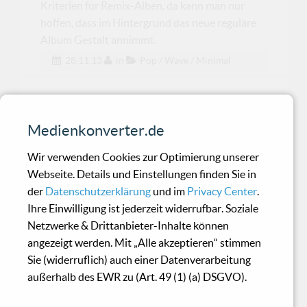
Kriterien für Remix-Alben. da kann man nur
hoffen, dass im Hintergrund das neue reguläre
Album Gestalt annimmt.
28.11.13
in
Pop / Wave / Minimal
Ewigheim - Nachruf -
Zwischen Menschen
Medienkonverter.de
Wir verwenden Cookies zur Optimierung unserer
Stärkstes Album des deutschen Allstar-
Webseite. Details und Einstellungen finden Sie in
Darkmetal-Projektes
der
Datenschutzerklärung
und im
Privacy Center
.
Ihre Einwilligung ist jederzeit widerrufbar. Soziale
Netzwerke & Drittanbieter-Inhalte können
Diodati - Susurrus Lake
angezeigt werden. Mit „Alle akzeptieren“ stimmen
Sie (widerruflich) auch einer Datenverarbeitung
außerhalb des EWR zu (Art. 49 (1) (a) DSGVO).
Tolles drittes Album der Regendburger
Kammermusiker