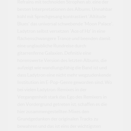
Refrains mit technoiden Strophen ab, eine der
besten Interpretationen des Albums. Unnahbar
kühl mit Sprechgesang kontrastiert 'Altitude
Blues' das universal schwebende 'Moon Palace'.
Ladytron selbst versetzen 'Ace of Hz' in eine
flächenschwangere Trance und beenden damit
eine unglaubliche Rundreise durch
gitarrenferne Galaxien. Definitiv eine
hörenswerte Version des letzten Albums, die
aufzeigt wie wandlungsfähig die Band ist und
dass Ladytron eine nicht mehr wegzudenkende
Institution im E-Pop-Genre geworden sind. Wo
bei vielen Ladytron-Remixes in der
Vergangenheit stark das Ego des Remixers in
den Vordergrund getreten ist, schaffen es die
hier zusammengestellten Mixes den
Grundgedanken der originalen Tracks zu
bewahren und das ist eins der wichtigsten