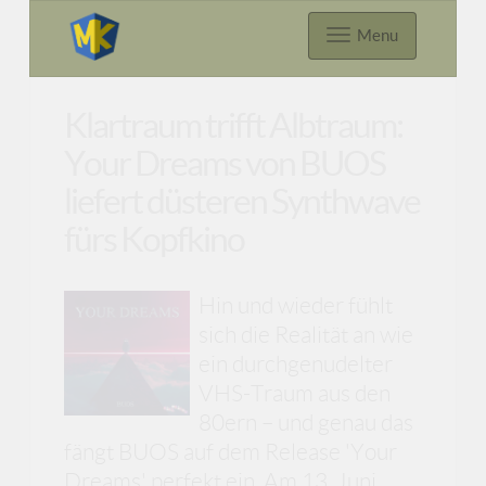
Menu
Klartraum trifft Albtraum:
Your Dreams von BUOS
liefert düsteren Synthwave
fürs Kopfkino
Hin und wieder fühlt
sich die Realität an wie
ein durchgenudelter
VHS-Traum aus den
80ern – und genau das
fängt BUOS auf dem Release 'Your
Dreams' perfekt ein. Am 13. Juni