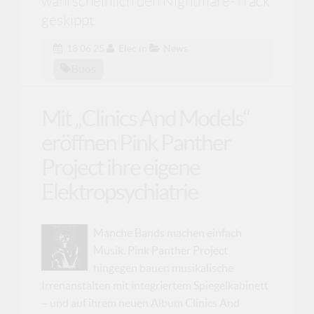
wahrscheinlich den Nightmare-Track
geskippt.
18.06.25
Elec
in
News
Buos
Mit „Clinics And Models“
eröffnen Pink Panther
Project ihre eigene
Elektropsychiatrie
Manche Bands machen einfach
Musik. Pink Panther Project
hingegen bauen musikalische
Irrenanstalten mit integriertem Spiegelkabinett
– und auf ihrem neuen Album Clinics And