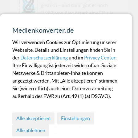
gestern – und dann gibt es noch
'1982' von Alec Attari: eine EP, die
aussieht wie eine Zeitmaschine, sich aber
anfühlt wie ein futuristischer Tanzboden aus
Medienkonverter.de
Chrom, Schweiß und strobo-gefiltertem
Wir verwenden Cookies zur Optimierung unserer
Nostalgierausch. Veröffentlicht schon am 15.
Webseite. Details und Einstellungen finden Sie in
Juni 2025 und angeführt vom großartigen
der
Datenschutzerklärung
und im
Privacy Center
.
Visage (Alexander Robotnick Remix), ist diese
Ihre Einwilligung ist jederzeit widerrufbar. Soziale
EP ein feuchter Synth-Traum für alle, die Italo
Netzwerke & Drittanbieter-Inhalte können
Disco lieber in Kellern als auf Galas hören.Alec
angezeigt werden. Mit „Alle akzeptieren“ stimmen
Attari, seines Zeichens Produzent aus der
Sie (widerruflich) auch einer Datenverarbeitung
Türkei mit einem Faible für Minimal Wave, EBM
außerhalb des EWR zu (Art. 49 (1) (a) DSGVO).
und Italo-Dunkelzonen, zollt auf seiner Debüt-
EP jenen Ja...
Alle akzeptieren
Einstellungen
© 1998 - 2026 Medienkonverter.de
Alle ablehnen
• Alle Rechte vorbehalten