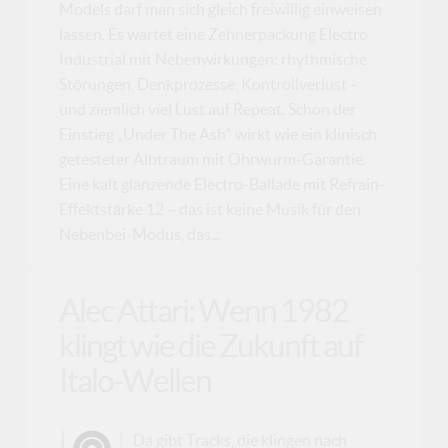
Models darf man sich gleich freiwillig einweisen
lassen. Es wartet eine Zehnerpackung Electro
Industrial mit Nebenwirkungen: rhythmische
Störungen, Denkprozesse, Kontrollverlust –
und ziemlich viel Lust auf Repeat. Schon der
Einstieg „Under The Ash“ wirkt wie ein klinisch
getesteter Albtraum mit Ohrwurm-Garantie.
Eine kalt glänzende Electro-Ballade mit Refrain-
Effektstärke 12 – das ist keine Musik für den
Nebenbei-Modus, das...
Alec Attari: Wenn 1982
klingt wie die Zukunft auf
Italo-Wellen
Da gibt Tracks, die klingen nach