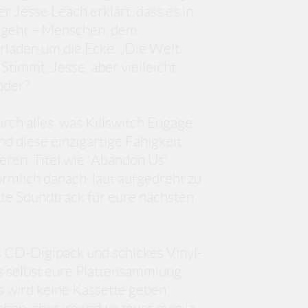
r Jesse Leach erklärt, dass es in
 geht – Menschen, dem
rladen um die Ecke. „Die Welt
timmt, Jesse, aber vielleicht
oder?
urch alles, was Killswitch Engage
 diese einzigartige Fähigkeit,
ren. Titel wie 'Abandon Us',
örmlich danach, laut aufgedreht zu
te Soundtrack für eure nächsten
s CD-Digipack und schickes Vinyl-
s selbst eure Plattensammlung
s wird keine Kassette geben.