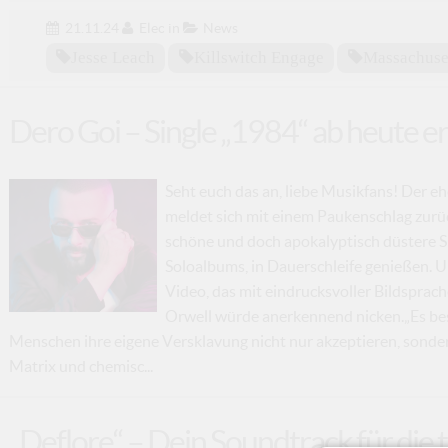
21.11.24
Elec
in
News
Jesse Leach
Killswitch Engage
Massachuse
Dero Goi – Single „1984“ ab heute er
Seht euch das an, liebe Musikfans! Der
meldet sich mit einem Paukenschlag zurüc
schöne und doch apokalyptisch düstere S
Soloalbums, in Dauerschleife genießen. U
Video, das mit eindrucksvoller Bildsprach
Orwell würde anerkennend nicken.„Es besc
Menschen ihre eigene Versklavung nicht nur akzeptieren, sonder
Matrix und chemisc...
„Deflore“ – Dein Soundtrack für die 