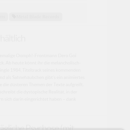
tts
Metal Blade Records
hältlich
 ehemalige Oomph!-Frontmann Dero Goi
k. Ab heute könnt ihr die melancholisch-
ingle 1984, Titeltrack seines kommenden
nd als Sahnehäubchen gibt’s ein animiertes
e die düsteren Themen der Texte aufgreift.
hreibt die dystopische Realität, in der
n sich darin eingerichtet haben – dank
tägliche Psychose (mit