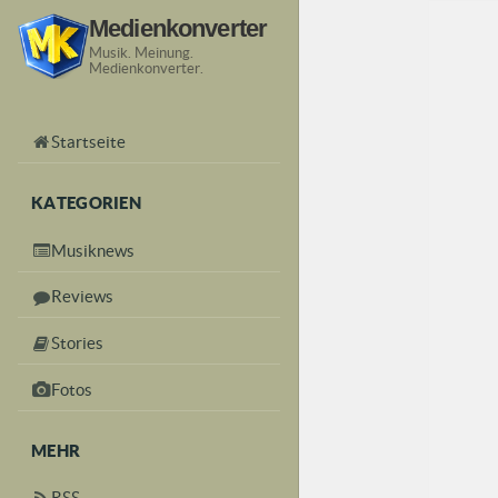
Medienkonverter
Musik. Meinung.
Medienkonverter.
Startseite
KATEGORIEN
Musiknews
Reviews
Stories
Fotos
MEHR
RSS