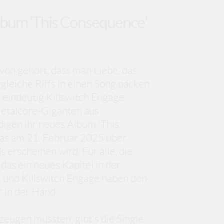
lbum 'This Consequence'
avon gehört, dass man Liebe, das
leiche Riffs in einen Song packen
 eindeutig Killswitch Engage
Metalcore-Giganten aus
igen ihr neues Album 'This
as am 21. Februar 2025 über
 erscheinen wird. Für alle, die
b das ein neues Kapitel in der
p, und Killswitch Engage haben den
in der Hand.
zeugen müssten, gibt's die Single