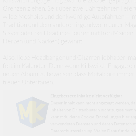
Killswitch Engage mag zwar die 2000er geprägt h
Grenzen ziehen. Seit über zwei Jahrzehnten liefer
wilde Moshpits und denkwürdige Autofahrten – im
Tradition und dem anderen irgendwo in eurer Mag
Slayer oder bei Headline-Touren mit Iron Maiden,
Herzen (und Nacken) gewinnt.
Also, liebe Headbanger und Gitarrenliebhaber, ma
fett im Kalender. Denn wenn Killswitch Engage ein
neuen Album zu beweisen, dass Metalcore immer no
treuen Untertanen!
Eingebettete Inhalte nicht verfügbar
Dieser Inhalt kann nicht angezeigt werden, 
Inhalte von Drittanbietern nicht zugestimmt h
kannst du deine Cookie-Einstellungen
hier an
verwendeten Diensten und deren Datenschutzp
Datenschutzerklärung
. Vielen Dank für dein 