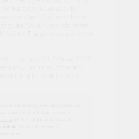
aben, aber irgendwo muss man ja
t die Band den Soundtrack für
mer mit einem Fuß in der Metal-
engrube. Ob auf Festivals neben
 Killswitch Engage wissen, wie man
rkiert euch den 21. Februar 2025
es kann, dann ist es, mit einem
ch König ist – und ihr seine
da du der Verwendung externer Cookies und
ast. Um das Video/Bild/etc. zu sehen,
passen
. Weitere Informationen zu den
raktiken findest du in unserer
Verständnis.