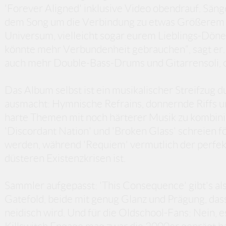
'Forever Aligned' inklusive Video obendrauf. Sänge
dem Song um die Verbindung zu etwas Größerem
Universum, vielleicht sogar eurem Lieblings-Döne
könnte mehr Verbundenheit gebrauchen“, sagt er. S
auch mehr Double-Bass-Drums und Gitarrensoli, 
Das Album selbst ist ein musikalischer Streifzug d
ausmacht: Hymnische Refrains, donnernde Riffs und
harte Themen mit noch härterer Musik zu kombinie
'Discordant Nation' und 'Broken Glass' schreien f
werden, während 'Requiem' vermutlich der perfek
düsteren Existenzkrisen ist.
Sammler aufgepasst: 'This Consequence' gibt's al
Gatefold, beide mit genug Glanz und Prägung, das
neidisch wird. Und für die Oldschool-Fans: Nein, e