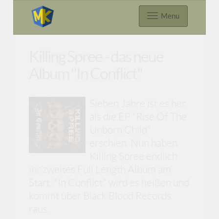
Menu
Killing Spree - das neue
Album "In Conflict"
Sieben Jahre ist es her,
als die EP "Rise Of The
Unborn Child"
erschien. Nun haben
Killing Spree endlich
ihr zweites Full Length Album am
Start. "In Conflict" wird es heißen und
kommt über Black Blood Records
raus.