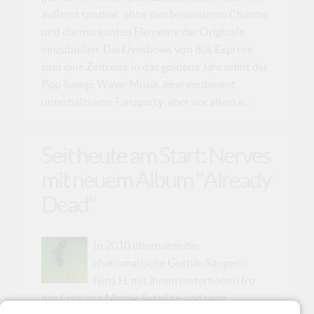
äußerst tanzbar, ohne den besonderen Charme
und die markanten Elemente der Originale
einzubüßen. Die Liveshows von 80s Express
sind eine Zeitreise in das goldene Jahrzehnt der
Pop &amp; Wave-Musik, eine verdammt
unterhaltsame Tanzparty, aber vor allem e...
Seit heute am Start: Nerves
mit neuem Album "Already
Dead"
In 2010 übernahm die
charismatische Gothik-Sängerin
Nina H. mit ihrem meterhohen Iro
das Erbe von Minnie Satellite und sang