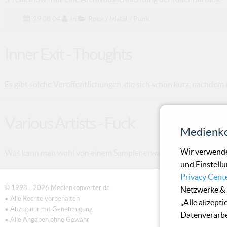
29.08.04
in
Rock / Metal / Punk
Inner Exit - Thoughts
Es gibt solche Veröffentlichungen, die sich schon kurz, nachdem
Various Artists - Fuck
Medienko
Wir verwende
Was kann man wohl von einem Sampler erwarten, der auf dem Co
und Einstellu
Privacy Cent
© 1998 - 2026 Medienkonverter.de
Netzwerke & 
• Alle Rechte vorbehalten
„Alle akzepti
• Abzug nur mit Genehmigung
Datenverarbe
• Alle Angaben ohne Gewähr