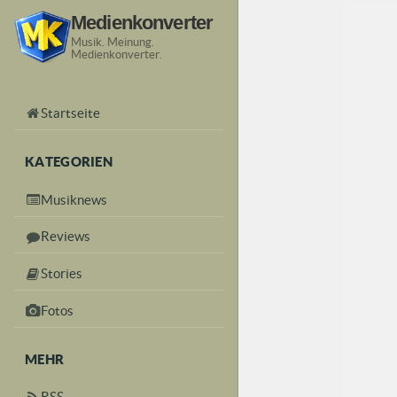
Medienkonverter
Musik. Meinung.
Medienkonverter.
Startseite
KATEGORIEN
Musiknews
Reviews
Stories
Fotos
MEHR
RSS