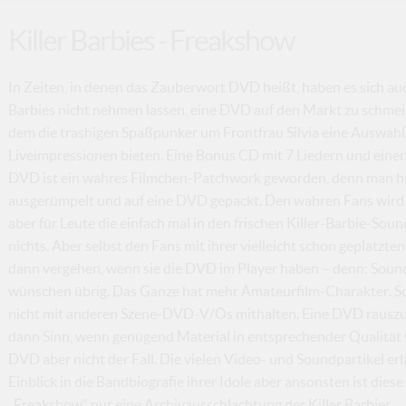
Killer Barbies - Freakshow
In Zeiten, in denen das Zauberwort DVD heißt, haben es sich au
Barbies nicht nehmen lassen, eine DVD auf den Markt zu schmeiß
dem die trashigen Spaßpunker um Frontfrau Silvia eine Auswahl 
Liveimpressionen bieten. Eine Bonus CD mit 7 Liedern und einer d
DVD ist ein wahres Filmchen-Patchwork geworden, denn man ha
ausgerümpelt und auf eine DVD gepackt. Den wahren Fans wird s
aber für Leute die einfach mal in den frischen Killer-Barbie-Soun
nichts. Aber selbst den Fans mit ihrer vielleicht schon geplatzt
dann vergehen, wenn sie die DVD im Player haben – denn: Sound-
wünschen übrig. Das Ganze hat mehr Amateurfilm-Charakter. Sc
nicht mit anderen Szene-DVD-V/Ös mithalten. Eine DVD rauszu
dann Sinn, wenn genügend Material in entsprechender Qualität vo
DVD aber nicht der Fall. Die vielen Video- und Soundpartikel er
Einblick in die Bandbiografie ihrer Idole aber ansonsten ist diese
„Freakshow“ nur eine Archivausschlachtung der Killer Barbies.