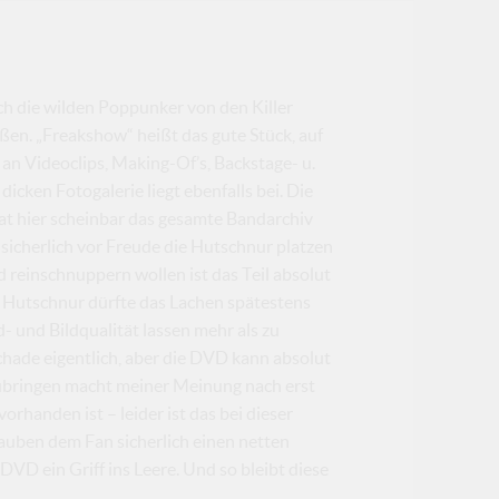
ch die wilden Poppunker von den Killer
en. „Freakshow“ heißt das gute Stück, auf
an Videoclips, Making-Of’s, Backstage- u.
icken Fotogalerie liegt ebenfalls bei. Die
t hier scheinbar das gesamte Bandarchiv
icherlich vor Freude die Hutschnur platzen
d reinschnuppern wollen ist das Teil absolut
en Hutschnur dürfte das Lachen spätestens
 und Bildqualität lassen mehr als zu
hade eigentlich, aber die DVD kann absolut
bringen macht meiner Meinung nach erst
rhanden ist – leider ist das bei dieser
lauben dem Fan sicherlich einen netten
 DVD ein Griff ins Leere. Und so bleibt diese