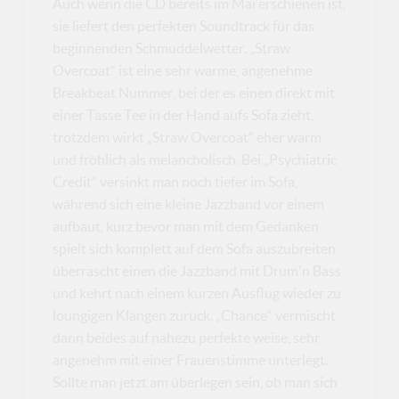
Auch wenn die CD bereits im Mai erschienen ist,
sie liefert den perfekten Soundtrack für das
beginnenden Schmuddelwetter. „Straw
Overcoat“ ist eine sehr warme, angenehme
Breakbeat Nummer, bei der es einen direkt mit
einer Tasse Tee in der Hand aufs Sofa zieht,
trotzdem wirkt „Straw Overcoat“ eher warm
und fröhlich als melancholisch. Bei „Psychiatric
Credit“ versinkt man noch tiefer im Sofa,
während sich eine kleine Jazzband vor einem
aufbaut, kurz bevor man mit dem Gedanken
spielt sich komplett auf dem Sofa auszubreiten
überrascht einen die Jazzband mit Drum'n Bass
und kehrt nach einem kurzen Ausflug wieder zu
loungigen Klängen zurück. „Chance“ vermischt
dann beides auf nahezu perfekte weise, sehr
angenehm mit einer Frauenstimme unterlegt.
Sollte man jetzt am überlegen sein, ob man sich