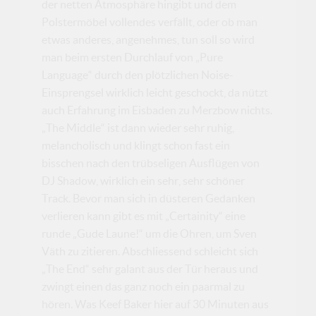
der netten Atmosphäre hingibt und dem
Polstermöbel vollendes verfällt, oder ob man
etwas anderes, angenehmes, tun soll so wird
man beim ersten Durchlauf von „Pure
Language“ durch den plötzlichen Noise-
Einsprengsel wirklich leicht geschockt, da nützt
auch Erfahrung im Eisbaden zu Merzbow nichts.
„The Middle“ ist dann wieder sehr ruhig,
melancholisch und klingt schon fast ein
bisschen nach den trübseligen Ausflügen von
DJ Shadow, wirklich ein sehr, sehr schöner
Track. Bevor man sich in düsteren Gedanken
verlieren kann gibt es mit „Certainity“ eine
runde „Gude Laune!“ um die Ohren, um Sven
Väth zu zitieren. Abschliessend schleicht sich
„The End“ sehr galant aus der Tür heraus und
zwingt einen das ganz noch ein paarmal zu
hören. Was Keef Baker hier auf 30 Minuten aus