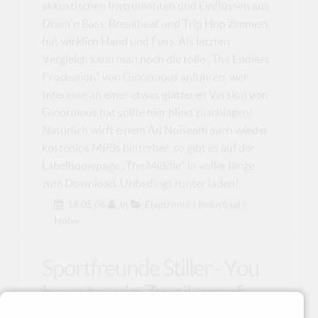
akkustischen Instrumenten und Einflüssen aus
Drum'n Bass, Breakbeat und Trip Hop zimmert
hat wirklich Hand und Fuss. Als letzten
Vergleich kann man noch die tolle „The Endless
Procession“ von Ginormous anführen, wer
Interesse an einer etwas glatteren Version von
Ginormous hat sollte hier blind zuschlagen!
Natürlich wirft einem Ad Noiseam auch wieder
kostenlos MP3s hinterher, so gibt es auf der
Labelhomepage „The Middle“ in voller länge
zum Download. Unbedingt runter laden!
16.05.06
in
Electronic / Industrial /
Noise
Sportfreunde Stiller - You
have to win Zweikampf