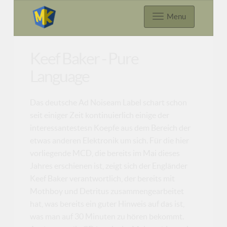
Menu
Keef Baker - Pure
Language
Das deutsche Ad Noiseam Label schart schon
seit einiger Zeit kontinuierlich einige der
interessantestesn Koepfe aus dem Bereich der
etwas anderen Elektronik um sich. Für die hier
vorliegende MCD, die bereits im Mai dieses
Jahres erschienen ist, zeigt sich der Engländer
Keef Baker verantwortlich, der bereits mit
Mothboy und Detritus zusammengearbeitet
hat, was bereits ein guter Hinweis auf das ist,
was man auf 30 Minuten zu hören bekommt.