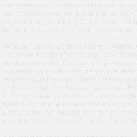
ein fantastisches Vierergespann: Hari, der Schlagz
sein Schatten; Andrea, der Bass spielt und singt –
sowie Ale und Marc, die ihre Gitarren so zum Glüh
hätten einen Pakt mit dem Feuerteufel geschlosse
Ihr Sound? Stellen Sie sich vor, Neurosis, Amenra,
Circles und die frühen Type O Negative würden 
abhalten, während ein Oktopus die Regler bedient
schweren Gitarrenriffs, Beats, die selbst deine N
verzerrten Basslines und psychedelischen Parts, di
ohne dass du dafür den Raum verlassen musst. Ey
Abenteurer, ständig auf der Suche nach neuen Kla
haben sie schon Töne entdeckt, die der Rest von un
Eines ist sicher: Mit 'Nigredo' erwarten uns unerf
und wir können es kaum erwarten, uns kopfüber hi