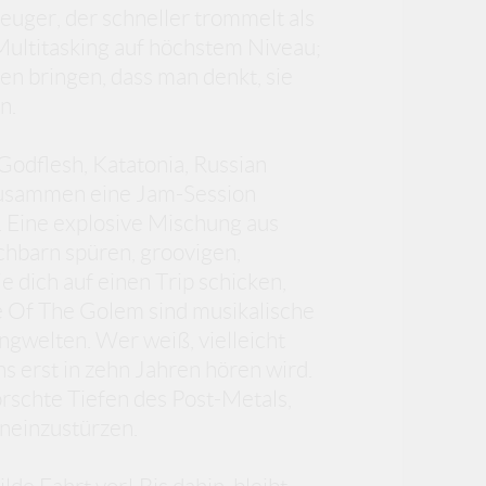
euger, der schneller trommelt als
 Multitasking auf höchstem Niveau;
en bringen, dass man denkt, sie
n.
 Godflesh, Katatonia, Russian
zusammen eine Jam-Session
. Eine explosive Mischung aus
achbarn spüren, groovigen,
e dich auf einen Trip schicken,
e Of The Golem sind musikalische
ngwelten. Wer weiß, vielleicht
s erst in zehn Jahren hören wird.
orschte Tiefen des Post-Metals,
neinzustürzen.