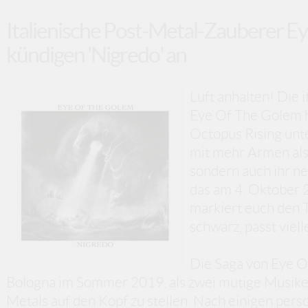
Italienische Post-Metal-Zauberer E
kündigen 'Nigredo' an
Luft anhalten! Die 
Eye Of The Golem h
Octopus Rising unte
mit mehr Armen als 
sondern auch ihr n
das am 4. Oktober 2
markiert euch den T
schwarz, passt viel
Die Saga von Eye 
Bologna im Sommer 2019, als zwei mutige Musiker
Metals auf den Kopf zu stellen. Nach einigen perso