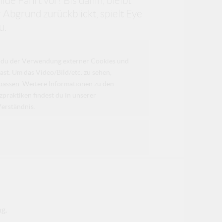
lde Fahrt vor! Bis dahin, bleibt
r Abgrund zurückblickt, spielt Eye
u.
da du der Verwendung externer Cookies und
ast. Um das Video/Bild/etc. zu sehen,
passen
. Weitere Informationen zu den
raktiken findest du in unserer
Verständnis.
ng.