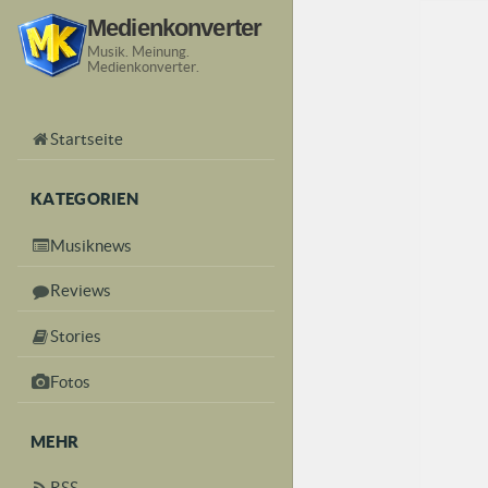
Medienkonverter
Musik. Meinung.
Medienkonverter.
Startseite
KATEGORIEN
Musiknews
Reviews
Stories
Fotos
MEHR
RSS