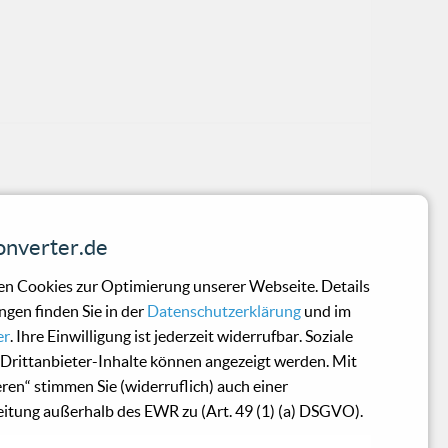
retet einen Raum, in dem die Schatten tanzen
nverter.de
 Gedanken wird. Richard Lederer hat es mit
s", veröffentlicht am 28. September 2024,
n Cookies zur Optimierung unserer Webseite. Details
n. Acht Tracks für sieben Euro auf
ngen finden Sie in der
Datenschutzerklärung
und im
 ein All-you-can-eat-Buffet für
er
. Ihre Einwilligung ist jederzeit widerrufbar. Soziale
man aber nicht.Musikalisch zu bewerten,
Drittanbieter-Inhalte können angezeigt werden. Mit
ich habe etwas bei den älteren Reviews hier
eren“ stimmen Sie (widerruflich) auch einer
itung außerhalb des EWR zu (Art. 49 (1) (a) DSGVO).