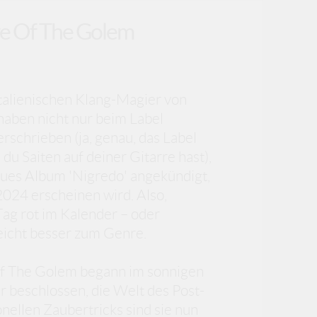
ye Of The Golem
italienischen Klang-Magier von
aben nicht nur beim Label
rschrieben (ja, genau, das Label
du Saiten auf deiner Gitarre hast),
eues Album 'Nigredo' angekündigt,
024 erscheinen wird. Also,
ag rot im Kalender – oder
leicht besser zum Genre.
Of The Golem begann im sonnigen
 beschlossen, die Welt des Post-
nellen Zaubertricks sind sie nun