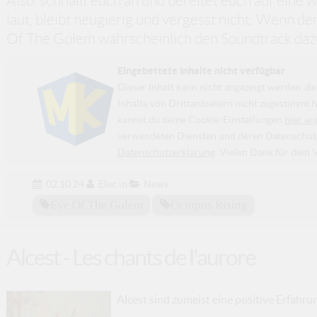
Also, schnallt euch an und bereitet euch auf eine wi
laut, bleibt neugierig und vergesst nicht: Wenn de
Of The Golem wahrscheinlich den Soundtrack daz
Eingebettete Inhalte nicht verfügbar
Dieser Inhalt kann nicht angezeigt werden, 
Inhalte von Drittanbietern nicht zugestimmt h
kannst du deine Cookie-Einstellungen
hier an
verwendeten Diensten und deren Datenschutzp
Datenschutzerklärung
. Vielen Dank für dein 
02.10.24
Elec
in
News
Eye Of The Golem
Octopus Rising
Alcest - Les chants de l'aurore
Alcest sind zumeist eine positive Erfahru